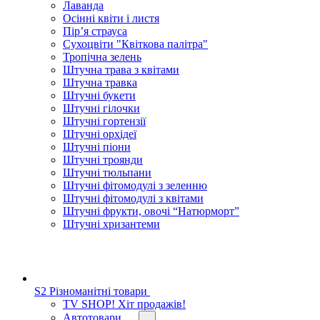
Лаванда
Осінні квіти і листя
Пір’я страуса
Сухоцвіти "Квіткова палітра"
Тропічна зелень
Штучна трава з квітами
Штучна травка
Штучні букети
Штучні гілочки
Штучні гортензії
Штучні орхідеї
Штучні піони
Штучні троянди
Штучні тюльпани
Штучні фітомодулі з зеленню
Штучні фітомодулі з квітами
Штучні фрукти, овочі “Натюрморт”
Штучні хризантеми
S2 Різноманітні товари
TV SHOP! Хіт продажів!
Автотовари