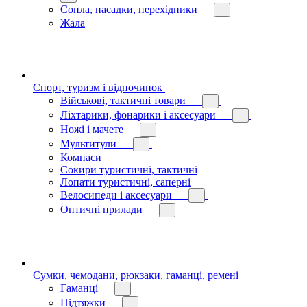
Сопла, насадки, перехідники
Жала
Спорт, туризм і відпочинок
Військові, тактичні товари
Ліхтарики, фонарики і аксесуари
Ножі і мачете
Мультитули
Компаси
Сокири туристичні, тактичні
Лопати туристичні, саперні
Велосипеди і аксесуари
Оптичні прилади
Сумки, чемодани, рюкзаки, гаманці, ремені
Гаманці
Підтяжки