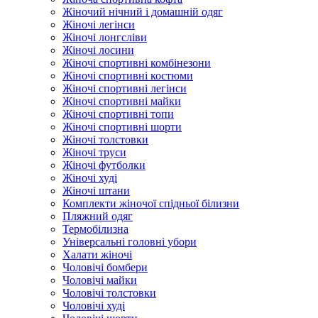
Жіночий нічний і домашній одяг
Жіночі легінси
Жіночі лонгсліви
Жіночі лосини
Жіночі спортивні комбінезони
Жіночі спортивні костюми
Жіночі спортивні легінси
Жіночі спортивні майки
Жіночі спортивні топи
Жіночі спортивні шорти
Жіночі толстовки
Жіночі труси
Жіночі футболки
Жіночі худі
Жіночі штани
Комплекти жіночої спідньої білизни
Пляжний одяг
Термобілизна
Універсальні головні убори
Халати жіночі
Чоловічі бомбери
Чоловічі майки
Чоловічі толстовки
Чоловічі худі