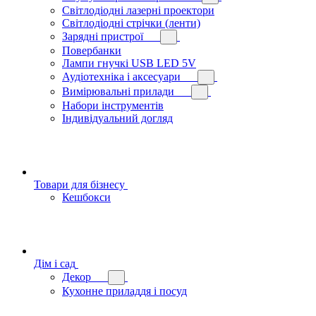
Світлодіодні лазерні проектори
Світлодіодні стрічки (ленти)
Зарядні пристрої
Повербанки
Лампи гнучкі USB LED 5V
Аудіотехніка і аксесуари
Вимірювальні прилади
Набори інструментів
Індивідуальний догляд
Товари для бізнесу
Кешбокси
Дім і сад
Декор
Кухонне приладдя і посуд