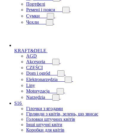
Портфелі
Ремені і пояси
Сумки
Чохли
KRAFT&DELE
AGD
Akcesoria
CZĘŚCI
Dom i ogród
Elektronarzędzia
Liny
Motoryzacja
Narzędzia
S16
Гілочки з ягодами
Гірлянди з квітів, зелень, що звисає
Головки штучних квітів
Інші штучні квіти
Коробки для квітів