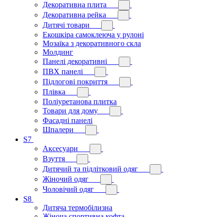
Декоративна плита
Декоративна рейка
Дитячі товари
Екошкіра самоклеюча у рулоні
Мозаїка з декоративного скла
Молдинг
Панелі декоративні
ПВХ панелі
Підлогові покриття
Плівка
Поліуретанова плитка
Товари для дому
Фасадні панелі
Шпалери
S7
Аксесуари
Взуття
Дитячий та підлітковий одяг
Жіночий одяг
Чоловічий одяг
S8
Дитяча термобілизна
Жіноча спортивна кофта