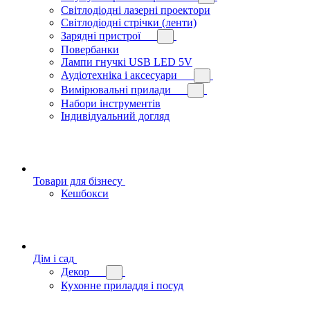
Світлодіодні лазерні проектори
Світлодіодні стрічки (ленти)
Зарядні пристрої
Повербанки
Лампи гнучкі USB LED 5V
Аудіотехніка і аксесуари
Вимірювальні прилади
Набори інструментів
Індивідуальний догляд
Товари для бізнесу
Кешбокси
Дім і сад
Декор
Кухонне приладдя і посуд