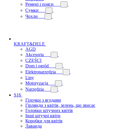
Ремені і пояси
Сумки
Чохли
KRAFT&DELE
AGD
Akcesoria
CZĘŚCI
Dom i ogród
Elektronarzędzia
Liny
Motoryzacja
Narzędzia
S16
Гілочки з ягодами
Гірлянди з квітів, зелень, що звисає
Головки штучних квітів
Інші штучні квіти
Коробки для квітів
Лаванда