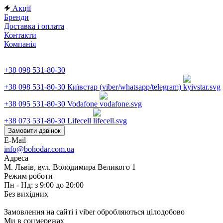
Акції
Бренди
Доставка і оплата
Контакти
Компанія
+38 098 531-80-30
+38 098 531-80-30
Київстар (viber/whatsapp/telegram)
+38 095 531-80-30
Vodafone
+38 073 531-80-30
Lifecell
Замовити дзвінок
E-Mail
info@bohodar.com.ua
Адреса
М. Львів, вул. Володимира Великого 1
Режим роботи
Пн - Нд: з 9:00 до 20:00
Без вихідних
Замовлення на сайті і viber обробляються цілодобово
Ми в соцмережах