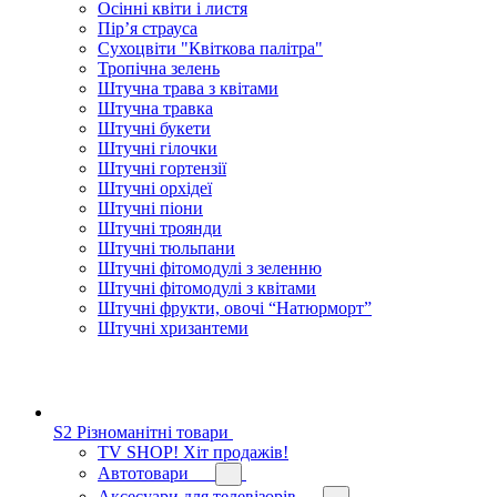
Осінні квіти і листя
Пір’я страуса
Сухоцвіти "Квіткова палітра"
Тропічна зелень
Штучна трава з квітами
Штучна травка
Штучні букети
Штучні гілочки
Штучні гортензії
Штучні орхідеї
Штучні піони
Штучні троянди
Штучні тюльпани
Штучні фітомодулі з зеленню
Штучні фітомодулі з квітами
Штучні фрукти, овочі “Натюрморт”
Штучні хризантеми
S2 Різноманітні товари
TV SHOP! Хіт продажів!
Автотовари
Аксесуари для телевізорів