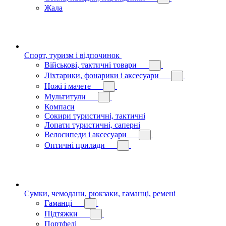
Жала
Спорт, туризм і відпочинок
Військові, тактичні товари
Ліхтарики, фонарики і аксесуари
Ножі і мачете
Мультитули
Компаси
Сокири туристичні, тактичні
Лопати туристичні, саперні
Велосипеди і аксесуари
Оптичні прилади
Сумки, чемодани, рюкзаки, гаманці, ремені
Гаманці
Підтяжки
Портфелі