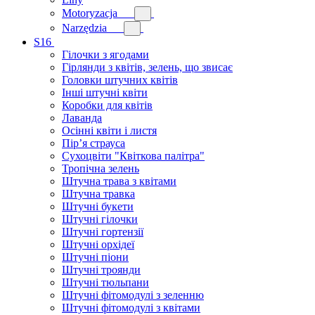
Motoryzacja
Narzędzia
S16
Гілочки з ягодами
Гірлянди з квітів, зелень, що звисає
Головки штучних квітів
Інші штучні квіти
Коробки для квітів
Лаванда
Осінні квіти і листя
Пір’я страуса
Сухоцвіти "Квіткова палітра"
Тропічна зелень
Штучна трава з квітами
Штучна травка
Штучні букети
Штучні гілочки
Штучні гортензії
Штучні орхідеї
Штучні піони
Штучні троянди
Штучні тюльпани
Штучні фітомодулі з зеленню
Штучні фітомодулі з квітами