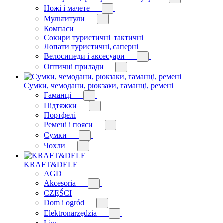
Ножі і мачете
Мультитули
Компаси
Сокири туристичні, тактичні
Лопати туристичні, саперні
Велосипеди і аксесуари
Оптичні прилади
Сумки, чемодани, рюкзаки, гаманці, ремені
Гаманці
Підтяжки
Портфелі
Ремені і пояси
Сумки
Чохли
KRAFT&DELE
AGD
Akcesoria
CZĘŚCI
Dom i ogród
Elektronarzędzia
Liny