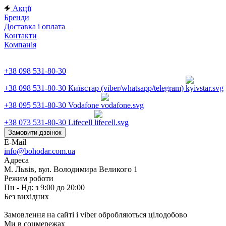
Акції
Бренди
Доставка і оплата
Контакти
Компанія
+38 098 531-80-30
+38 098 531-80-30
Київстар (viber/whatsapp/telegram)
+38 095 531-80-30
Vodafone
+38 073 531-80-30
Lifecell
Замовити дзвінок
E-Mail
info@bohodar.com.ua
Адреса
М. Львів, вул. Володимира Великого 1
Режим роботи
Пн - Нд: з 9:00 до 20:00
Без вихідних
Замовлення на сайті і viber обробляються цілодобово
Ми в соцмережах