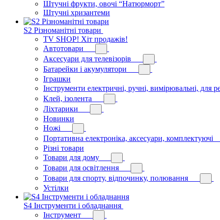
Штучні фрукти, овочі “Натюрморт”
Штучні хризантеми
S2 Різноманітні товари
TV SHOP! Хіт продажів!
Автотовари
Аксесуари для телевізорів
Батарейки і акумулятори
Іграшки
Інструменти електричні, ручні, вимірювальні, для р
Клей, ізолента
Ліхтарики
Новинки
Ножі
Портативна електроніка, аксесуари, комплектуючі
Різні товари
Товари для дому
Товари для освітлення
Товари для спорту, відпочинку, полювання
Устілки
S4 Інструменти і обладнання
Інструмент