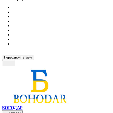
Передзвоніть мені
БОГОДАР