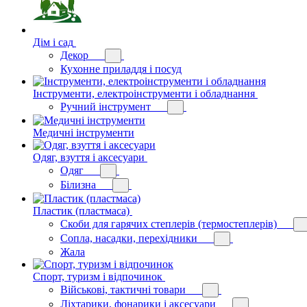
Дім і сад
Декор
Кухонне приладдя і посуд
Інструменти, електроінструменти і обладнання
Ручний інструмент
Медичні інструменти
Одяг, взуття і аксесуари
Одяг
Білизна
Пластик (пластмаса)
Скоби для гарячих степлерів (термостеплерів)
Сопла, насадки, перехідники
Жала
Спорт, туризм і відпочинок
Військові, тактичні товари
Ліхтарики, фонарики і аксесуари