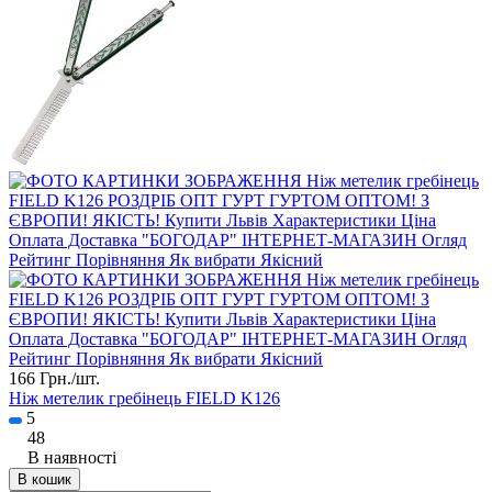
166 Грн./
шт.
Ніж метелик гребінець FIELD K126
5
48
В наявності
В кошик