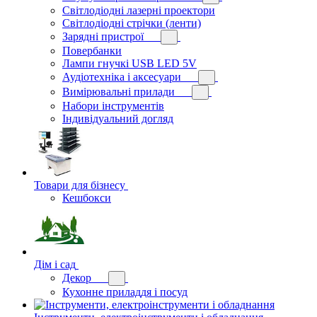
Світлодіодні лазерні проектори
Світлодіодні стрічки (ленти)
Зарядні пристрої
Повербанки
Лампи гнучкі USB LED 5V
Аудіотехніка і аксесуари
Вимірювальні прилади
Набори інструментів
Індивідуальний догляд
Товари для бізнесу
Кешбокси
Дім і сад
Декор
Кухонне приладдя і посуд