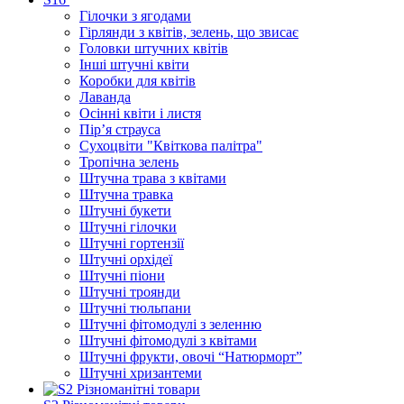
Гілочки з ягодами
Гірлянди з квітів, зелень, що звисає
Головки штучних квітів
Інші штучні квіти
Коробки для квітів
Лаванда
Осінні квіти і листя
Пір’я страуса
Сухоцвіти "Квіткова палітра"
Тропічна зелень
Штучна трава з квітами
Штучна травка
Штучні букети
Штучні гілочки
Штучні гортензії
Штучні орхідеї
Штучні піони
Штучні троянди
Штучні тюльпани
Штучні фітомодулі з зеленню
Штучні фітомодулі з квітами
Штучні фрукти, овочі “Натюрморт”
Штучні хризантеми