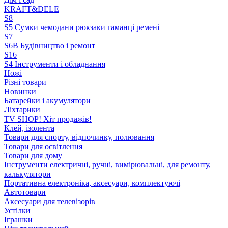
KRAFT&DELE
S8
S5 Сумки чемодани рюкзаки гаманці ремені
S7
S6B Будівництво і ремонт
S16
S4 Інструменти і обладнання
Ножі
Різні товари
Новинки
Батарейки і акумулятори
Ліхтарики
TV SHOP! Хіт продажів!
Клей, ізолента
Товари для спорту, відпочинку, полювання
Товари для освітлення
Товари для дому
Інструменти електричні, ручні, вимірювальні, для ремонту,
калькулятори
Портативна електроніка, аксесуари, комплектуючі
Автотовари
Аксесуари для телевізорів
Устілки
Іграшки