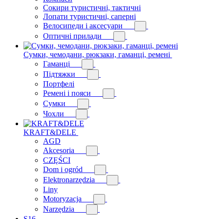
Сокири туристичні, тактичні
Лопати туристичні, саперні
Велосипеди і аксесуари
Оптичні прилади
Сумки, чемодани, рюкзаки, гаманці, ремені
Гаманці
Підтяжки
Портфелі
Ремені і пояси
Сумки
Чохли
KRAFT&DELE
AGD
Akcesoria
CZĘŚCI
Dom i ogród
Elektronarzędzia
Liny
Motoryzacja
Narzędzia
S16