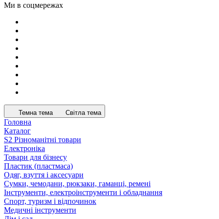
Ми в соцмережах
Темна тема
Світла тема
Головна
Каталог
S2 Різноманітні товари
Електроніка
Товари для бізнесу
Пластик (пластмаса)
Одяг, взуття і аксесуари
Сумки, чемодани, рюкзаки, гаманці, ремені
Інструменти, електроінструменти і обладнання
Спорт, туризм і відпочинок
Медичні інструменти
Дім і сад