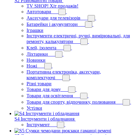
S2 Різноманітні товари
TV SHOP! Хіт продажів!
Автотовари
Аксесуари для телевізорів
Батарейки і акумулятори
Іграшки
Інструменти електричні, ручні, вимірювальні, для
ремонту, калькулятори
Клей, ізолента
Ліхтарики
Новинки
Ножі
Портативна електроніка, аксесуари,
комплектуючі
Різні товари
Товари для дому
Товари для освітлення
Товари для спорту, відпочинку, полювання
Устілки
S4 Інструменти і обладнання
Інструмент