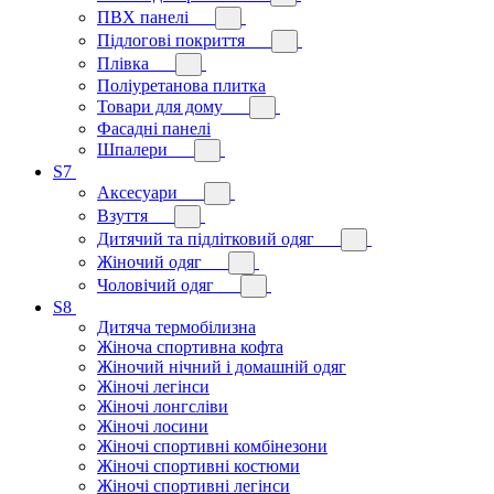
ПВХ панелі
Підлогові покриття
Плівка
Поліуретанова плитка
Товари для дому
Фасадні панелі
Шпалери
S7
Аксесуари
Взуття
Дитячий та підлітковий одяг
Жіночий одяг
Чоловічий одяг
S8
Дитяча термобілизна
Жіноча спортивна кофта
Жіночий нічний і домашній одяг
Жіночі легінси
Жіночі лонгсліви
Жіночі лосини
Жіночі спортивні комбінезони
Жіночі спортивні костюми
Жіночі спортивні легінси