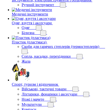
Інструменти, електроінструменти і обладнання
Ручний інструмент
Медичні інструменти
Одяг, взуття і аксесуари
Одяг
Білизна
Пластик (пластмаса)
Скоби для гарячих степлерів (термостеплерів)
Сопла, насадки, перехідники
Жала
Спорт, туризм і відпочинок
Військові, тактичні товари
Ліхтарики, фонарики і аксесуари
Ножі і мачете
Мультитули
Компаси