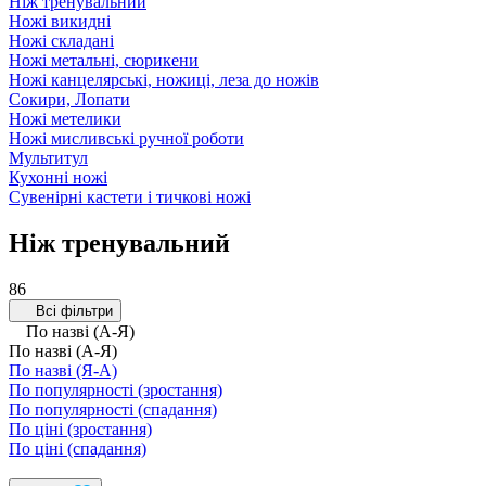
Ніж тренувальний
Ножі викидні
Ножі складані
Ножі метальні, сюрикени
Ножі канцелярські, ножиці, леза до ножів
Сокири, Лопати
Ножі метелики
Ножі мисливські ручної роботи
Мультитул
Кухонні ножі
Сувенірні кастети і тичкові ножі
Ніж тренувальний
86
Всі фільтри
По назві (А-Я)
По назві (А-Я)
По назві (Я-А)
По популярності (зростання)
По популярності (спадання)
По ціні (зростання)
По ціні (спадання)