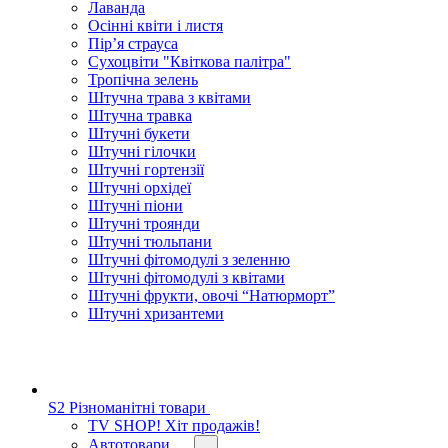
Лаванда
Осінні квіти і листя
Пір’я страуса
Сухоцвіти "Квіткова палітра"
Тропічна зелень
Штучна трава з квітами
Штучна травка
Штучні букети
Штучні гілочки
Штучні гортензії
Штучні орхідеї
Штучні піони
Штучні троянди
Штучні тюльпани
Штучні фітомодулі з зеленню
Штучні фітомодулі з квітами
Штучні фрукти, овочі “Натюрморт”
Штучні хризантеми
S2 Різноманітні товари
TV SHOP! Хіт продажів!
Автотовари