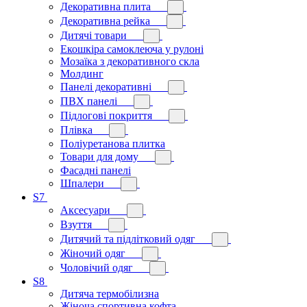
Декоративна плита
Декоративна рейка
Дитячі товари
Екошкіра самоклеюча у рулоні
Мозаїка з декоративного скла
Молдинг
Панелі декоративні
ПВХ панелі
Підлогові покриття
Плівка
Поліуретанова плитка
Товари для дому
Фасадні панелі
Шпалери
S7
Аксесуари
Взуття
Дитячий та підлітковий одяг
Жіночий одяг
Чоловічий одяг
S8
Дитяча термобілизна
Жіноча спортивна кофта