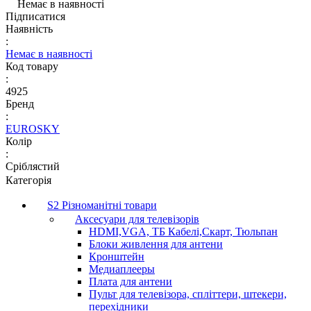
Немає в наявності
Підписатися
Наявність
:
Немає в наявності
Код товару
:
4925
Бренд
:
EUROSKY
Колір
:
Сріблястий
Категорія
S2 Різноманітні товари
Аксесуари для телевізорів
HDMI,VGA, ТБ Кабелі,Скарт, Тюльпан
Блоки живлення для антени
Кронштейн
Медиаплееры
Плата для антени
Пульт для телевізора, спліттери, штекери,
перехідники