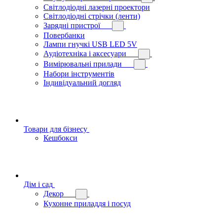
Світлодіодні лазерні проектори
Світлодіодні стрічки (ленти)
Зарядні пристрої
Повербанки
Лампи гнучкі USB LED 5V
Аудіотехніка і аксесуари
Вимірювальні прилади
Набори інструментів
Індивідуальний догляд
Товари для бізнесу
Кешбокси
Дім і сад
Декор
Кухонне приладдя і посуд