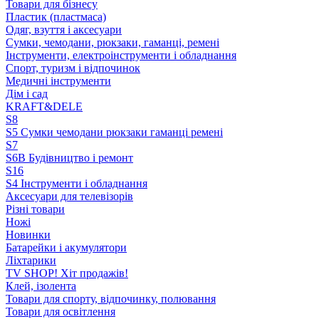
Товари для бізнесу
Пластик (пластмаса)
Одяг, взуття і аксесуари
Сумки, чемодани, рюкзаки, гаманці, ремені
Інструменти, електроінструменти і обладнання
Спорт, туризм і відпочинок
Медичні інструменти
Дім і сад
KRAFT&DELE
S8
S5 Сумки чемодани рюкзаки гаманці ремені
S7
S6B Будівництво і ремонт
S16
S4 Інструменти і обладнання
Аксесуари для телевізорів
Різні товари
Ножі
Новинки
Батарейки і акумулятори
Ліхтарики
TV SHOP! Хіт продажів!
Клей, ізолента
Товари для спорту, відпочинку, полювання
Товари для освітлення