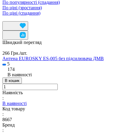
По популярності (спадання)
По ціні (зростання)
По ціні (спадання)
Швидкий перегляд
266 Грн./
шт.
Антена EUROSKY ES-005 без підсилювача ДМВ
5
174
В наявності
В кошик
Наявність
:
В наявності
Код товару
:
8667
Бренд
: