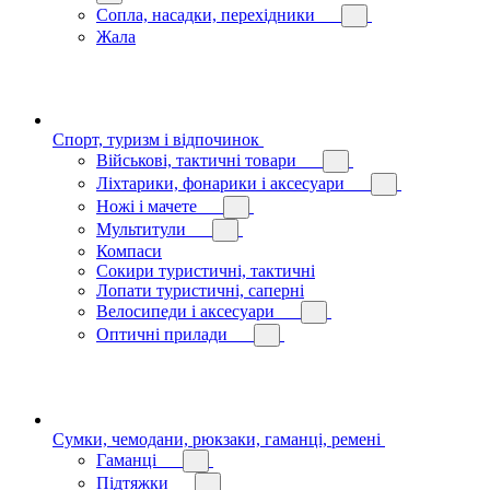
Сопла, насадки, перехідники
Жала
Спорт, туризм і відпочинок
Військові, тактичні товари
Ліхтарики, фонарики і аксесуари
Ножі і мачете
Мультитули
Компаси
Сокири туристичні, тактичні
Лопати туристичні, саперні
Велосипеди і аксесуари
Оптичні прилади
Сумки, чемодани, рюкзаки, гаманці, ремені
Гаманці
Підтяжки