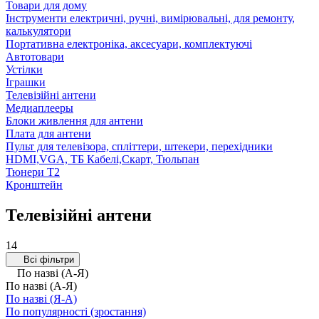
Товари для дому
Інструменти електричні, ручні, вимірювальні, для ремонту,
калькулятори
Портативна електроніка, аксесуари, комплектуючі
Автотовари
Устілки
Іграшки
Телевізійні антени
Медиаплееры
Блоки живлення для антени
Плата для антени
Пульт для телевізора, спліттери, штекери, перехідники
HDMI,VGA, ТБ Кабелі,Скарт, Тюльпан
Тюнери T2
Кронштейн
Телевізійні антени
14
Всі фільтри
По назві (А-Я)
По назві (А-Я)
По назві (Я-А)
По популярності (зростання)