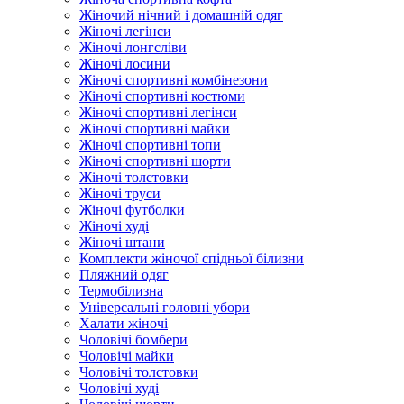
Жіночий нічний і домашній одяг
Жіночі легінси
Жіночі лонгсліви
Жіночі лосини
Жіночі спортивні комбінезони
Жіночі спортивні костюми
Жіночі спортивні легінси
Жіночі спортивні майки
Жіночі спортивні топи
Жіночі спортивні шорти
Жіночі толстовки
Жіночі труси
Жіночі футболки
Жіночі худі
Жіночі штани
Комплекти жіночої спідньої білизни
Пляжний одяг
Термобілизна
Універсальні головні убори
Халати жіночі
Чоловічі бомбери
Чоловічі майки
Чоловічі толстовки
Чоловічі худі