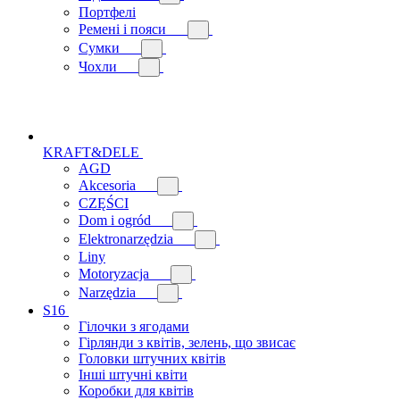
Портфелі
Ремені і пояси
Сумки
Чохли
KRAFT&DELE
AGD
Akcesoria
CZĘŚCI
Dom i ogród
Elektronarzędzia
Liny
Motoryzacja
Narzędzia
S16
Гілочки з ягодами
Гірлянди з квітів, зелень, що звисає
Головки штучних квітів
Інші штучні квіти
Коробки для квітів