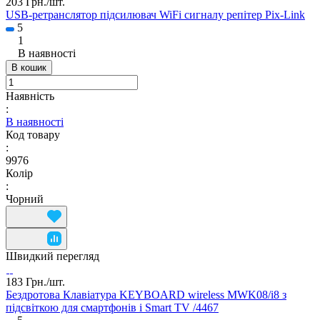
203 Грн./
шт.
USB-ретранслятор підсилювач WiFi сигналу репітер Pix-Link
5
1
В наявності
В кошик
Наявність
:
В наявності
Код товару
:
9976
Колір
:
Чорний
Швидкий перегляд
183 Грн./
шт.
Бездротова Клавіатура KEYBOARD wireless MWK08/i8 з
підсвіткою для смартфонів і Smart TV /4467