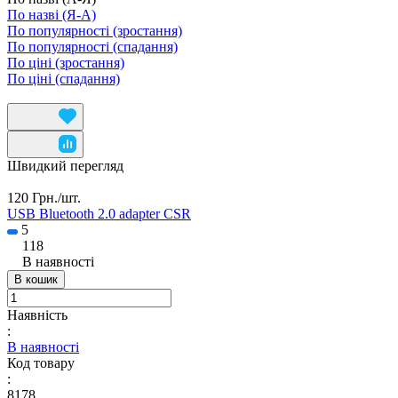
По назві (Я-А)
По популярності (зростання)
По популярності (спадання)
По ціні (зростання)
По ціні (спадання)
Швидкий перегляд
120 Грн./
шт.
USB Bluetooth 2.0 adapter CSR
5
118
В наявності
В кошик
Наявність
:
В наявності
Код товару
:
8178