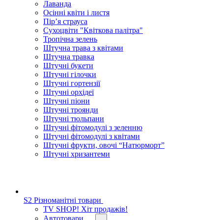
Лаванда
Осінні квіти і листя
Пір’я страуса
Сухоцвіти "Квіткова палітра"
Тропічна зелень
Штучна трава з квітами
Штучна травка
Штучні букети
Штучні гілочки
Штучні гортензії
Штучні орхідеї
Штучні піони
Штучні троянди
Штучні тюльпани
Штучні фітомодулі з зеленню
Штучні фітомодулі з квітами
Штучні фрукти, овочі “Натюрморт”
Штучні хризантеми
S2 Різноманітні товари
TV SHOP! Хіт продажів!
Автотовари