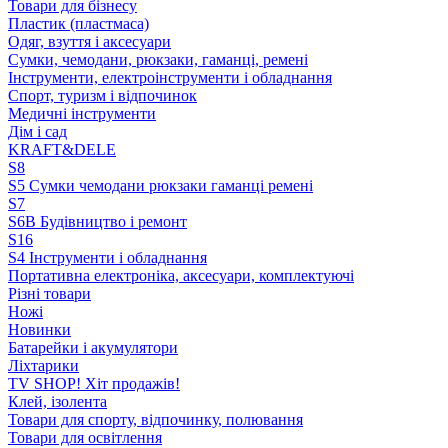
Товари для бізнесу
Пластик (пластмаса)
Одяг, взуття і аксесуари
Сумки, чемодани, рюкзаки, гаманці, ремені
Інструменти, електроінструменти і обладнання
Спорт, туризм і відпочинок
Медичні інструменти
Дім і сад
KRAFT&DELE
S8
S5 Сумки чемодани рюкзаки гаманці ремені
S7
S6B Будівництво і ремонт
S16
S4 Інструменти і обладнання
Портативна електроніка, аксесуари, комплектуючі
Різні товари
Ножі
Новинки
Батарейки і акумулятори
Ліхтарики
TV SHOP! Хіт продажів!
Клей, ізолента
Товари для спорту, відпочинку, полювання
Товари для освітлення