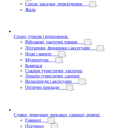
Сопла, насадки, перехідники
Жала
Спорт, туризм і відпочинок
Військові, тактичні товари
Ліхтарики, фонарики і аксесуари
Ножі і мачете
Мультитули
Компаси
Сокири туристичні, тактичні
Лопати туристичні, саперні
Велосипеди і аксесуари
Оптичні прилади
Сумки, чемодани, рюкзаки, гаманці, ремені
Гаманці
Підтяжки