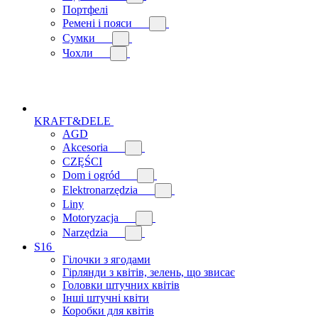
Портфелі
Ремені і пояси
Сумки
Чохли
KRAFT&DELE
AGD
Akcesoria
CZĘŚCI
Dom i ogród
Elektronarzędzia
Liny
Motoryzacja
Narzędzia
S16
Гілочки з ягодами
Гірлянди з квітів, зелень, що звисає
Головки штучних квітів
Інші штучні квіти
Коробки для квітів