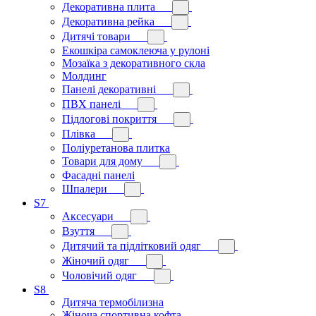
Декоративна плита
Декоративна рейка
Дитячі товари
Екошкіра самоклеюча у рулоні
Мозаїка з декоративного скла
Молдинг
Панелі декоративні
ПВХ панелі
Підлогові покриття
Плівка
Поліуретанова плитка
Товари для дому
Фасадні панелі
Шпалери
S7
Аксесуари
Взуття
Дитячий та підлітковий одяг
Жіночий одяг
Чоловічий одяг
S8
Дитяча термобілизна
Жіноча спортивна кофта