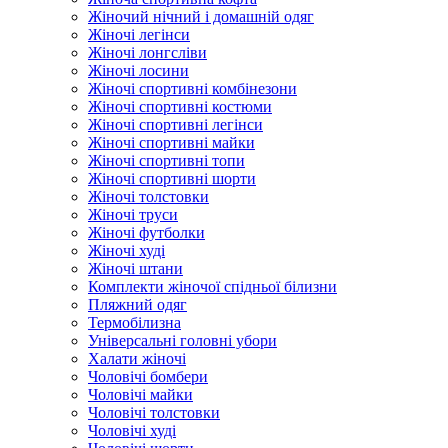
Жіночий нічний і домашній одяг
Жіночі легінси
Жіночі лонгсліви
Жіночі лосини
Жіночі спортивні комбінезони
Жіночі спортивні костюми
Жіночі спортивні легінси
Жіночі спортивні майки
Жіночі спортивні топи
Жіночі спортивні шорти
Жіночі толстовки
Жіночі труси
Жіночі футболки
Жіночі худі
Жіночі штани
Комплекти жіночої спідньої білизни
Пляжний одяг
Термобілизна
Універсальні головні убори
Халати жіночі
Чоловічі бомбери
Чоловічі майки
Чоловічі толстовки
Чоловічі худі