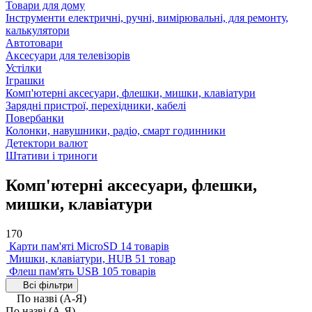
Товари для дому
Інструменти електричні, ручні, вимірювальні, для ремонту,
калькулятори
Автотовари
Аксесуари для телевізорів
Устілки
Іграшки
Комп'ютерні аксесуари, флешки, мишки, клавіатури
Зарядні пристрої, перехідники, кабелі
Повербанки
Колонки, навушники, радіо, смарт годинники
Детектори валют
Штативи і триноги
Комп'ютерні аксесуари, флешки,
мишки, клавіатури
170
Карти пам'яті MicroSD
14 товарів
Мишки, клавіатури, HUB
51 товар
Флеш пам'ять USB
105 товарів
Всі фільтри
По назві (А-Я)
По назві (А-Я)