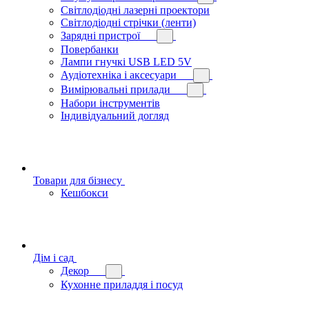
Світлодіодні лазерні проектори
Світлодіодні стрічки (ленти)
Зарядні пристрої
Повербанки
Лампи гнучкі USB LED 5V
Аудіотехніка і аксесуари
Вимірювальні прилади
Набори інструментів
Індивідуальний догляд
Товари для бізнесу
Кешбокси
Дім і сад
Декор
Кухонне приладдя і посуд