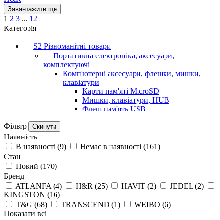
Завантажити ще
1
2
3
...
12
Категорія
S2 Різноманітні товари
Портативна електроніка, аксесуари,
комплектуючі
Комп'ютерні аксесуари, флешки, мишки,
клавіатури
Карти пам'яті MicroSD
Мишки, клавіатури, HUB
Флеш пам'ять USB
Фільтр
Скинути
Наявність
В наявності
(
9
)
Немає в наявності
(
161
)
Стан
Новий
(
170
)
Бренд
ATLANFA
(
4
)
H&R
(
25
)
HAVIT
(
2
)
JEDEL
(
2
)
KINGSTON
(
16
)
T&G
(
68
)
TRANSCEND
(
1
)
WEIBO
(
6
)
Показати всі