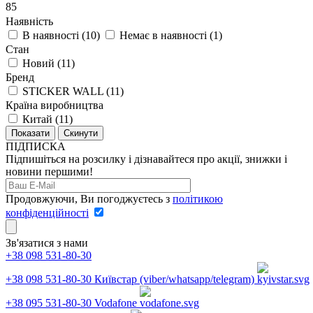
85
Наявність
В наявності
(
10
)
Немає в наявності
(
1
)
Стан
Новий
(
11
)
Бренд
STICKER WALL
(
11
)
Країна виробництва
Китай
(
11
)
Скинути
ПІДПИСКА
Підпишіться на розсилку і дізнавайтеся про акції, знижки і
новини першими!
Продовжуючи, Ви погоджуєтесь з
політикою
конфіденційності
Зв'язатися з нами
+38 098 531-80-30
+38 098 531-80-30
Київстар (viber/whatsapp/telegram)
+38 095 531-80-30
Vodafone