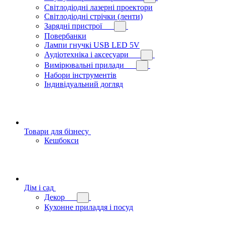
Світлодіодні лазерні проектори
Світлодіодні стрічки (ленти)
Зарядні пристрої
Повербанки
Лампи гнучкі USB LED 5V
Аудіотехніка і аксесуари
Вимірювальні прилади
Набори інструментів
Індивідуальний догляд
Товари для бізнесу
Кешбокси
Дім і сад
Декор
Кухонне приладдя і посуд