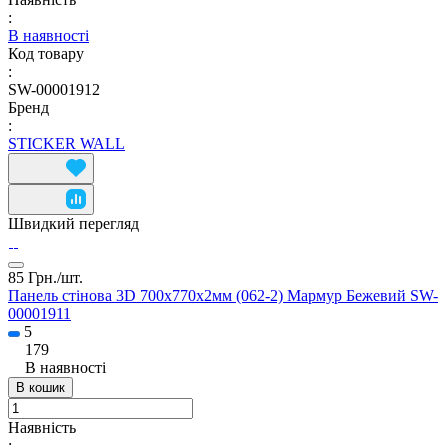
:
В наявності
Код товару
:
SW-00001912
Бренд
:
STICKER WALL
Швидкий перегляд
85 Грн./
шт.
Панель стінова 3D 700х770х2мм (062-2) Мармур Бежевий SW-
00001911
5
179
В наявності
В кошик
Наявність
: