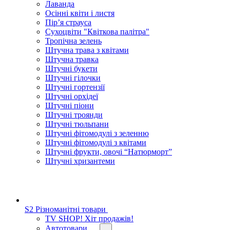
Лаванда
Осінні квіти і листя
Пір’я страуса
Сухоцвіти "Квіткова палітра"
Тропічна зелень
Штучна трава з квітами
Штучна травка
Штучні букети
Штучні гілочки
Штучні гортензії
Штучні орхідеї
Штучні піони
Штучні троянди
Штучні тюльпани
Штучні фітомодулі з зеленню
Штучні фітомодулі з квітами
Штучні фрукти, овочі “Натюрморт”
Штучні хризантеми
S2 Різноманітні товари
TV SHOP! Хіт продажів!
Автотовари