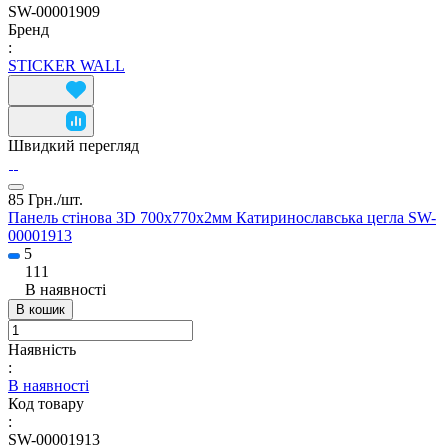
SW-00001909
Бренд
:
STICKER WALL
Швидкий перегляд
85 Грн./
шт.
Панель стінова 3D 700х770х2мм Катиринославська цегла SW-
00001913
5
111
В наявності
В кошик
Наявність
:
В наявності
Код товару
:
SW-00001913