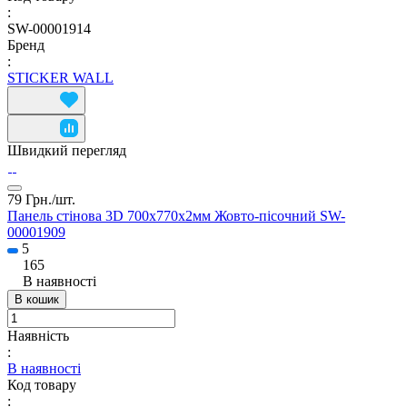
:
SW-00001914
Бренд
:
STICKER WALL
Швидкий перегляд
79 Грн./
шт.
Панель стінова 3D 700х770х2мм Жовто-пісочний SW-
00001909
5
165
В наявності
В кошик
Наявність
:
В наявності
Код товару
: