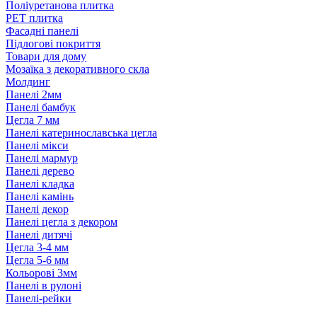
Поліуретанова плитка
PЕT плитка
Фасадні панелі
Підлогові покриття
Товари для дому
Мозаїка з декоративного скла
Молдинг
Панелі 2мм
Панелі бамбук
Цегла 7 мм
Панелі катеринославська цегла
Панелі мікси
Панелі мармур
Панелі дерево
Панелі кладка
Панелі камінь
Панелі декор
Панелі цегла з декором
Панелі дитячі
Цегла 3-4 мм
Цегла 5-6 мм
Кольорові 3мм
Панелі в рулоні
Панелі-рейки