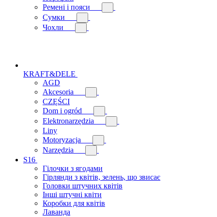
Ремені і пояси
Сумки
Чохли
KRAFT&DELE
AGD
Akcesoria
CZĘŚCI
Dom i ogród
Elektronarzędzia
Liny
Motoryzacja
Narzędzia
S16
Гілочки з ягодами
Гірлянди з квітів, зелень, що звисає
Головки штучних квітів
Інші штучні квіти
Коробки для квітів
Лаванда