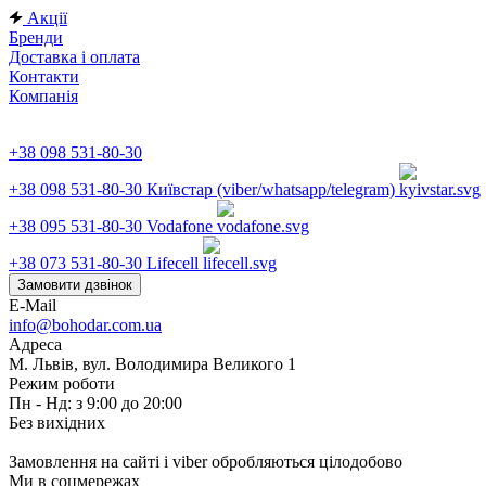
Акції
Бренди
Доставка і оплата
Контакти
Компанія
+38 098 531-80-30
+38 098 531-80-30
Київстар (viber/whatsapp/telegram)
+38 095 531-80-30
Vodafone
+38 073 531-80-30
Lifecell
Замовити дзвінок
E-Mail
info@bohodar.com.ua
Адреса
М. Львів, вул. Володимира Великого 1
Режим роботи
Пн - Нд: з 9:00 до 20:00
Без вихідних
Замовлення на сайті і viber обробляються цілодобово
Ми в соцмережах