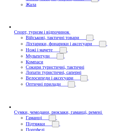
Жала
Спорт, туризм і відпочинок
Військові, тактичні товари
Ліхтарики, фонарики і аксесуари
Ножі і мачете
Мультитули
Компаси
Сокири туристичні, тактичні
Лопати туристичні, саперні
Велосипеди і аксесуари
Оптичні прилади
Сумки, чемодани, рюкзаки, гаманці, ремені
Гаманці
Підтяжки
Портфелі