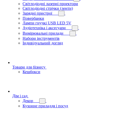
Світлодіодні лазерні проектори
Світлодіодні стрічки (ленти)
Зарядні пристрої
Повербанки
Лампи гнучкі USB LED 5V
Аудіотехніка і аксесуари
Вимірювальні прилади
Набори інструментів
Індивідуальний догляд
Товари для бізнесу
Кешбокси
Дім і сад
Декор
Кухонне приладдя і посуд