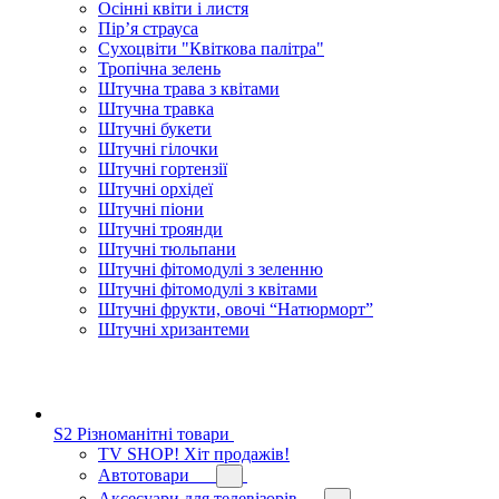
Осінні квіти і листя
Пір’я страуса
Сухоцвіти "Квіткова палітра"
Тропічна зелень
Штучна трава з квітами
Штучна травка
Штучні букети
Штучні гілочки
Штучні гортензії
Штучні орхідеї
Штучні піони
Штучні троянди
Штучні тюльпани
Штучні фітомодулі з зеленню
Штучні фітомодулі з квітами
Штучні фрукти, овочі “Натюрморт”
Штучні хризантеми
S2 Різноманітні товари
TV SHOP! Хіт продажів!
Автотовари
Аксесуари для телевізорів