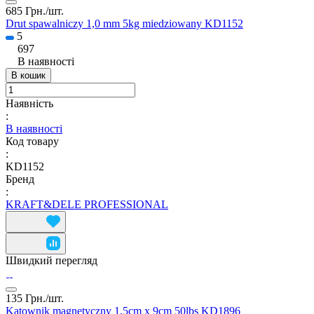
685 Грн./
шт.
Drut spawalniczy 1,0 mm 5kg miedziowany KD1152
5
697
В наявності
В кошик
Наявність
:
В наявності
Код товару
:
KD1152
Бренд
:
KRAFT&DELE PROFESSIONAL
Швидкий перегляд
135 Грн./
шт.
Kątownik magnetyczny 1,5cm x 9cm 50lbs KD1896