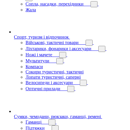
Сопла, насадки, перехідники
Жала
Спорт, туризм і відпочинок
Військові, тактичні товари
Ліхтарики, фонарики і аксесуари
Ножі і мачете
Мультитули
Компаси
Сокири туристичні, тактичні
Лопати туристичні, саперні
Велосипеди і аксесуари
Оптичні прилади
Сумки, чемодани, рюкзаки, гаманці, ремені
Гаманці
Підтяжки