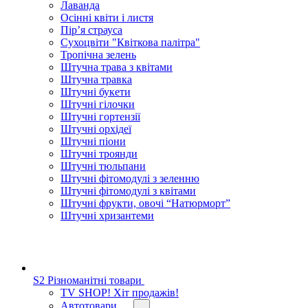
Лаванда
Осінні квіти і листя
Пір’я страуса
Сухоцвіти "Квіткова палітра"
Тропічна зелень
Штучна трава з квітами
Штучна травка
Штучні букети
Штучні гілочки
Штучні гортензії
Штучні орхідеї
Штучні піони
Штучні троянди
Штучні тюльпани
Штучні фітомодулі з зеленню
Штучні фітомодулі з квітами
Штучні фрукти, овочі “Натюрморт”
Штучні хризантеми
S2 Різноманітні товари
TV SHOP! Хіт продажів!
Автотовари