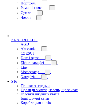
Портфелі
Ремені і пояси
Сумки
Чохли
KRAFT&DELE
AGD
Akcesoria
CZĘŚCI
Dom i ogród
Elektronarzędzia
Liny
Motoryzacja
Narzędzia
S16
Гілочки з ягодами
Гірлянди з квітів, зелень, що звисає
Головки штучних квітів
Інші штучні квіти
Коробки для квітів