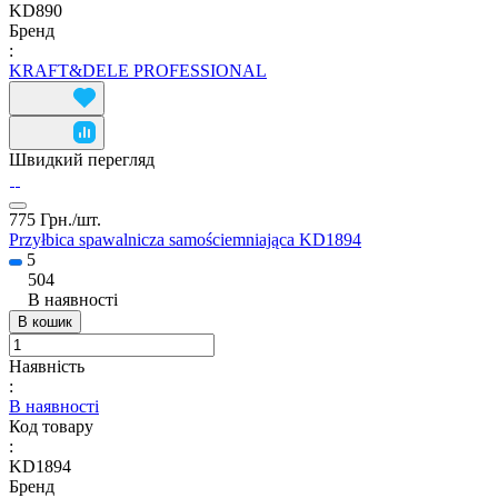
KD890
Бренд
:
KRAFT&DELE PROFESSIONAL
Швидкий перегляд
775 Грн./
шт.
Przyłbica spawalnicza samościemniająca KD1894
5
504
В наявності
В кошик
Наявність
:
В наявності
Код товару
:
KD1894
Бренд