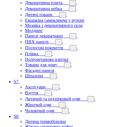
Декоративна плита
Декоративна рейка
Дитячі товари
Екошкіра самоклеюча у рулоні
Мозаїка з декоративного скла
Молдинг
Панелі декоративні
ПВХ панелі
Підлогові покриття
Плівка
Поліуретанова плитка
Товари для дому
Фасадні панелі
Шпалери
S7
Аксесуари
Взуття
Дитячий та підлітковий одяг
Жіночий одяг
Чоловічий одяг
S8
Дитяча термобілизна
Жіноча спортивна кофта