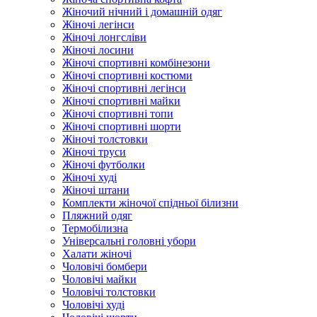
Жіночий нічний і домашній одяг
Жіночі легінси
Жіночі лонгсліви
Жіночі лосини
Жіночі спортивні комбінезони
Жіночі спортивні костюми
Жіночі спортивні легінси
Жіночі спортивні майки
Жіночі спортивні топи
Жіночі спортивні шорти
Жіночі толстовки
Жіночі труси
Жіночі футболки
Жіночі худі
Жіночі штани
Комплекти жіночої спідньої білизни
Пляжний одяг
Термобілизна
Універсальні головні убори
Халати жіночі
Чоловічі бомбери
Чоловічі майки
Чоловічі толстовки
Чоловічі худі