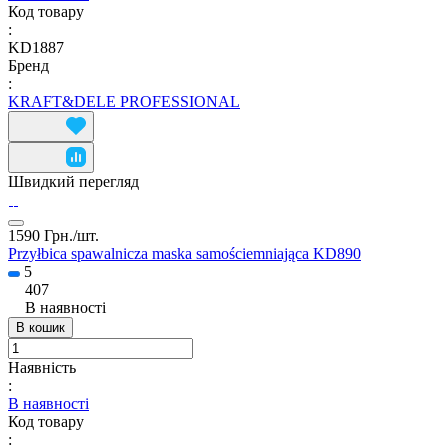
Код товару
:
KD1887
Бренд
:
KRAFT&DELE PROFESSIONAL
Швидкий перегляд
1590 Грн./
шт.
Przyłbica spawalnicza maska samościemniająca KD890
5
407
В наявності
В кошик
Наявність
:
В наявності
Код товару
: