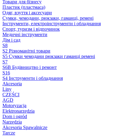
Товари для бізнесу
Пластик (пластмаса)
Одяг, взуття і аксесуари
Сумки, чемодани, рюкзаки, гаманці, ремені
Інструменти, електроінструменти і обладнання
Спорт, туризм і відпочинок
Медичні інструменти
Дім і сад
S8
S2 Різноманітні товари
S5 Сумки чемодани рюкзаки гаманці ремені
S7
S6B Будівництво і ремонт
S16
S4 Інструменти і обладнання
Akcesoria
Liny
CZĘŚCI
AGD
Motoryzacja
Elektronarzędzia
Dom i ogród
Narzędzia
Akcesoria Spawalnicze
Tarcze