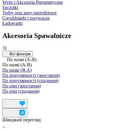
Węże i Akcesoria Pneumatyczne
Szczotki
Torby oraz pasy narzędziowe
Gwoździarki i zszywacze
Ładowarki
Akcesoria Spawalnicze
31
Всі фільтри
По назві (А-Я)
По назві (А-Я)
По назві (Я-А)
По популярності (зростання)
По популярності (спадання)
По ціні (зростання)
По ціні (спадання)
Швидкий перегляд