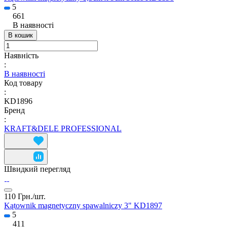
5
661
В наявності
В кошик
Наявність
:
В наявності
Код товару
:
KD1896
Бренд
:
KRAFT&DELE PROFESSIONAL
Швидкий перегляд
110 Грн./
шт.
Kątownik magnetyczny spawalniczy 3" KD1897
5
411