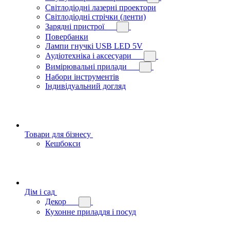
Світлодіодні лазерні проектори
Світлодіодні стрічки (ленти)
Зарядні пристрої
Повербанки
Лампи гнучкі USB LED 5V
Аудіотехніка і аксесуари
Вимірювальні прилади
Набори інструментів
Індивідуальний догляд
Товари для бізнесу
Кешбокси
Дім і сад
Декор
Кухонне приладдя і посуд