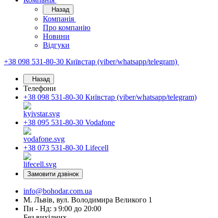
Назад
Компанія
Про компанію
Новини
Відгуки
+38 098 531-80-30
Київстар (viber/whatsapp/telegram)
Назад
Телефони
+38 098 531-80-30
Київстар (viber/whatsapp/telegram)
+38 095 531-80-30
Vodafone
+38 073 531-80-30
Lifecell
Замовити дзвінок
info@bohodar.com.ua
М. Львів, вул. Володимира Великого 1
Пн - Нд: з 9:00 до 20:00
Без вихідних