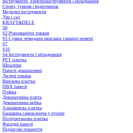
Інструменти, електроінструменти і обладнання
Спорт, туризм і відпочинок
Медичні інструменти
Дім і сад
KRAFT&DELE
S8
S2 Різноманітні товари
S5 Сумки чемодани рюкзаки гаманці ремені
S7
S16
S4 Інструменти і обладнання
PЕT плитка
Шпалери
Панелі декоративні
Дитячі товари
Вінілова плитка
ПВХ панелі
Плівка
Декоративна плита
Декоративна рейка
Алюмінієва плитка
Екошкіра самоклеюча у рулоні
Поліуретанова плитка
Фасадні панелі
Підлогові покриття