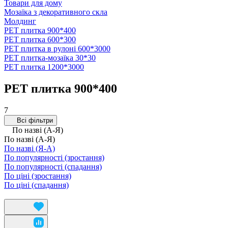
Товари для дому
Мозаїка з декоративного скла
Молдинг
PET плитка 900*400
PET плитка 600*300
PET плитка в рулоні 600*3000
PET плитка-мозаїка 30*30
PЕT плитка 1200*3000
PET плитка 900*400
7
Всі фільтри
По назві (А-Я)
По назві (А-Я)
По назві (Я-А)
По популярності (зростання)
По популярності (спадання)
По ціні (зростання)
По ціні (спадання)