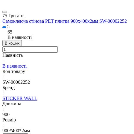
75 Грн./
шт.
Самоклеюча стінова PET плитка 900х400х2мм SW-00002252
5
65
В наявності
В кошик
Наявність
:
В наявності
Код товару
:
SW-00002252
Бренд
:
STICKER WALL
Довжина
:
900
Розмір
:
900*400*2мм