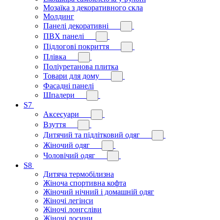
Мозаїка з декоративного скла
Молдинг
Панелі декоративні
ПВХ панелі
Підлогові покриття
Плівка
Поліуретанова плитка
Товари для дому
Фасадні панелі
Шпалери
S7
Аксесуари
Взуття
Дитячий та підлітковий одяг
Жіночий одяг
Чоловічий одяг
S8
Дитяча термобілизна
Жіноча спортивна кофта
Жіночий нічний і домашній одяг
Жіночі легінси
Жіночі лонгсліви
Жіночі лосини