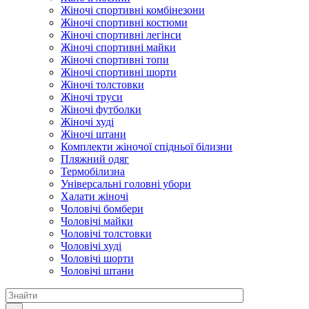
Жіночі спортивні комбінезони
Жіночі спортивні костюми
Жіночі спортивні легінси
Жіночі спортивні майки
Жіночі спортивні топи
Жіночі спортивні шорти
Жіночі толстовки
Жіночі труси
Жіночі футболки
Жіночі худі
Жіночі штани
Комплекти жіночої спідньої білизни
Пляжний одяг
Термобілизна
Універсальні головні убори
Халати жіночі
Чоловічі бомбери
Чоловічі майки
Чоловічі толстовки
Чоловічі худі
Чоловічі шорти
Чоловічі штани