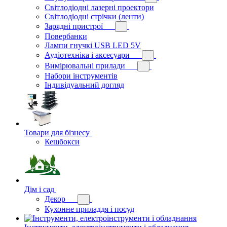
Світлодіодні лазерні проектори
Світлодіодні стрічки (ленти)
Зарядні пристрої
Повербанки
Лампи гнучкі USB LED 5V
Аудіотехніка і аксесуари
Вимірювальні прилади
Набори інструментів
Індивідуальний догляд
Товари для бізнесу
Кешбокси
Дім і сад
Декор
Кухонне приладдя і посуд