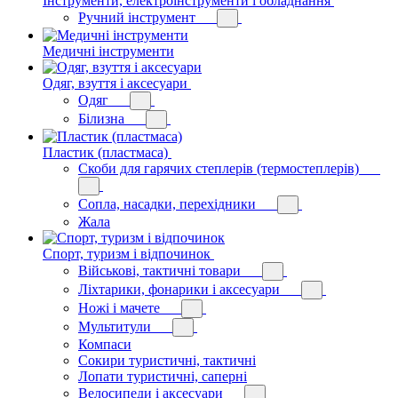
Інструменти, електроінструменти і обладнання
Ручний інструмент
Медичні інструменти
Одяг, взуття і аксесуари
Одяг
Білизна
Пластик (пластмаса)
Скоби для гарячих степлерів (термостеплерів)
Сопла, насадки, перехідники
Жала
Спорт, туризм і відпочинок
Військові, тактичні товари
Ліхтарики, фонарики і аксесуари
Ножі і мачете
Мультитули
Компаси
Сокири туристичні, тактичні
Лопати туристичні, саперні
Велосипеди і аксесуари