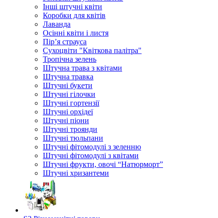
Інші штучні квіти
Коробки для квітів
Лаванда
Осінні квіти і листя
Пір’я страуса
Сухоцвіти "Квіткова палітра"
Тропічна зелень
Штучна трава з квітами
Штучна травка
Штучні букети
Штучні гілочки
Штучні гортензії
Штучні орхідеї
Штучні піони
Штучні троянди
Штучні тюльпани
Штучні фітомодулі з зеленню
Штучні фітомодулі з квітами
Штучні фрукти, овочі “Натюрморт”
Штучні хризантеми