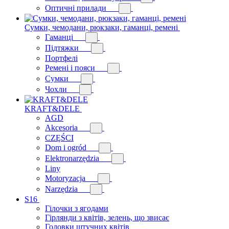
Оптичні прилади
Сумки, чемодани, рюкзаки, гаманці, ремені
Гаманці
Підтяжки
Портфелі
Ремені і пояси
Сумки
Чохли
KRAFT&DELE
AGD
Akcesoria
CZĘŚCI
Dom i ogród
Elektronarzędzia
Liny
Motoryzacja
Narzędzia
S16
Гілочки з ягодами
Гірлянди з квітів, зелень, що звисає
Головки штучних квітів