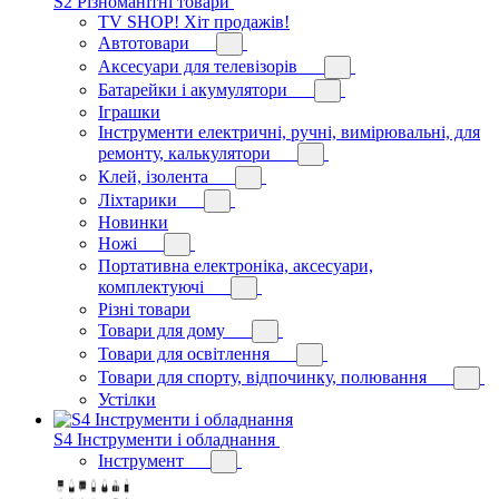
S2 Різноманітні товари
TV SHOP! Хіт продажів!
Автотовари
Аксесуари для телевізорів
Батарейки і акумулятори
Іграшки
Інструменти електричні, ручні, вимірювальні, для
ремонту, калькулятори
Клей, ізолента
Ліхтарики
Новинки
Ножі
Портативна електроніка, аксесуари,
комплектуючі
Різні товари
Товари для дому
Товари для освітлення
Товари для спорту, відпочинку, полювання
Устілки
S4 Інструменти і обладнання
Інструмент