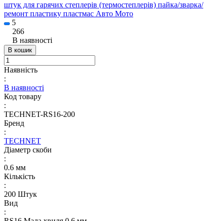
штук для гарячих степлерів (термостеплерів) пайка/зварка/
ремонт пластику пластмас Авто Мото
5
266
В наявності
В кошик
Наявність
:
В наявності
Код товару
:
TECHNET-RS16-200
Бренд
:
TECHNET
Діаметр скоби
:
0.6 мм
Кількість
:
200 Штук
Вид
:
RS16 Мала хвиля 0.6 мм