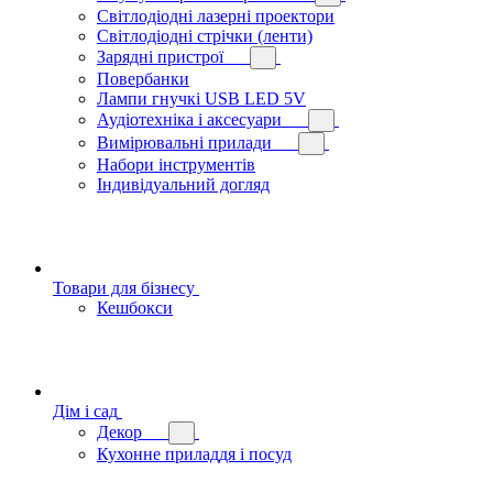
Світлодіодні лазерні проектори
Світлодіодні стрічки (ленти)
Зарядні пристрої
Повербанки
Лампи гнучкі USB LED 5V
Аудіотехніка і аксесуари
Вимірювальні прилади
Набори інструментів
Індивідуальний догляд
Товари для бізнесу
Кешбокси
Дім і сад
Декор
Кухонне приладдя і посуд