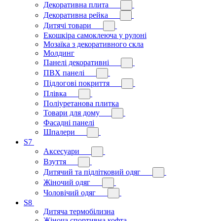
Декоративна плита
Декоративна рейка
Дитячі товари
Екошкіра самоклеюча у рулоні
Мозаїка з декоративного скла
Молдинг
Панелі декоративні
ПВХ панелі
Підлогові покриття
Плівка
Поліуретанова плитка
Товари для дому
Фасадні панелі
Шпалери
S7
Аксесуари
Взуття
Дитячий та підлітковий одяг
Жіночий одяг
Чоловічий одяг
S8
Дитяча термобілизна
Жіноча спортивна кофта