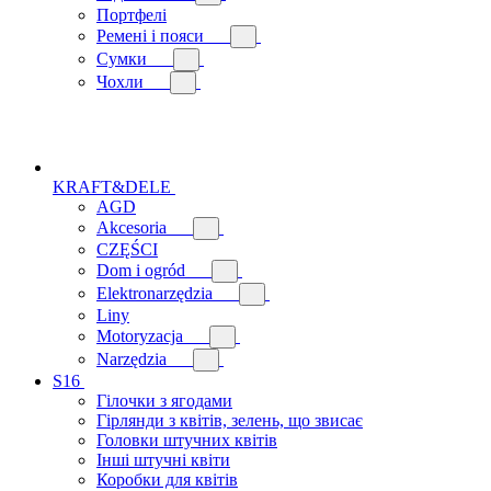
Портфелі
Ремені і пояси
Сумки
Чохли
KRAFT&DELE
AGD
Akcesoria
CZĘŚCI
Dom i ogród
Elektronarzędzia
Liny
Motoryzacja
Narzędzia
S16
Гілочки з ягодами
Гірлянди з квітів, зелень, що звисає
Головки штучних квітів
Інші штучні квіти
Коробки для квітів