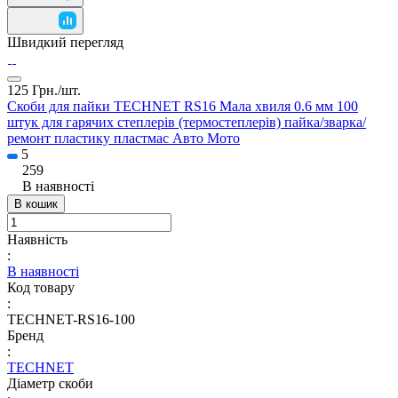
Швидкий перегляд
125 Грн./
шт.
Скоби для пайки TECHNET RS16 Мала хвиля 0.6 мм 100
штук для гарячих степлерів (термостеплерів) пайка/зварка/
ремонт пластику пластмас Авто Мото
5
259
В наявності
В кошик
Наявність
:
В наявності
Код товару
:
TECHNET-RS16-100
Бренд
:
TECHNET
Діаметр скоби