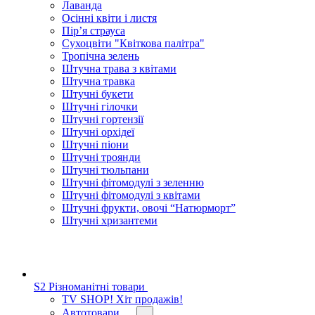
Лаванда
Осінні квіти і листя
Пір’я страуса
Сухоцвіти "Квіткова палітра"
Тропічна зелень
Штучна трава з квітами
Штучна травка
Штучні букети
Штучні гілочки
Штучні гортензії
Штучні орхідеї
Штучні піони
Штучні троянди
Штучні тюльпани
Штучні фітомодулі з зеленню
Штучні фітомодулі з квітами
Штучні фрукти, овочі “Натюрморт”
Штучні хризантеми
S2 Різноманітні товари
TV SHOP! Хіт продажів!
Автотовари