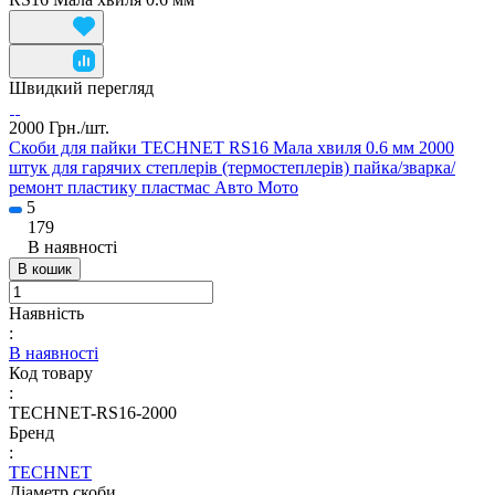
Швидкий перегляд
2000 Грн./
шт.
Скоби для пайки TECHNET RS16 Мала хвиля 0.6 мм 2000
штук для гарячих степлерів (термостеплерів) пайка/зварка/
ремонт пластику пластмас Авто Мото
5
179
В наявності
В кошик
Наявність
:
В наявності
Код товару
:
TECHNET-RS16-2000
Бренд
:
TECHNET
Діаметр скоби