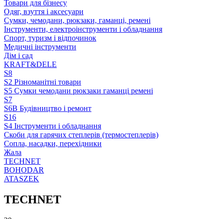
Товари для бізнесу
Одяг, взуття і аксесуари
Сумки, чемодани, рюкзаки, гаманці, ремені
Інструменти, електроінструменти і обладнання
Спорт, туризм і відпочинок
Медичні інструменти
Дім і сад
KRAFT&DELE
S8
S2 Різноманітні товари
S5 Сумки чемодани рюкзаки гаманці ремені
S7
S6B Будівництво і ремонт
S16
S4 Інструменти і обладнання
Скоби для гарячих степлерів (термостеплерів)
Сопла, насадки, перехідники
Жала
TECHNET
BOHODAR
ATASZEK
TECHNET