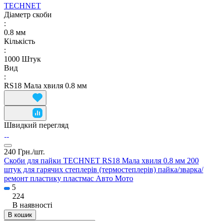
TECHNET
Діаметр скоби
:
0.8 мм
Кількість
:
1000 Штук
Вид
:
RS18 Мала хвиля 0.8 мм
Швидкий перегляд
240 Грн./
шт.
Скоби для пайки TECHNET RS18 Мала хвиля 0.8 мм 200
штук для гарячих степлерів (термостеплерів) пайка/зварка/
ремонт пластику пластмас Авто Мото
5
224
В наявності
В кошик