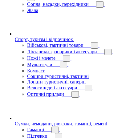
Сопла, насадки, перехідники
Жала
Спорт, туризм і відпочинок
Військові, тактичні товари
Ліхтарики, фонарики і аксесуари
Ножі і мачете
Мультитули
Компаси
Сокири туристичні, тактичні
Лопати туристичні, саперні
Велосипеди і аксесуари
Оптичні прилади
Сумки, чемодани, рюкзаки, гаманці, ремені
Гаманці
Підтяжки