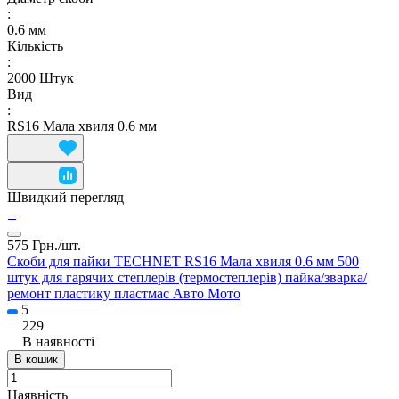
:
0.6 мм
Кількість
:
2000 Штук
Вид
:
RS16 Мала хвиля 0.6 мм
Швидкий перегляд
575 Грн./
шт.
Скоби для пайки TECHNET RS16 Мала хвиля 0.6 мм 500
штук для гарячих степлерів (термостеплерів) пайка/зварка/
ремонт пластику пластмас Авто Мото
5
229
В наявності
В кошик
Наявність