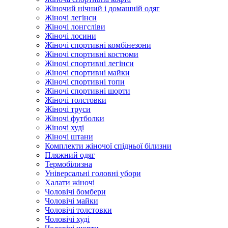
Жіночий нічний і домашній одяг
Жіночі легінси
Жіночі лонгсліви
Жіночі лосини
Жіночі спортивні комбінезони
Жіночі спортивні костюми
Жіночі спортивні легінси
Жіночі спортивні майки
Жіночі спортивні топи
Жіночі спортивні шорти
Жіночі толстовки
Жіночі труси
Жіночі футболки
Жіночі худі
Жіночі штани
Комплекти жіночої спідньої білизни
Пляжний одяг
Термобілизна
Універсальні головні убори
Халати жіночі
Чоловічі бомбери
Чоловічі майки
Чоловічі толстовки
Чоловічі худі