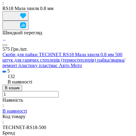
:
RS18 Мала хвиля 0.8 мм
Швидкий перегляд
575 Грн./
шт.
Скоби для пайки TECHNET RS18 Мала хвиля 0.8 мм 500
штук для гарячих степлерів (термостеплерів) пайка/зварка/
ремонт пластику пластмас Авто Мото
5
132
В наявності
В кошик
Наявність
:
В наявності
Код товару
:
TECHNET-RS18-500
Бренд