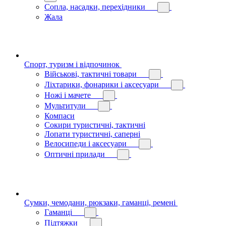
Сопла, насадки, перехідники
Жала
Спорт, туризм і відпочинок
Військові, тактичні товари
Ліхтарики, фонарики і аксесуари
Ножі і мачете
Мультитули
Компаси
Сокири туристичні, тактичні
Лопати туристичні, саперні
Велосипеди і аксесуари
Оптичні прилади
Сумки, чемодани, рюкзаки, гаманці, ремені
Гаманці
Підтяжки