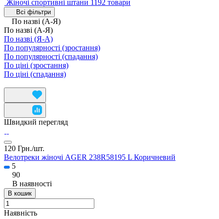
Жіночі спортивні штани
1192 товари
Всі фільтри
По назві (А-Я)
По назві (А-Я)
По назві (Я-А)
По популярності (зростання)
По популярності (спадання)
По ціні (зростання)
По ціні (спадання)
Швидкий перегляд
120 Грн./
шт.
Велотреки жіночі AGER 238R58195 L Коричневий
5
90
В наявності
В кошик
Наявність