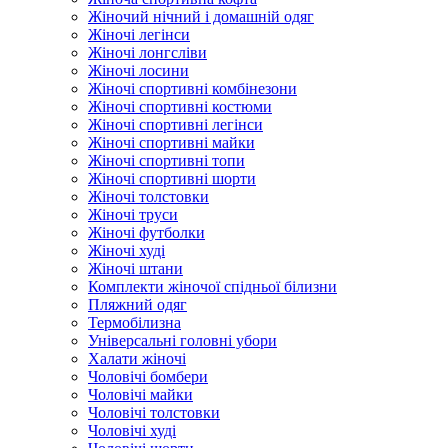
Жіночий нічний і домашній одяг
Жіночі легінси
Жіночі лонгсліви
Жіночі лосини
Жіночі спортивні комбінезони
Жіночі спортивні костюми
Жіночі спортивні легінси
Жіночі спортивні майки
Жіночі спортивні топи
Жіночі спортивні шорти
Жіночі толстовки
Жіночі труси
Жіночі футболки
Жіночі худі
Жіночі штани
Комплекти жіночої спідньої білизни
Пляжний одяг
Термобілизна
Універсальні головні убори
Халати жіночі
Чоловічі бомбери
Чоловічі майки
Чоловічі толстовки
Чоловічі худі