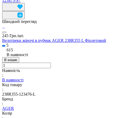
123475-S7
Швидкий перегляд
245 Грн./
шт.
Велотреки жіночі в рубчик AGER 238R355 L Фіолетовий
5
615
В наявності
В кошик
Наявність
:
В наявності
Код товару
:
238R355-123476-L
Бренд
:
AGER
Колір
: