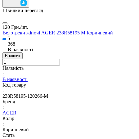
Швидкий перегляд
120 Грн./
шт.
Велотреки жіночі AGER 238R58195 M Коричневий
5
368
В наявності
В кошик
Наявність
:
В наявності
Код товару
:
238R58195-120266-M
Бренд
:
AGER
Колір
:
Коричневий
Стать