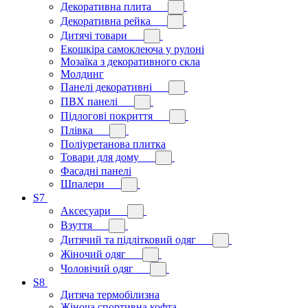
Декоративна плита
Декоративна рейка
Дитячі товари
Екошкіра самоклеюча у рулоні
Мозаїка з декоративного скла
Молдинг
Панелі декоративні
ПВХ панелі
Підлогові покриття
Плівка
Поліуретанова плитка
Товари для дому
Фасадні панелі
Шпалери
S7
Аксесуари
Взуття
Дитячий та підлітковий одяг
Жіночий одяг
Чоловічий одяг
S8
Дитяча термобілизна
Жіноча спортивна кофта