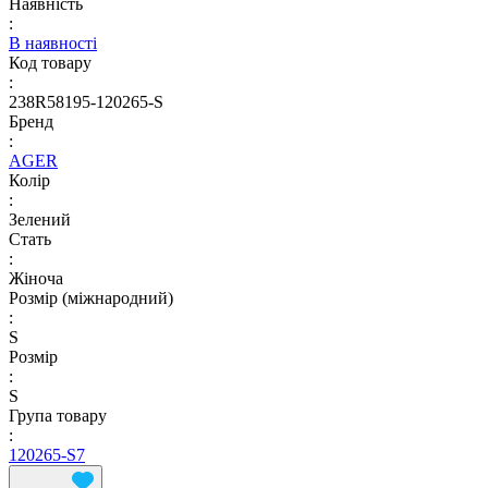
Наявність
:
В наявності
Код товару
:
238R58195-120265-S
Бренд
:
AGER
Колір
:
Зелений
Стать
:
Жіноча
Розмір (міжнародний)
:
S
Розмір
:
S
Група товару
:
120265-S7