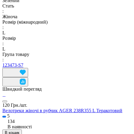
Зелений
Стать
:
Жіноча
Розмір (міжнародний)
:
L
Розмір
:
L
Група товару
:
123473-S7
Швидкий перегляд
120 Грн./
шт.
Велотреки жіночі в рубчик AGER 238R355 L Теракотовий
5
134
В наявності
В кошик