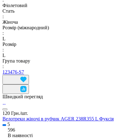
Фіолетовий
Стать
:
Жіноча
Розмір (міжнародний)
:
L
Розмір
:
L
Група товару
:
123476-S7
Швидкий перегляд
120 Грн./
шт.
Велотреки жіночі в рубчик AGER 238R355 L Фуксія
5
596
В наявності