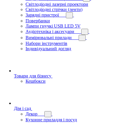
Світлодіодні лазерні проектори
Світлодіодні стрічки (ленти)
Зарядні пристрої
Повербанки
Лампи гнучкі USB LED 5V
Аудіотехніка і аксесуари
Вимірювальні прилади
Набори інструментів
Індивідуальний догляд
Товари для бізнесу
Кешбокси
Дім і сад
Декор
Кухонне приладдя і посуд