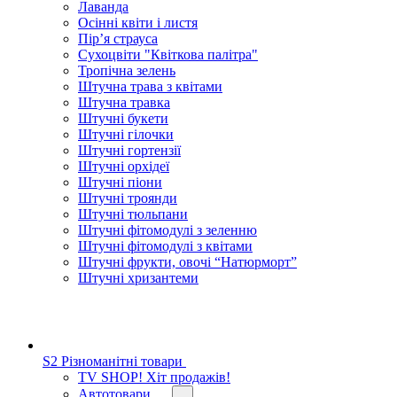
Лаванда
Осінні квіти і листя
Пір’я страуса
Сухоцвіти "Квіткова палітра"
Тропічна зелень
Штучна трава з квітами
Штучна травка
Штучні букети
Штучні гілочки
Штучні гортензії
Штучні орхідеї
Штучні піони
Штучні троянди
Штучні тюльпани
Штучні фітомодулі з зеленню
Штучні фітомодулі з квітами
Штучні фрукти, овочі “Натюрморт”
Штучні хризантеми
S2 Різноманітні товари
TV SHOP! Хіт продажів!
Автотовари