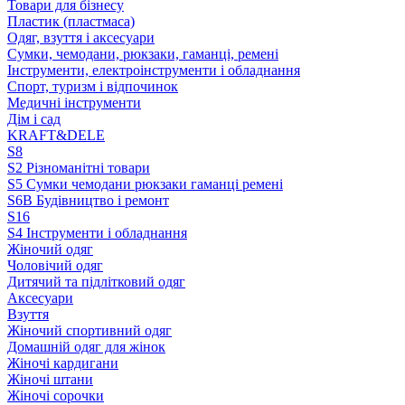
Товари для бізнесу
Пластик (пластмаса)
Одяг, взуття і аксесуари
Сумки, чемодани, рюкзаки, гаманці, ремені
Інструменти, електроінструменти і обладнання
Спорт, туризм і відпочинок
Медичні інструменти
Дім і сад
KRAFT&DELE
S8
S2 Різноманітні товари
S5 Сумки чемодани рюкзаки гаманці ремені
S6B Будівництво і ремонт
S16
S4 Інструменти і обладнання
Жіночий одяг
Чоловічий одяг
Дитячий та підлітковий одяг
Аксесуари
Взуття
Жіночий спортивний одяг
Домашній одяг для жінок
Жіночі кардигани
Жіночі штани
Жіночі сорочки