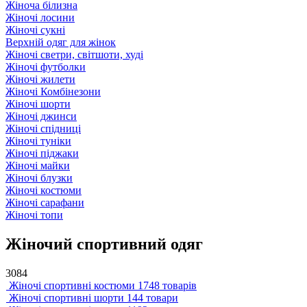
Жіноча білизна
Жіночі лосини
Жіночі сукні
Верхній одяг для жінок
Жіночі светри, світшоти, худі
Жіночі футболки
Жіночі жилети
Жіночі Комбінезони
Жіночі шорти
Жіночі джинси
Жіночі спідниці
Жіночі туніки
Жіночі піджаки
Жіночі майки
Жіночі блузки
Жіночі костюми
Жіночі сарафани
Жіночі топи
Жіночий спортивний одяг
3084
Жіночі спортивні костюми
1748 товарів
Жіночі спортивні шорти
144 товари