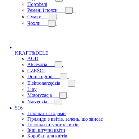
Портфелі
Ремені і пояси
Сумки
Чохли
KRAFT&DELE
AGD
Akcesoria
CZĘŚCI
Dom i ogród
Elektronarzędzia
Liny
Motoryzacja
Narzędzia
S16
Гілочки з ягодами
Гірлянди з квітів, зелень, що звисає
Головки штучних квітів
Інші штучні квіти
Коробки для квітів