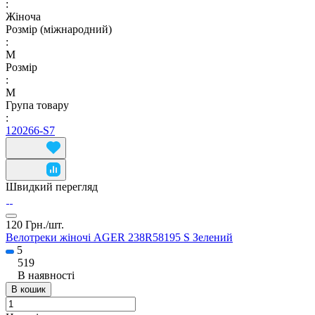
:
Жіноча
Розмір (міжнародний)
:
M
Розмір
:
M
Група товару
:
120266-S7
Швидкий перегляд
120 Грн./
шт.
Велотреки жіночі AGER 238R58195 S Зелений
5
519
В наявності
В кошик