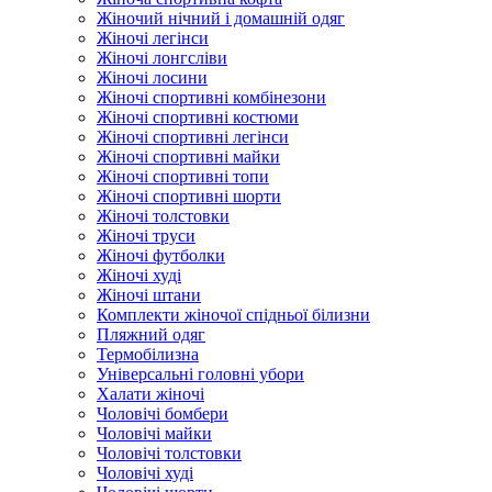
Жіночий нічний і домашній одяг
Жіночі легінси
Жіночі лонгсліви
Жіночі лосини
Жіночі спортивні комбінезони
Жіночі спортивні костюми
Жіночі спортивні легінси
Жіночі спортивні майки
Жіночі спортивні топи
Жіночі спортивні шорти
Жіночі толстовки
Жіночі труси
Жіночі футболки
Жіночі худі
Жіночі штани
Комплекти жіночої спідньої білизни
Пляжний одяг
Термобілизна
Універсальні головні убори
Халати жіночі
Чоловічі бомбери
Чоловічі майки
Чоловічі толстовки
Чоловічі худі