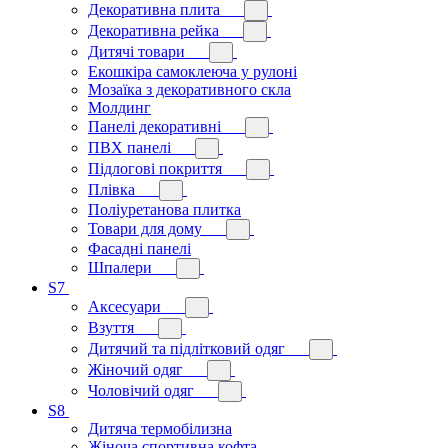
Декоративна плита
Декоративна рейка
Дитячі товари
Екошкіра самоклеюча у рулоні
Мозаїка з декоративного скла
Молдинг
Панелі декоративні
ПВХ панелі
Підлогові покриття
Плівка
Поліуретанова плитка
Товари для дому
Фасадні панелі
Шпалери
S7
Аксесуари
Взуття
Дитячий та підлітковий одяг
Жіночий одяг
Чоловічий одяг
S8
Дитяча термобілизна
Жіноча спортивна кофта