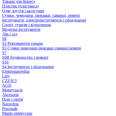
Товари для бізнесу
Пластик (пластмаса)
Одяг, взуття і аксесуари
Сумки, чемодани, рюкзаки, гаманці, ремені
Інструменти, електроінструменти і обладнання
Спорт, туризм і відпочинок
Медичні інструменти
Дім і сад
S8
S2 Різноманітні товари
S5 Сумки чемодани рюкзаки гаманці ремені
S7
S6B Будівництво і ремонт
S16
S4 Інструменти і обладнання
Elektronarzędzia
Liny
CZĘŚCI
AGD
Motoryzacja
Akcesoria
Dom i ogród
Narzędzia
Pozostałe
Pilarki elektryczne