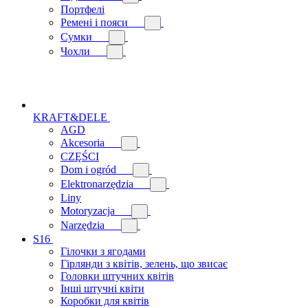
Портфелі
Ремені і пояси
Сумки
Чохли
KRAFT&DELE
AGD
Akcesoria
CZĘŚCI
Dom i ogród
Elektronarzędzia
Liny
Motoryzacja
Narzędzia
S16
Гілочки з ягодами
Гірлянди з квітів, зелень, що звисає
Головки штучних квітів
Інші штучні квіти
Коробки для квітів