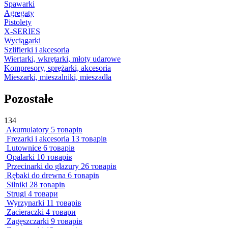
Spawarki
Agregaty
Pistolety
X-SERIES
Wyciągarki
Szlifierki i akcesoria
Wiertarki, wkrętarki, młoty udarowe
Kompresory, sprężarki, akcesoria
Mieszarki, mieszalniki, mieszadła
Pozostałe
134
Akumulatory
5 товарів
Frezarki i akcesoria
13 товарів
Lutownice
6 товарів
Opalarki
10 товарів
Przecinarki do glazury
26 товарів
Rębaki do drewna
6 товарів
Silniki
28 товарів
Strugi
4 товари
Wyrzynarki
11 товарів
Zacieraczki
4 товари
Zagęszczarki
9 товарів