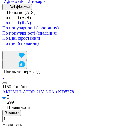
Zgrzewarki
12 товарів
Всі фільтри
По назві (А-Я)
По назві (А-Я)
По назві (Я-А)
По популярності (зростання)
По популярності (спадання)
По ціні (зростання)
По ціні (спадання)
Швидкий перегляд
1150 Грн./
шт.
AKUMULATOR 21V 3.0Ah KD5378
5
299
В наявності
В кошик
Наявність