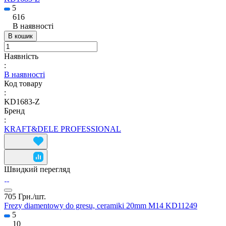
5
616
В наявності
В кошик
Наявність
:
В наявності
Код товару
:
KD1683-Z
Бренд
:
KRAFT&DELE PROFESSIONAL
Швидкий перегляд
705 Грн./
шт.
Frezy diamentowy do gresu, ceramiki 20mm M14 KD11249
5
10