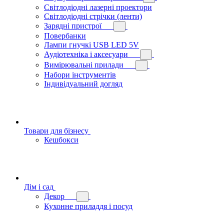
Світлодіодні лазерні проектори
Світлодіодні стрічки (ленти)
Зарядні пристрої
Повербанки
Лампи гнучкі USB LED 5V
Аудіотехніка і аксесуари
Вимірювальні прилади
Набори інструментів
Індивідуальний догляд
Товари для бізнесу
Кешбокси
Дім і сад
Декор
Кухонне приладдя і посуд