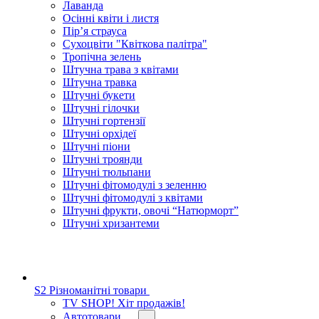
Лаванда
Осінні квіти і листя
Пір’я страуса
Сухоцвіти "Квіткова палітра"
Тропічна зелень
Штучна трава з квітами
Штучна травка
Штучні букети
Штучні гілочки
Штучні гортензії
Штучні орхідеї
Штучні піони
Штучні троянди
Штучні тюльпани
Штучні фітомодулі з зеленню
Штучні фітомодулі з квітами
Штучні фрукти, овочі “Натюрморт”
Штучні хризантеми
S2 Різноманітні товари
TV SHOP! Хіт продажів!
Автотовари