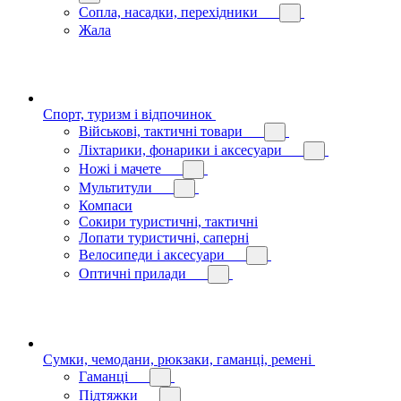
Сопла, насадки, перехідники
Жала
Спорт, туризм і відпочинок
Військові, тактичні товари
Ліхтарики, фонарики і аксесуари
Ножі і мачете
Мультитули
Компаси
Сокири туристичні, тактичні
Лопати туристичні, саперні
Велосипеди і аксесуари
Оптичні прилади
Сумки, чемодани, рюкзаки, гаманці, ремені
Гаманці
Підтяжки