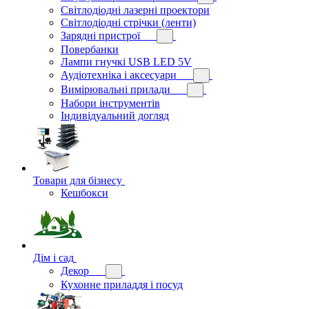
Світлодіодні лазерні проектори
Світлодіодні стрічки (ленти)
Зарядні пристрої
Повербанки
Лампи гнучкі USB LED 5V
Аудіотехніка і аксесуари
Вимірювальні прилади
Набори інструментів
Індивідуальний догляд
Товари для бізнесу
Кешбокси
Дім і сад
Декор
Кухонне приладдя і посуд