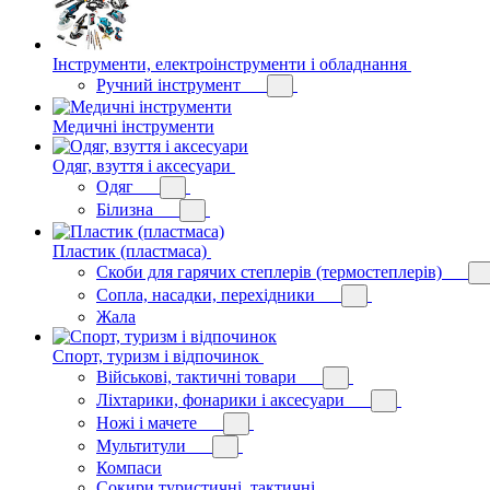
Інструменти, електроінструменти і обладнання
Ручний інструмент
Медичні інструменти
Одяг, взуття і аксесуари
Одяг
Білизна
Пластик (пластмаса)
Скоби для гарячих степлерів (термостеплерів)
Сопла, насадки, перехідники
Жала
Спорт, туризм і відпочинок
Військові, тактичні товари
Ліхтарики, фонарики і аксесуари
Ножі і мачете
Мультитули
Компаси
Сокири туристичні, тактичні