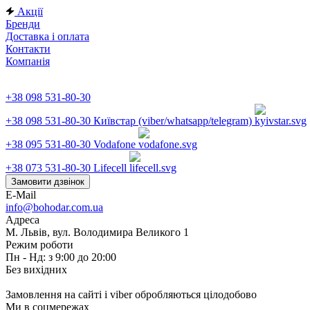
Акції
Бренди
Доставка і оплата
Контакти
Компанія
+38 098 531-80-30
+38 098 531-80-30
Київстар (viber/whatsapp/telegram)
+38 095 531-80-30
Vodafone
+38 073 531-80-30
Lifecell
Замовити дзвінок
E-Mail
info@bohodar.com.ua
Адреса
М. Львів, вул. Володимира Великого 1
Режим роботи
Пн - Нд: з 9:00 до 20:00
Без вихідних
Замовлення на сайті і viber обробляються цілодобово
Ми в соцмережах