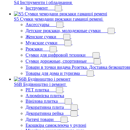
S4 Інструменти і обладнання
Інструмент
S5 Сумки чемодани рюкзаки гаманці ремені
Аксессуары
Детские рюкзаки, молодежные сумки
Женские сумки
Мужские сумки
Рюкзаки
Сумки для цифровой техники
Сумки дорожные, спортивные
Товари в точки видача Розетка. Доставка безкоштов
Товары для дома и туризма
S6B Будівництво і ремонт
PЕT плитка
Алюмінієва плитка
Вінілова плитка
Декоративна плита
Декоративна рейка
Дитячі товари
Екошкіра самоклеюча у рулоні