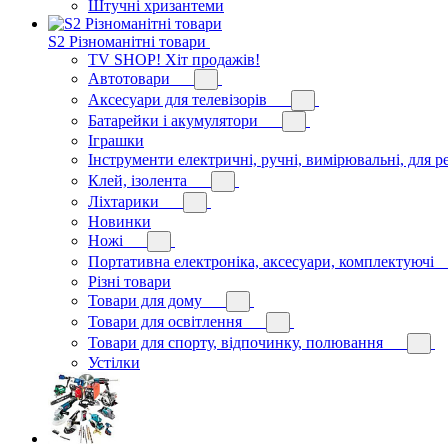
Штучні хризантеми
S2 Різноманітні товари
TV SHOP! Хіт продажів!
Автотовари
Аксесуари для телевізорів
Батарейки і акумулятори
Іграшки
Інструменти електричні, ручні, вимірювальні, для р
Клей, ізолента
Ліхтарики
Новинки
Ножі
Портативна електроніка, аксесуари, комплектуючі
Різні товари
Товари для дому
Товари для освітлення
Товари для спорту, відпочинку, полювання
Устілки