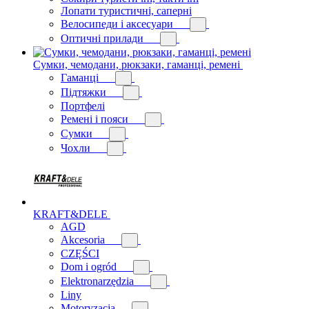
Лопати туристичні, саперні
Велосипеди і аксесуари
Оптичні прилади
Сумки, чемодани, рюкзаки, гаманці, ремені
Гаманці
Підтяжки
Портфелі
Ремені і пояси
Сумки
Чохли
KRAFT&DELE
AGD
Akcesoria
CZĘŚCI
Dom i ogród
Elektronarzędzia
Liny
Motoryzacja