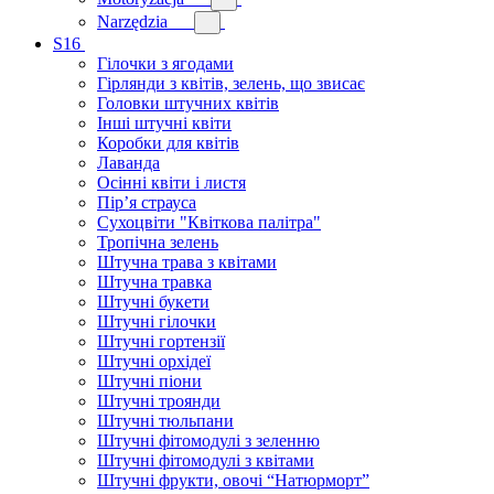
Narzędzia
S16
Гілочки з ягодами
Гірлянди з квітів, зелень, що звисає
Головки штучних квітів
Інші штучні квіти
Коробки для квітів
Лаванда
Осінні квіти і листя
Пір’я страуса
Сухоцвіти "Квіткова палітра"
Тропічна зелень
Штучна трава з квітами
Штучна травка
Штучні букети
Штучні гілочки
Штучні гортензії
Штучні орхідеї
Штучні піони
Штучні троянди
Штучні тюльпани
Штучні фітомодулі з зеленню
Штучні фітомодулі з квітами
Штучні фрукти, овочі “Натюрморт”