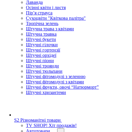
Лаванда
Осінні квіти і листя
Пір’я страуса
Сухоцвіти "Квіткова палітра"
Тропічна зелень
Штучна трава з квітами
Штучна травка
Штучні букети
Штучні гілочки
Штучні гортензії
Штучні орхідеї
Штучні піони
Штучні троянди
Штучні тюльпани
Штучні фітомодулі з зеленню
Штучні фітомодулі з квітами
Штучні фрукти, овочі “Натюрморт”
Штучні хризантеми
S2 Різноманітні товари
TV SHOP! Хіт продажів!
Автотовари