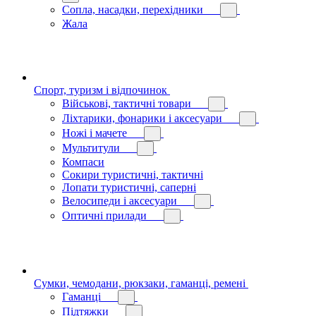
Сопла, насадки, перехідники
Жала
Спорт, туризм і відпочинок
Військові, тактичні товари
Ліхтарики, фонарики і аксесуари
Ножі і мачете
Мультитули
Компаси
Сокири туристичні, тактичні
Лопати туристичні, саперні
Велосипеди і аксесуари
Оптичні прилади
Сумки, чемодани, рюкзаки, гаманці, ремені
Гаманці
Підтяжки