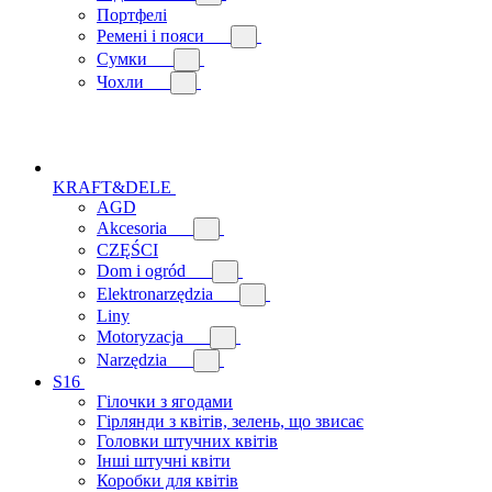
Портфелі
Ремені і пояси
Сумки
Чохли
KRAFT&DELE
AGD
Akcesoria
CZĘŚCI
Dom i ogród
Elektronarzędzia
Liny
Motoryzacja
Narzędzia
S16
Гілочки з ягодами
Гірлянди з квітів, зелень, що звисає
Головки штучних квітів
Інші штучні квіти
Коробки для квітів