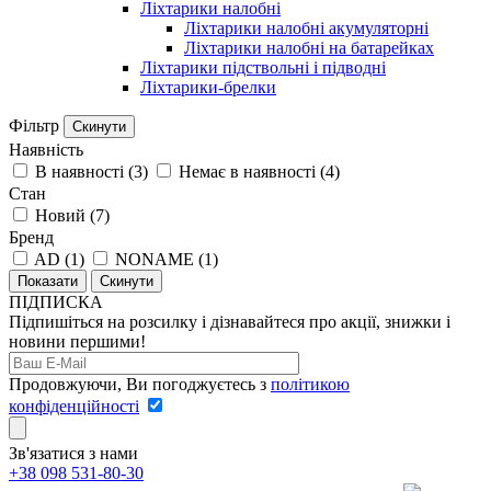
Ліхтарики налобні
Ліхтарики налобні акумуляторні
Ліхтарики налобні на батарейках
Ліхтарики підствольні і підводні
Ліхтарики-брелки
Фільтр
Скинути
Наявність
В наявності
(
3
)
Немає в наявності
(
4
)
Стан
Новий
(
7
)
Бренд
AD
(
1
)
NONAME
(
1
)
Скинути
ПІДПИСКА
Підпишіться на розсилку і дізнавайтеся про акції, знижки і
новини першими!
Продовжуючи, Ви погоджуєтесь з
політикою
конфіденційності
Зв'язатися з нами
+38 098 531-80-30