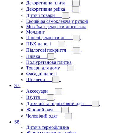
Декоративна плита
Декоративна рейка
Дитячі товари
Екошкіра самоклеюча у рулоні
Мозаїка з декоративного скла
Молдинг
Панелі декоративні
ПВХ панелі
Підлогові покриття
Плівка
Поліуретанова плитка
Товари для дому
Фасадні панелі
Шпалери
S7
Аксесуари
Взуття
Дитячий та підлітковий одяг
Жіночий одяг
Чоловічий одяг
S8
Дитяча термобілизна
Жіноча спортивна кофта