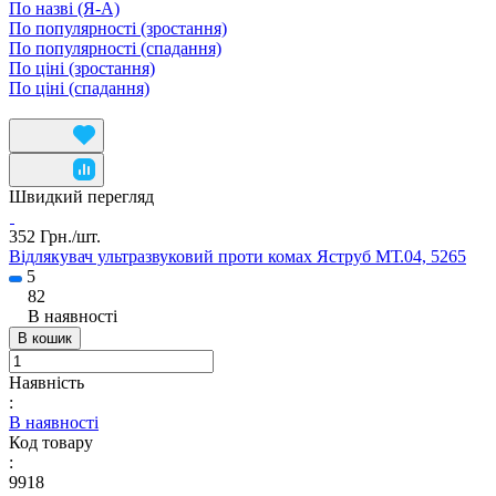
По назві (Я-А)
По популярності (зростання)
По популярності (спадання)
По ціні (зростання)
По ціні (спадання)
Швидкий перегляд
352 Грн./
шт.
Відлякувач ультразвуковий проти комах Яструб МТ.04, 5265
5
82
В наявності
В кошик
Наявність
:
В наявності
Код товару
:
9918