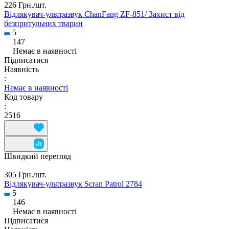
226 Грн./
шт.
Відлякувач-ультразвук ChanFang ZF-851/ Захист від
безпритульних тварин
5
147
Немає в наявності
Підписатися
Наявність
:
Немає в наявності
Код товару
:
2516
Швидкий перегляд
305 Грн./
шт.
Відлякувач-ультразвук Scran Patrol 2784
5
146
Немає в наявності
Підписатися