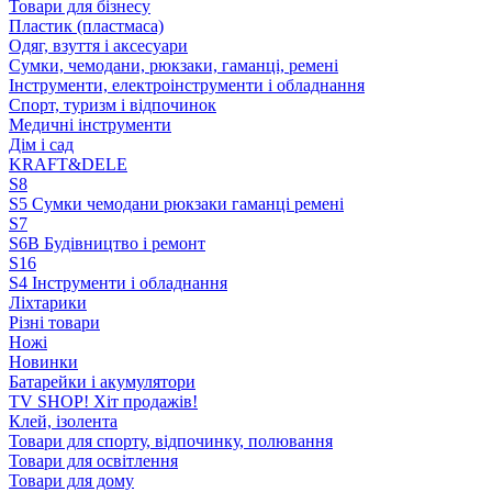
Товари для бізнесу
Пластик (пластмаса)
Одяг, взуття і аксесуари
Сумки, чемодани, рюкзаки, гаманці, ремені
Інструменти, електроінструменти і обладнання
Спорт, туризм і відпочинок
Медичні інструменти
Дім і сад
KRAFT&DELE
S8
S5 Сумки чемодани рюкзаки гаманці ремені
S7
S6B Будівництво і ремонт
S16
S4 Інструменти і обладнання
Ліхтарики
Різні товари
Ножі
Новинки
Батарейки і акумулятори
TV SHOP! Хіт продажів!
Клей, ізолента
Товари для спорту, відпочинку, полювання
Товари для освітлення
Товари для дому