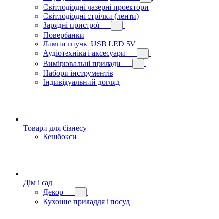
Світлодіодні лазерні проектори
Світлодіодні стрічки (ленти)
Зарядні пристрої
Повербанки
Лампи гнучкі USB LED 5V
Аудіотехніка і аксесуари
Вимірювальні прилади
Набори інструментів
Індивідуальний догляд
Товари для бізнесу
Кешбокси
Дім і сад
Декор
Кухонне приладдя і посуд