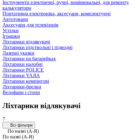
Інструменти електричні, ручні, вимірювальні, для ремонту,
калькулятори
Портативна електроніка, аксесуари, комплектуючі
Автотовари
Аксесуари для телевізорів
Устілки
Іграшки
Ліхтарики відлякувачі
Ліхтарики підствольні і підводні
Лазерні указки
Ліхтарики на батарейках
Ліхтарики налобні
Ліхтарики POLICE
Ліхтарики YAJIA
Ліхтарики кемпінгові
Ліхтарики-брелки
Велофари і стопи
Ліхтарики відлякувачі
7
Всі фільтри
По назві (А-Я)
По назві (А-Я)