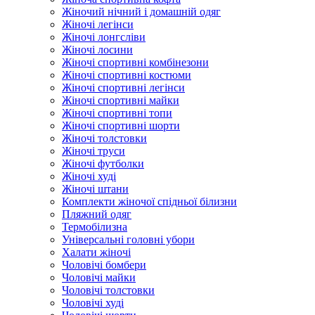
Жіночий нічний і домашній одяг
Жіночі легінси
Жіночі лонгсліви
Жіночі лосини
Жіночі спортивні комбінезони
Жіночі спортивні костюми
Жіночі спортивні легінси
Жіночі спортивні майки
Жіночі спортивні топи
Жіночі спортивні шорти
Жіночі толстовки
Жіночі труси
Жіночі футболки
Жіночі худі
Жіночі штани
Комплекти жіночої спідньої білизни
Пляжний одяг
Термобілизна
Універсальні головні убори
Халати жіночі
Чоловічі бомбери
Чоловічі майки
Чоловічі толстовки
Чоловічі худі