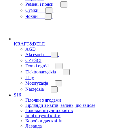
Ремені і пояси
Сумки
Чохли
KRAFT&DELE
AGD
Akcesoria
CZĘŚCI
Dom i ogród
Elektronarzędzia
Liny
Motoryzacja
Narzędzia
S16
Гілочки з ягодами
Гірлянди з квітів, зелень, що звисає
Головки штучних квітів
Інші штучні квіти
Коробки для квітів
Лаванда