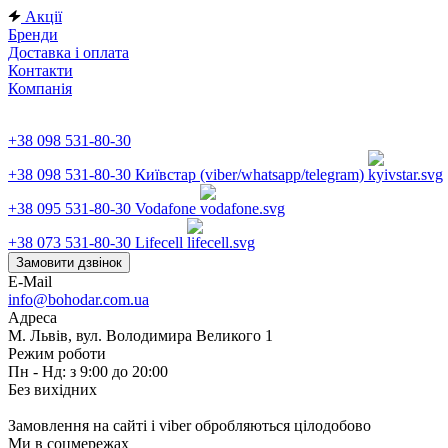
Акції
Бренди
Доставка і оплата
Контакти
Компанія
+38 098 531-80-30
+38 098 531-80-30
Київстар (viber/whatsapp/telegram)
+38 095 531-80-30
Vodafone
+38 073 531-80-30
Lifecell
Замовити дзвінок
E-Mail
info@bohodar.com.ua
Адреса
М. Львів, вул. Володимира Великого 1
Режим роботи
Пн - Нд: з 9:00 до 20:00
Без вихідних
Замовлення на сайті і viber обробляються цілодобово
Ми в соцмережах