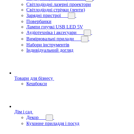
Світлодіодні лазерні проектори
Світлодіодні стрічки (ленти)
Зарядні пристрої
Повербанки
Лампи гнучкі USB LED 5V
Аудіотехніка і аксесуари
Вимірювальні прилади
Набори інструментів
Індивідуальний догляд
Товари для бізнесу
Кешбокси
Дім і сад
Декор
Кухонне приладдя і посуд