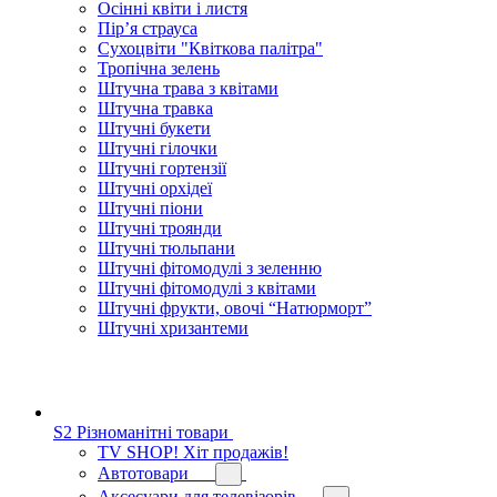
Осінні квіти і листя
Пір’я страуса
Сухоцвіти "Квіткова палітра"
Тропічна зелень
Штучна трава з квітами
Штучна травка
Штучні букети
Штучні гілочки
Штучні гортензії
Штучні орхідеї
Штучні піони
Штучні троянди
Штучні тюльпани
Штучні фітомодулі з зеленню
Штучні фітомодулі з квітами
Штучні фрукти, овочі “Натюрморт”
Штучні хризантеми
S2 Різноманітні товари
TV SHOP! Хіт продажів!
Автотовари
Аксесуари для телевізорів