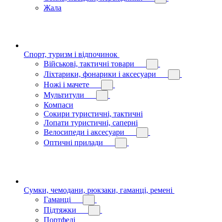
Жала
Спорт, туризм і відпочинок
Військові, тактичні товари
Ліхтарики, фонарики і аксесуари
Ножі і мачете
Мультитули
Компаси
Сокири туристичні, тактичні
Лопати туристичні, саперні
Велосипеди і аксесуари
Оптичні прилади
Сумки, чемодани, рюкзаки, гаманці, ремені
Гаманці
Підтяжки
Портфелі