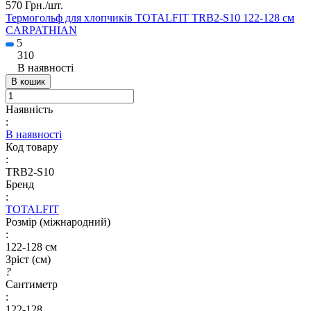
570 Грн./
шт.
Термогольф для хлопчиків TOTALFIT TRB2-S10 122-128 см
CARPATHIAN
5
310
В наявності
В кошик
Наявність
:
В наявності
Код товару
:
TRB2-S10
Бренд
:
TOTALFIT
Розмір (міжнародний)
:
122-128 см
Зріст (см)
?
Сантиметр
:
122-128