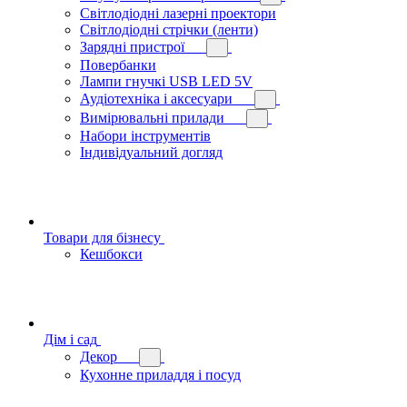
Світлодіодні лазерні проектори
Світлодіодні стрічки (ленти)
Зарядні пристрої
Повербанки
Лампи гнучкі USB LED 5V
Аудіотехніка і аксесуари
Вимірювальні прилади
Набори інструментів
Індивідуальний догляд
Товари для бізнесу
Кешбокси
Дім і сад
Декор
Кухонне приладдя і посуд