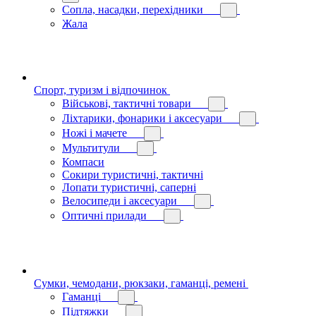
Сопла, насадки, перехідники
Жала
Спорт, туризм і відпочинок
Військові, тактичні товари
Ліхтарики, фонарики і аксесуари
Ножі і мачете
Мультитули
Компаси
Сокири туристичні, тактичні
Лопати туристичні, саперні
Велосипеди і аксесуари
Оптичні прилади
Сумки, чемодани, рюкзаки, гаманці, ремені
Гаманці
Підтяжки