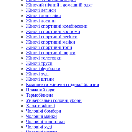
Жіночий нічний і домашній одяг
Жіночі легінси
Жіночі лонгсліви
Жіночі лосини
Жіночі спортивні комбінезони
Жіночі спортивні костюми
Жіночі спортивні легінси
Жіночі спортивні майки
Жіночі спортивні топи
Жіночі спортивні шорти
Жіночі толстовки
Жіночі труси
Жіночі футболки
Жіночі худі
Жіночі штани
Комплекти жіночої спідньої білизни
Пляжний одяг
Термобілизна
Універсальні головні убори
Халати жіночі
Чоловічі бомбери
Чоловічі майки
Чоловічі толстовки
Чоловічі худі