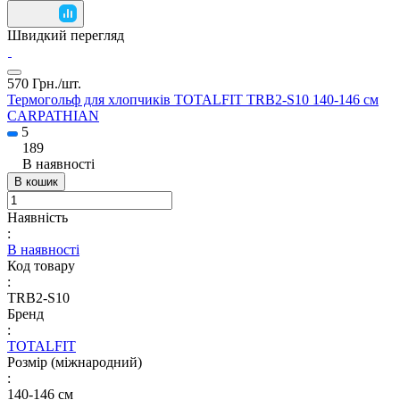
Швидкий перегляд
570 Грн./
шт.
Термогольф для хлопчиків TOTALFIT TRB2-S10 140-146 см
CARPATHIAN
5
189
В наявності
В кошик
Наявність
:
В наявності
Код товару
:
TRB2-S10
Бренд
:
TOTALFIT
Розмір (міжнародний)
:
140-146 см