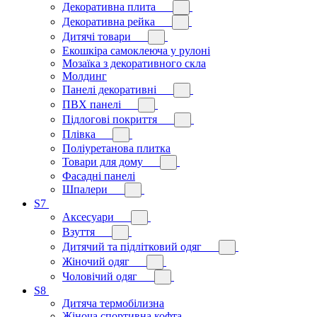
Декоративна плита
Декоративна рейка
Дитячі товари
Екошкіра самоклеюча у рулоні
Мозаїка з декоративного скла
Молдинг
Панелі декоративні
ПВХ панелі
Підлогові покриття
Плівка
Поліуретанова плитка
Товари для дому
Фасадні панелі
Шпалери
S7
Аксесуари
Взуття
Дитячий та підлітковий одяг
Жіночий одяг
Чоловічий одяг
S8
Дитяча термобілизна
Жіноча спортивна кофта