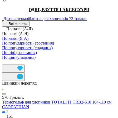
72
ОДЯГ, ВЗУТТЯ І АКСЕСУАРИ
Дитяча термобілизна для хлопчиків
72 товари
Всі фільтри
По назві (А-Я)
По назві (А-Я)
По назві (Я-А)
По популярності (зростання)
По популярності (спадання)
По ціні (зростання)
По ціні (спадання)
Швидкий перегляд
570 Грн./
шт.
Термогольф для хлопчиків TOTALFIT TRB2-S10 104-110 см
CARPATHIAN
5
151