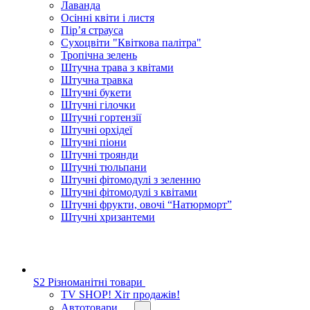
Лаванда
Осінні квіти і листя
Пір’я страуса
Сухоцвіти "Квіткова палітра"
Тропічна зелень
Штучна трава з квітами
Штучна травка
Штучні букети
Штучні гілочки
Штучні гортензії
Штучні орхідеї
Штучні піони
Штучні троянди
Штучні тюльпани
Штучні фітомодулі з зеленню
Штучні фітомодулі з квітами
Штучні фрукти, овочі “Натюрморт”
Штучні хризантеми
S2 Різноманітні товари
TV SHOP! Хіт продажів!
Автотовари