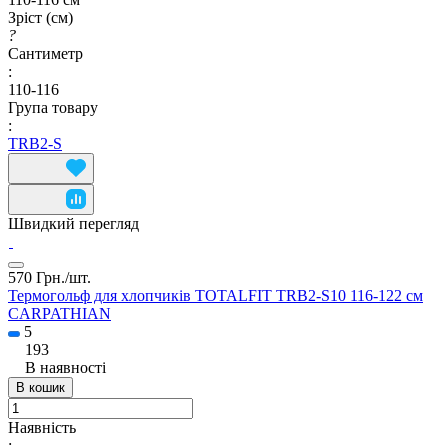
Зріст (см)
?
Сантиметр
:
110-116
Група товару
:
TRB2-S
Швидкий перегляд
570 Грн./
шт.
Термогольф для хлопчиків TOTALFIT TRB2-S10 116-122 см
CARPATHIAN
5
193
В наявності
В кошик
Наявність
: