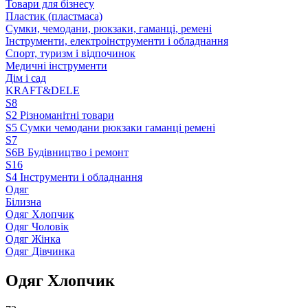
Товари для бізнесу
Пластик (пластмаса)
Сумки, чемодани, рюкзаки, гаманці, ремені
Інструменти, електроінструменти і обладнання
Спорт, туризм і відпочинок
Медичні інструменти
Дім і сад
KRAFT&DELE
S8
S2 Різноманітні товари
S5 Сумки чемодани рюкзаки гаманці ремені
S7
S6B Будівництво і ремонт
S16
S4 Інструменти і обладнання
Одяг
Білизна
Одяг Хлопчик
Одяг Чоловік
Одяг Жінка
Одяг Дівчинка
Одяг Хлопчик