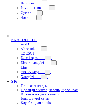
Портфелі
Ремені і пояси
Сумки
Чохли
KRAFT&DELE
AGD
Akcesoria
CZĘŚCI
Dom i ogród
Elektronarzędzia
Liny
Motoryzacja
Narzędzia
S16
Гілочки з ягодами
Гірлянди з квітів, зелень, що звисає
Головки штучних квітів
Інші штучні квіти
Коробки для квітів