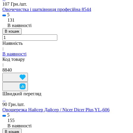
107 Грн./
шт.
Овочечистка і шатківниця професійна 8544
5
131
В наявності
В кошик
Наявність
:
В наявності
Код товару
:
8840
Швидкий перегляд
90 Грн./
шт.
Овощерезка Найсер Дайсер / Nicer Dicer Plus YL-606
5
155
В наявності
В кошик