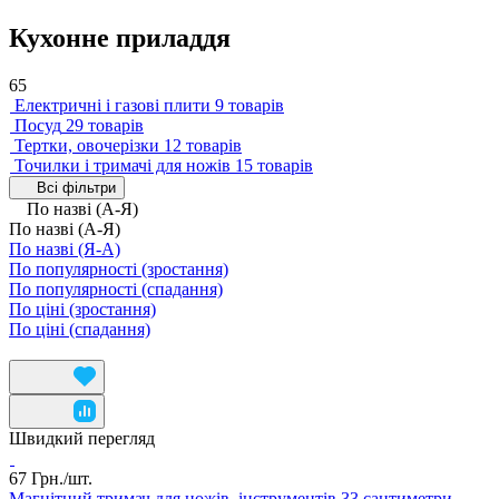
Кухонне приладдя
65
Електричні і газові плити
9 товарів
Посуд
29 товарів
Тертки, овочерізки
12 товарів
Точилки і тримачі для ножів
15 товарів
Всі фільтри
По назві (А-Я)
По назві (А-Я)
По назві (Я-А)
По популярності (зростання)
По популярності (спадання)
По ціні (зростання)
По ціні (спадання)
Швидкий перегляд
67 Грн./
шт.
Магнітний тримач для ножів, інструментів 33 сантиметри