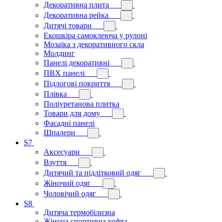
Декоративна плита
Декоративна рейка
Дитячі товари
Екошкіра самоклеюча у рулоні
Мозаїка з декоративного скла
Молдинг
Панелі декоративні
ПВХ панелі
Підлогові покриття
Плівка
Поліуретанова плитка
Товари для дому
Фасадні панелі
Шпалери
S7
Аксесуари
Взуття
Дитячий та підлітковий одяг
Жіночий одяг
Чоловічий одяг
S8
Дитяча термобілизна
Жіноча спортивна кофта