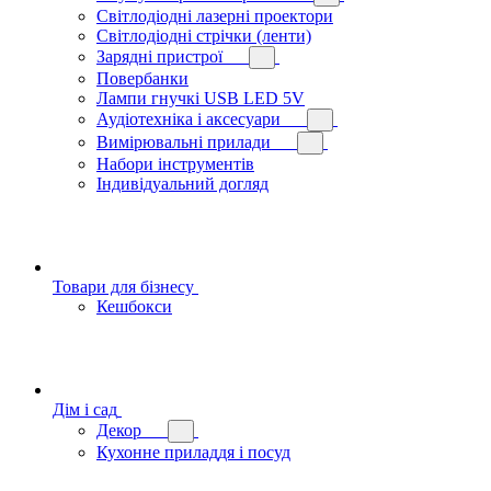
Світлодіодні лазерні проектори
Світлодіодні стрічки (ленти)
Зарядні пристрої
Повербанки
Лампи гнучкі USB LED 5V
Аудіотехніка і аксесуари
Вимірювальні прилади
Набори інструментів
Індивідуальний догляд
Товари для бізнесу
Кешбокси
Дім і сад
Декор
Кухонне приладдя і посуд