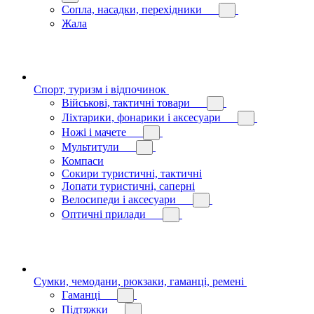
Сопла, насадки, перехідники
Жала
Спорт, туризм і відпочинок
Військові, тактичні товари
Ліхтарики, фонарики і аксесуари
Ножі і мачете
Мультитули
Компаси
Сокири туристичні, тактичні
Лопати туристичні, саперні
Велосипеди і аксесуари
Оптичні прилади
Сумки, чемодани, рюкзаки, гаманці, ремені
Гаманці
Підтяжки