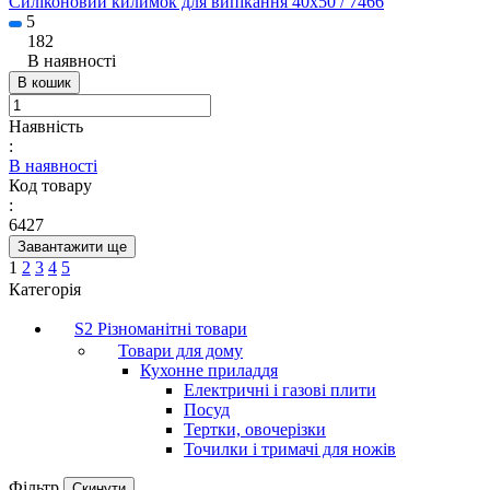
Силіконовий килимок для випікання 40x50 / 7466
5
182
В наявності
В кошик
Наявність
:
В наявності
Код товару
:
6427
Завантажити ще
1
2
3
4
5
Категорія
S2 Різноманітні товари
Товари для дому
Кухонне приладдя
Електричні і газові плити
Посуд
Тертки, овочерізки
Точилки і тримачі для ножів
Фільтр
Скинути