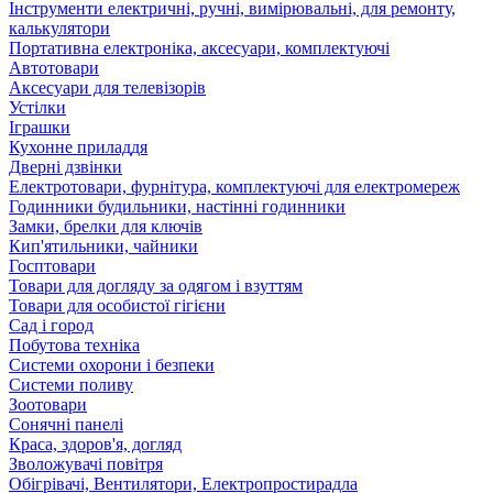
Інструменти електричні, ручні, вимірювальні, для ремонту,
калькулятори
Портативна електроніка, аксесуари, комплектуючі
Автотовари
Аксесуари для телевізорів
Устілки
Іграшки
Кухонне приладдя
Дверні дзвінки
Електротовари, фурнітура, комплектуючі для електромереж
Годинники будильники, настінні годинники
Замки, брелки для ключів
Кип'ятильники, чайники
Госптовари
Товари для догляду за одягом і взуттям
Товари для особистої гігієни
Сад і город
Побутова техніка
Системи охорони і безпеки
Системи поливу
Зоотовари
Сонячні панелі
Краса, здоров'я, догляд
Зволожувачі повітря
Обігрівачі, Вентилятори, Електропростирадла