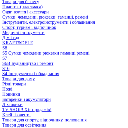
Товари для бізнесу
Пластик (пластмаса)
Одяг, взуття і аксесуари
Сумки, чемодани, рюкзаки, гаманці, ремені
Інструменти, електроінструменти і обладнання
Спорт, туризм і відпочинок
Медичні інструменти
Дім і сад
KRAFT&DELE
S8
S5 Сумки чемодани рюкзаки гаманці ремені
S7
S6B Будівництво і ремонт
S16
S4 Інструменти і обладнання
Товари для дому
Різні товари
Ножі
Новинки
Батарейки і акумулятори
Ліхтарики
TV SHOP! Хіт продажів!
Клей, ізолента
Товари для спорту, відпочинку, полювання
Товари для освітлення