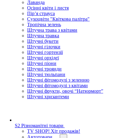
Лаванда
Осінні квіти і листя
Пір’я страуса
Сухоцвіти "Квіткова палітра"
Тропічна зелень
Штучна трава з квітами
Штучна травка
Штучні букети
Штучні гілочки
Штучні гортензії
Штучні орхідеї
Штучні піони
Штучні троянди
Штучні тюльпани
Штучні фітомодулі з зеленню
Штучні фітомодулі з квітами
Штучні фрукти, овочі “Натюрморт”
Штучні хризантеми
S2 Різноманітні товари
TV SHOP! Хіт продажів!
Автотовари