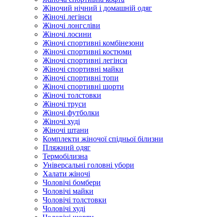
Жіночий нічний і домашній одяг
Жіночі легінси
Жіночі лонгсліви
Жіночі лосини
Жіночі спортивні комбінезони
Жіночі спортивні костюми
Жіночі спортивні легінси
Жіночі спортивні майки
Жіночі спортивні топи
Жіночі спортивні шорти
Жіночі толстовки
Жіночі труси
Жіночі футболки
Жіночі худі
Жіночі штани
Комплекти жіночої спідньої білизни
Пляжний одяг
Термобілизна
Універсальні головні убори
Халати жіночі
Чоловічі бомбери
Чоловічі майки
Чоловічі толстовки
Чоловічі худі