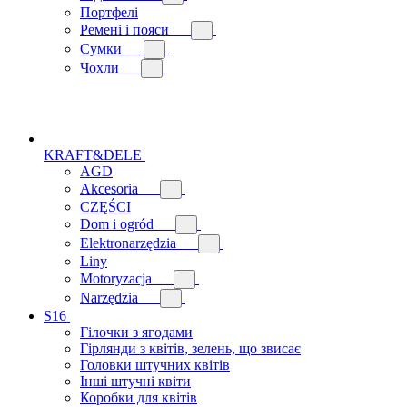
Портфелі
Ремені і пояси
Сумки
Чохли
KRAFT&DELE
AGD
Akcesoria
CZĘŚCI
Dom i ogród
Elektronarzędzia
Liny
Motoryzacja
Narzędzia
S16
Гілочки з ягодами
Гірлянди з квітів, зелень, що звисає
Головки штучних квітів
Інші штучні квіти
Коробки для квітів