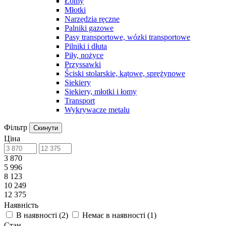
Łomy
Młotki
Narzędzia ręczne
Palniki gazowe
Pasy transportowe, wózki transportowe
Pilniki i dłuta
Piły, nożyce
Przyssawki
Ściski stolarskie, kątowe, sprężynowe
Siekiery
Siekiery, młotki i łomy
Transport
Wykrywacze metalu
Фільтр
Скинути
Ціна
3 870
5 996
8 123
10 249
12 375
Наявність
В наявності
(
2
)
Немає в наявності
(
1
)
Стан