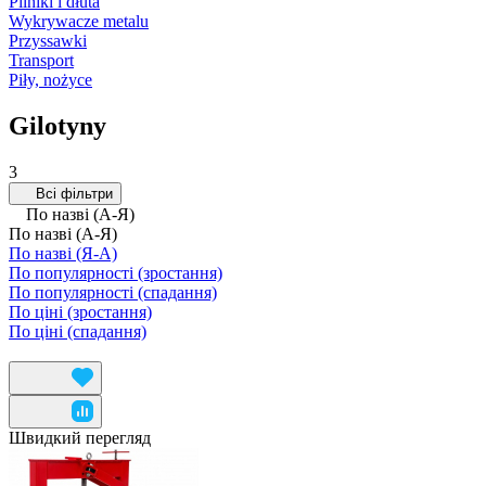
Pilniki i dłuta
Wykrywacze metalu
Przyssawki
Transport
Piły, nożyce
Gilotyny
3
Всі фільтри
По назві (А-Я)
По назві (А-Я)
По назві (Я-А)
По популярності (зростання)
По популярності (спадання)
По ціні (зростання)
По ціні (спадання)
Швидкий перегляд