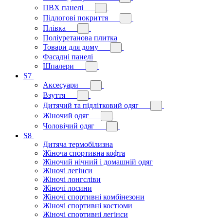
ПВХ панелі
Підлогові покриття
Плівка
Поліуретанова плитка
Товари для дому
Фасадні панелі
Шпалери
S7
Аксесуари
Взуття
Дитячий та підлітковий одяг
Жіночий одяг
Чоловічий одяг
S8
Дитяча термобілизна
Жіноча спортивна кофта
Жіночий нічний і домашній одяг
Жіночі легінси
Жіночі лонгсліви
Жіночі лосини
Жіночі спортивні комбінезони
Жіночі спортивні костюми
Жіночі спортивні легінси