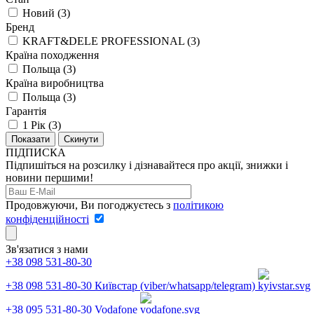
Новий
(
3
)
Бренд
KRAFT&DELE PROFESSIONAL
(
3
)
Країна походження
Польща
(
3
)
Країна виробництва
Польща
(
3
)
Гарантія
1 Рік
(
3
)
Скинути
ПІДПИСКА
Підпишіться на розсилку і дізнавайтеся про акції, знижки і
новини першими!
Продовжуючи, Ви погоджуєтесь з
політикою
конфіденційності
Зв'язатися з нами
+38 098 531-80-30
+38 098 531-80-30
Київстар (viber/whatsapp/telegram)
+38 095 531-80-30
Vodafone