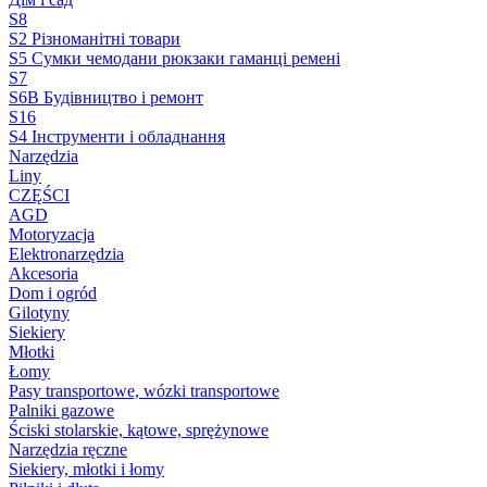
S8
S2 Різноманітні товари
S5 Сумки чемодани рюкзаки гаманці ремені
S7
S6B Будівництво і ремонт
S16
S4 Інструменти і обладнання
Narzędzia
Liny
CZĘŚCI
AGD
Motoryzacja
Elektronarzędzia
Akcesoria
Dom i ogród
Gilotyny
Siekiery
Młotki
Łomy
Pasy transportowe, wózki transportowe
Palniki gazowe
Ściski stolarskie, kątowe, sprężynowe
Narzędzia ręczne
Siekiery, młotki i łomy