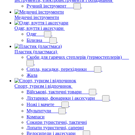
Інструменти, електроінструменти і обладнання
Ручний інструмент
Медичні інструменти
Одяг, взуття і аксесуари
Одяг
Білизна
Пластик (пластмаса)
Скоби для гарячих степлерів (термостеплерів)
Сопла, насадки, перехідники
Жала
Спорт, туризм і відпочинок
Військові, тактичні товари
Ліхтарики, фонарики і аксесуари
Ножі і мачете
Мультитули
Компаси
Сокири туристичні, тактичні
Лопати туристичні, саперні
Велосипеди і аксесуари