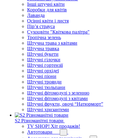
Інші штучні квіти
Коробки для квітів
Лаванда
Осінні квіти і листя
Пір’я страуса
Сухоцвіти "Квіткова палітра"
Тропічна зелень
Штучна трава з квітами
Штучна травка
Штучні букети
Штучні гілочки
Штучні гортензії
Штучні орхідеї
Штучні піони
Штучні троянди
Штучні тюльпани
Штучні фітомодулі з зеленню
Штучні фітомодулі з квітами
Штучні фрукти, овочі “Натюрморт”
Штучні хризантеми
S2 Різноманітні товари
TV SHOP! Хіт продажів!
Автотовари