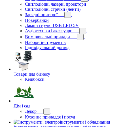
Світлодіодні лазерні проектори
Світлодіодні стрічки (ленти)
Зарядні пристрої
Повербанки
Лампи гнучкі USB LED 5V
Аудіотехніка і аксесуари
Вимірювальні прилади
Набори інструментів
Індивідуальний догляд
Товари для бізнесу
Кешбокси
Дім і сад
Декор
Кухонне приладдя і посуд