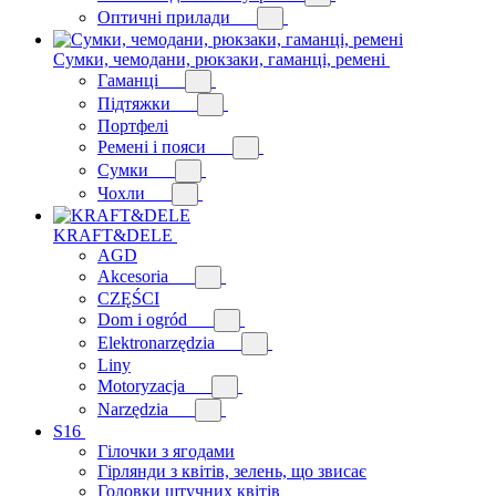
Оптичні прилади
Сумки, чемодани, рюкзаки, гаманці, ремені
Гаманці
Підтяжки
Портфелі
Ремені і пояси
Сумки
Чохли
KRAFT&DELE
AGD
Akcesoria
CZĘŚCI
Dom i ogród
Elektronarzędzia
Liny
Motoryzacja
Narzędzia
S16
Гілочки з ягодами
Гірлянди з квітів, зелень, що звисає
Головки штучних квітів