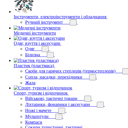
Інструменти, електроінструменти і обладнання
Ручний інструмент
Медичні інструменти
Одяг, взуття і аксесуари
Одяг
Білизна
Пластик (пластмаса)
Скоби для гарячих степлерів (термостеплерів)
Сопла, насадки, перехідники
Жала
Спорт, туризм і відпочинок
Військові, тактичні товари
Ліхтарики, фонарики і аксесуари
Ножі і мачете
Мультитули
Компаси
Сокири туристичні, тактичні