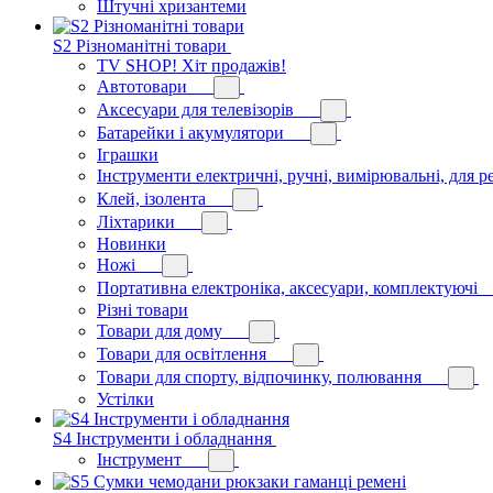
Штучні хризантеми
S2 Різноманітні товари
TV SHOP! Хіт продажів!
Автотовари
Аксесуари для телевізорів
Батарейки і акумулятори
Іграшки
Інструменти електричні, ручні, вимірювальні, для р
Клей, ізолента
Ліхтарики
Новинки
Ножі
Портативна електроніка, аксесуари, комплектуючі
Різні товари
Товари для дому
Товари для освітлення
Товари для спорту, відпочинку, полювання
Устілки
S4 Інструменти і обладнання
Інструмент