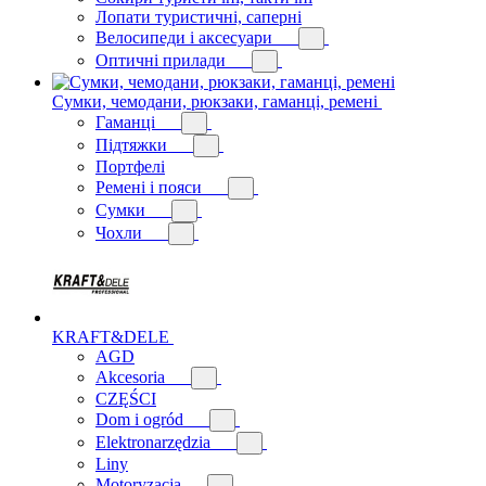
Лопати туристичні, саперні
Велосипеди і аксесуари
Оптичні прилади
Сумки, чемодани, рюкзаки, гаманці, ремені
Гаманці
Підтяжки
Портфелі
Ремені і пояси
Сумки
Чохли
KRAFT&DELE
AGD
Akcesoria
CZĘŚCI
Dom i ogród
Elektronarzędzia
Liny
Motoryzacja