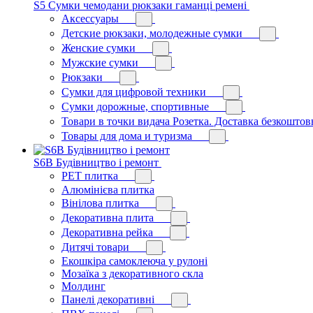
S5 Сумки чемодани рюкзаки гаманці ремені
Аксессуары
Детские рюкзаки, молодежные сумки
Женские сумки
Мужские сумки
Рюкзаки
Сумки для цифровой техники
Сумки дорожные, спортивные
Товари в точки видача Розетка. Доставка безкоштов
Товары для дома и туризма
S6B Будівництво і ремонт
PЕT плитка
Алюмінієва плитка
Вінілова плитка
Декоративна плита
Декоративна рейка
Дитячі товари
Екошкіра самоклеюча у рулоні
Мозаїка з декоративного скла
Молдинг
Панелі декоративні