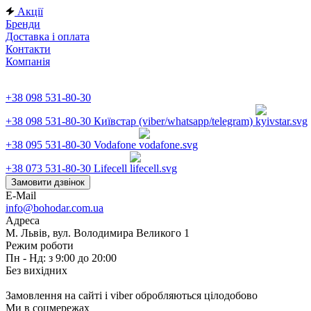
Акції
Бренди
Доставка і оплата
Контакти
Компанія
+38 098 531-80-30
+38 098 531-80-30
Київстар (viber/whatsapp/telegram)
+38 095 531-80-30
Vodafone
+38 073 531-80-30
Lifecell
Замовити дзвінок
E-Mail
info@bohodar.com.ua
Адреса
М. Львів, вул. Володимира Великого 1
Режим роботи
Пн - Нд: з 9:00 до 20:00
Без вихідних
Замовлення на сайті і viber обробляються цілодобово
Ми в соцмережах