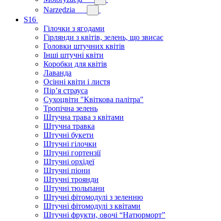
Narzędzia
S16
Гілочки з ягодами
Гірлянди з квітів, зелень, що звисає
Головки штучних квітів
Інші штучні квіти
Коробки для квітів
Лаванда
Осінні квіти і листя
Пір’я страуса
Сухоцвіти "Квіткова палітра"
Тропічна зелень
Штучна трава з квітами
Штучна травка
Штучні букети
Штучні гілочки
Штучні гортензії
Штучні орхідеї
Штучні піони
Штучні троянди
Штучні тюльпани
Штучні фітомодулі з зеленню
Штучні фітомодулі з квітами
Штучні фрукти, овочі “Натюрморт”