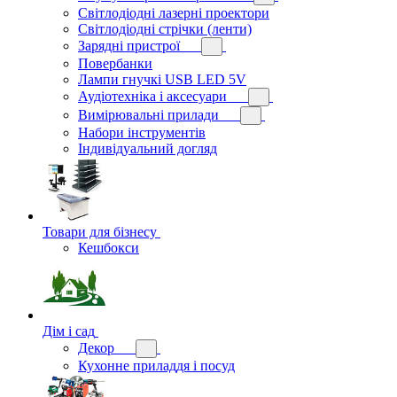
Світлодіодні лазерні проектори
Світлодіодні стрічки (ленти)
Зарядні пристрої
Повербанки
Лампи гнучкі USB LED 5V
Аудіотехніка і аксесуари
Вимірювальні прилади
Набори інструментів
Індивідуальний догляд
Товари для бізнесу
Кешбокси
Дім і сад
Декор
Кухонне приладдя і посуд