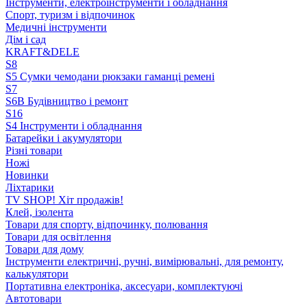
Інструменти, електроінструменти і обладнання
Спорт, туризм і відпочинок
Медичні інструменти
Дім і сад
KRAFT&DELE
S8
S5 Сумки чемодани рюкзаки гаманці ремені
S7
S6B Будівництво і ремонт
S16
S4 Інструменти і обладнання
Батарейки і акумулятори
Різні товари
Ножі
Новинки
Ліхтарики
TV SHOP! Хіт продажів!
Клей, ізолента
Товари для спорту, відпочинку, полювання
Товари для освітлення
Товари для дому
Інструменти електричні, ручні, вимірювальні, для ремонту,
калькулятори
Портативна електроніка, аксесуари, комплектуючі
Автотовари