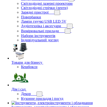
Світлодіодні лазерні проектори
Світлодіодні стрічки (ленти)
Зарядні пристрої
Повербанки
Лампи гнучкі USB LED 5V
Аудіотехніка і аксесуари
Вимірювальні прилади
Набори інструментів
Індивідуальний догляд
Товари для бізнесу
Кешбокси
Дім і сад
Декор
Кухонне приладдя і посуд