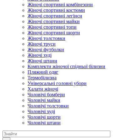
Жіночі спортивні комбінезони
Жіночі спортивні костюми
Жіночі спортивні легінси
Жіночі спортивні майки
Жіночі спортивні топи
Жіночі спортивні шорти
Жіночі толстовки
Жіночі труси
Жіночі футболки
Жіночі худі
Жіночі штани
Комплекти жіночої спідньої білизни
Пляжний одяг
Термобілизна
Універсальні головні убори
Халати жіночі
Чоловічі бомбери
Чоловічі майки
Чоловічі толстовки
Чоловічі худі
Чоловічі шорти
Чоловічі штани