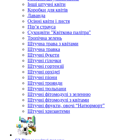
Інші штучні квіти
Коробки для квітів
Лаванда
Осінні квіти і листя
Пір’я страуса
Сухоцвіти "Квіткова палітра"
Тропічна зелень
Штучна трава з квітами
Штучна травка
Штучні букети
Штучні гілочки
Штучні гортензії
Штучні орхідеї
Штучні піони
Штучні троянди
Штучні тюльпани
Штучні фітомодулі з зеленню
Штучні фітомодулі з квітами
Штучні фрукти, овочі “Натюрморт”
Штучні хризантеми