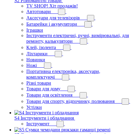
S2 Різноманітні товари
TV SHOP! Хіт продажів!
Автотовари
Аксесуари для телевізорів
Батарейки і акумулятори
Іграшки
Інструменти електричні, ручні, вимірювальні, для
ремонту, калькулятори
Клей, ізолента
Ліхтарики
Новинки
Ножі
Портативна електроніка, аксесуари,
комплектуючі
Різні товари
Товари для дому
Товари для освітлення
Товари для спорту, відпочинку, полювання
Устілки
S4 Інструменти і обладнання
Інструмент