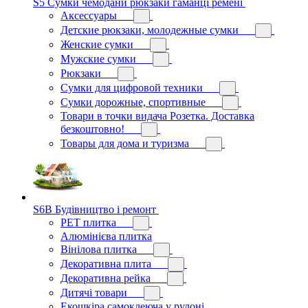
S5 Сумки чемодани рюкзаки гаманці ремені
Аксессуары
Детские рюкзаки, молодежные сумки
Женские сумки
Мужские сумки
Рюкзаки
Сумки для цифровой техники
Сумки дорожные, спортивные
Товари в точки видача Розетка. Доставка
безкоштовно!
Товары для дома и туризма
S6B Будівництво і ремонт
PЕT плитка
Алюмінієва плитка
Вінілова плитка
Декоративна плита
Декоративна рейка
Дитячі товари
Екошкіра самоклеюча у рулоні