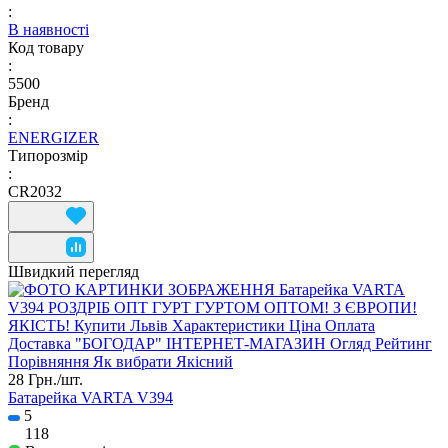
:
В наявності
Код товару
:
5500
Бренд
:
ENERGIZER
Типорозмір
:
CR2032
Швидкий перегляд
28 Грн./
шт.
Батарейка VARTA V394
5
118