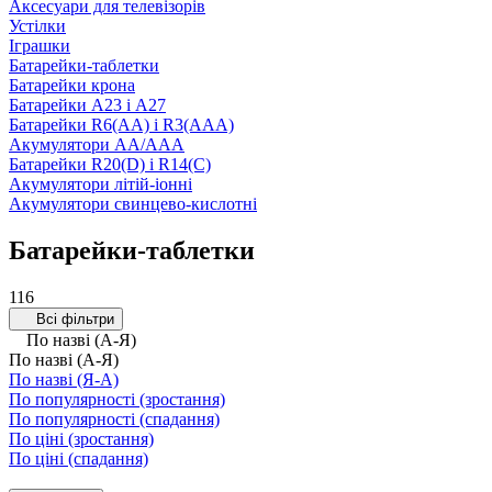
Аксесуари для телевізорів
Устілки
Іграшки
Батарейки-таблетки
Батарейки крона
Батарейки А23 і А27
Батарейки R6(AA) і R3(AAA)
Акумулятори AA/AAA
Батарейки R20(D) і R14(C)
Акумулятори літій-іонні
Акумулятори свинцево-кислотні
Батарейки-таблетки
116
Всі фільтри
По назві (А-Я)
По назві (А-Я)
По назві (Я-А)
По популярності (зростання)
По популярності (спадання)
По ціні (зростання)
По ціні (спадання)