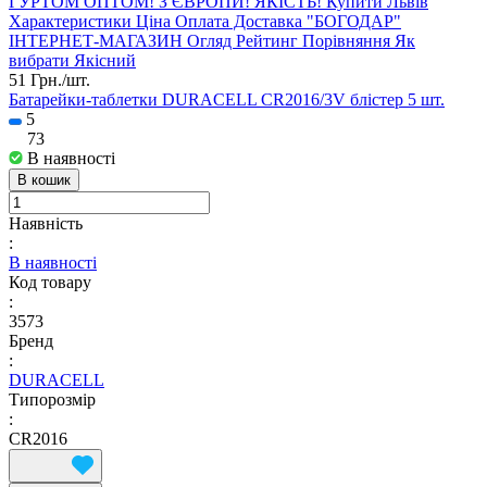
51 Грн./
шт.
Батарейки-таблетки DURACELL CR2016/3V блістер 5 шт.
5
73
В наявності
В кошик
Наявність
:
В наявності
Код товару
:
3573
Бренд
:
DURACELL
Типорозмір
:
CR2016