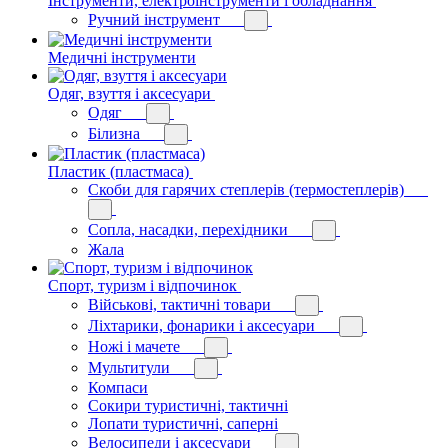
Інструменти, електроінструменти і обладнання
Ручний інструмент
Медичні інструменти
Одяг, взуття і аксесуари
Одяг
Білизна
Пластик (пластмаса)
Скоби для гарячих степлерів (термостеплерів)
Сопла, насадки, перехідники
Жала
Спорт, туризм і відпочинок
Військові, тактичні товари
Ліхтарики, фонарики і аксесуари
Ножі і мачете
Мультитули
Компаси
Сокири туристичні, тактичні
Лопати туристичні, саперні
Велосипеди і аксесуари