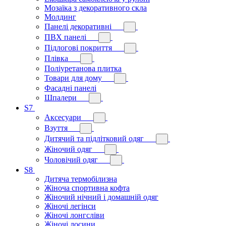
Мозаїка з декоративного скла
Молдинг
Панелі декоративні
ПВХ панелі
Підлогові покриття
Плівка
Поліуретанова плитка
Товари для дому
Фасадні панелі
Шпалери
S7
Аксесуари
Взуття
Дитячий та підлітковий одяг
Жіночий одяг
Чоловічий одяг
S8
Дитяча термобілизна
Жіноча спортивна кофта
Жіночий нічний і домашній одяг
Жіночі легінси
Жіночі лонгсліви
Жіночі лосини