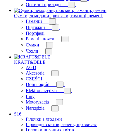
Оптичні прилади
Сумки, чемодани, рюкзаки, гаманці, ремені
Гаманці
Підтяжки
Портфелі
Ремені і пояси
Сумки
Чохли
KRAFT&DELE
AGD
Akcesoria
CZĘŚCI
Dom i ogród
Elektronarzędzia
Liny
Motoryzacja
Narzędzia
S16
Гілочки з ягодами
Гірлянди з квітів, зелень, що звисає
Головки штучних квітів