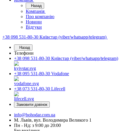
Назад
Компанія
Про компанію
Новини
Відгуки
+38 098 531-80-30
Київстар (viber/whatsapp/telegram)
Назад
Телефони
+38 098 531-80-30
Київстар (viber/whatsapp/telegram)
+38 095 531-80-30
Vodafone
+38 073 531-80-30
Lifecell
Замовити дзвінок
info@bohodar.com.ua
М. Львів, вул. Володимира Великого 1
Пн - Нд: з 9:00 до 20:00
Без вихідних