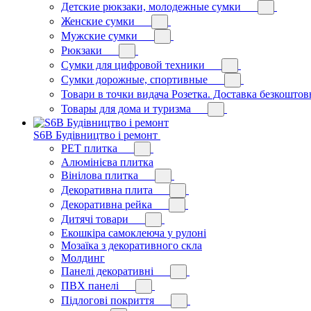
Детские рюкзаки, молодежные сумки
Женские сумки
Мужские сумки
Рюкзаки
Сумки для цифровой техники
Сумки дорожные, спортивные
Товари в точки видача Розетка. Доставка безкоштов
Товары для дома и туризма
S6B Будівництво і ремонт
PЕT плитка
Алюмінієва плитка
Вінілова плитка
Декоративна плита
Декоративна рейка
Дитячі товари
Екошкіра самоклеюча у рулоні
Мозаїка з декоративного скла
Молдинг
Панелі декоративні
ПВХ панелі
Підлогові покриття