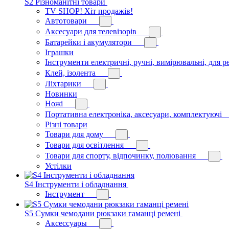
S2 Різноманітні товари
TV SHOP! Хіт продажів!
Автотовари
Аксесуари для телевізорів
Батарейки і акумулятори
Іграшки
Інструменти електричні, ручні, вимірювальні, для р
Клей, ізолента
Ліхтарики
Новинки
Ножі
Портативна електроніка, аксесуари, комплектуючі
Різні товари
Товари для дому
Товари для освітлення
Товари для спорту, відпочинку, полювання
Устілки
S4 Інструменти і обладнання
Інструмент
S5 Сумки чемодани рюкзаки гаманці ремені
Аксессуары