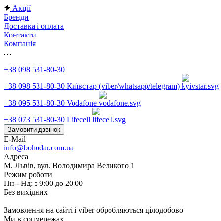
Акції
Бренди
Доставка і оплата
Контакти
Компанія
+38 098 531-80-30
+38 098 531-80-30
Київстар (viber/whatsapp/telegram)
+38 095 531-80-30
Vodafone
+38 073 531-80-30
Lifecell
Замовити дзвінок
E-Mail
info@bohodar.com.ua
Адреса
М. Львів, вул. Володимира Великого 1
Режим роботи
Пн - Нд: з 9:00 до 20:00
Без вихідних
Замовлення на сайті і viber обробляються цілодобово
Ми в соцмережах