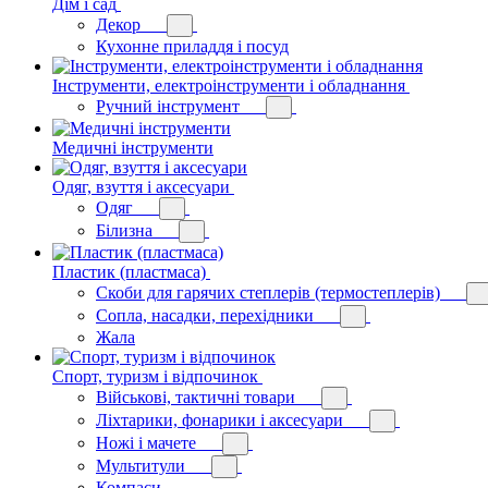
Дім і сад
Декор
Кухонне приладдя і посуд
Інструменти, електроінструменти і обладнання
Ручний інструмент
Медичні інструменти
Одяг, взуття і аксесуари
Одяг
Білизна
Пластик (пластмаса)
Скоби для гарячих степлерів (термостеплерів)
Сопла, насадки, перехідники
Жала
Спорт, туризм і відпочинок
Військові, тактичні товари
Ліхтарики, фонарики і аксесуари
Ножі і мачете
Мультитули
Компаси