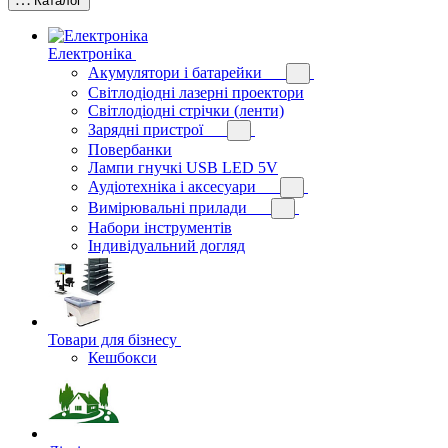
Каталог
Електроніка
Акумулятори і батарейки
Світлодіодні лазерні проектори
Світлодіодні стрічки (ленти)
Зарядні пристрої
Повербанки
Лампи гнучкі USB LED 5V
Аудіотехніка і аксесуари
Вимірювальні прилади
Набори інструментів
Індивідуальний догляд
Товари для бізнесу
Кешбокси