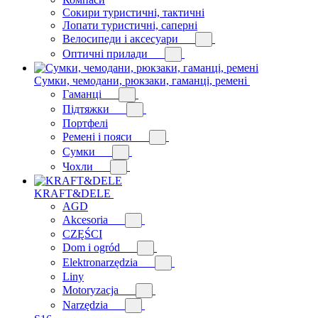
Сокири туристичні, тактичні
Лопати туристичні, саперні
Велосипеди і аксесуари
Оптичні прилади
Сумки, чемодани, рюкзаки, гаманці, ремені
Гаманці
Підтяжки
Портфелі
Ремені і пояси
Сумки
Чохли
KRAFT&DELE
AGD
Akcesoria
CZĘŚCI
Dom i ogród
Elektronarzędzia
Liny
Motoryzacja
Narzędzia