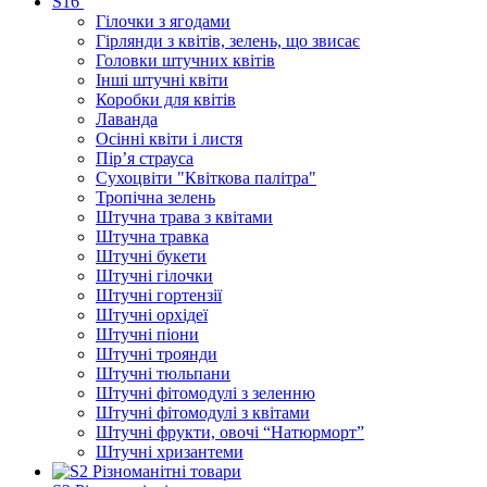
S16
Гілочки з ягодами
Гірлянди з квітів, зелень, що звисає
Головки штучних квітів
Інші штучні квіти
Коробки для квітів
Лаванда
Осінні квіти і листя
Пір’я страуса
Сухоцвіти "Квіткова палітра"
Тропічна зелень
Штучна трава з квітами
Штучна травка
Штучні букети
Штучні гілочки
Штучні гортензії
Штучні орхідеї
Штучні піони
Штучні троянди
Штучні тюльпани
Штучні фітомодулі з зеленню
Штучні фітомодулі з квітами
Штучні фрукти, овочі “Натюрморт”
Штучні хризантеми