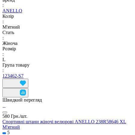
:
ANELLO
Колір
:
М'ятний
Стать
:
Жіноча
Розмір
:
L
Група товару
:
123462-S7
Швидкий перегляд
580 Грн./
шт.
Спортивні штани жіночі велюрові ANELLO 238R58646 XL
М'ятний
5