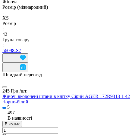
Жіноча
Розмір (міжнародний)
:
XS
Розмір
:
42
Група товару
:
56098-S7
Швидкий перегляд
245 Грн./
шт.
Жіночі вкорочені штани в клітку Сірий AGER 172R9313-1 42
Чорно-білий
5
497
В наявності
В кошик