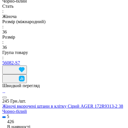
Чорно-білий
Стать
:
Жіноча
Розмір (міжнародний)
:
36
Розмір
:
36
Група товару
:
56082-S7
Швидкий перегляд
245 Грн./
шт.
Жіночі вкорочені штани в клітку Сірий AGER 172R9313-2 38
Чорно-білий
5
426
В наявності