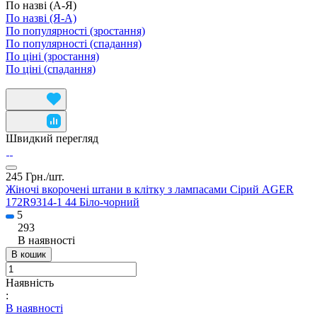
По назві (А-Я)
По назві (Я-А)
По популярності (зростання)
По популярності (спадання)
По ціні (зростання)
По ціні (спадання)
Швидкий перегляд
245 Грн./
шт.
Жіночі вкорочені штани в клітку з лампасами Сірий AGER
172R9314-1 44 Біло-чорний
5
293
В наявності
В кошик
Наявність
:
В наявності