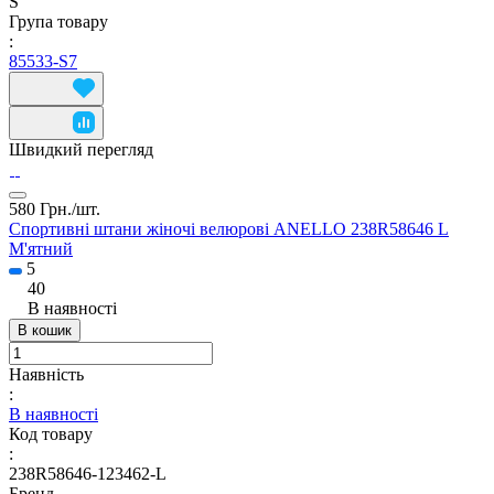
S
Група товару
:
85533-S7
Швидкий перегляд
580 Грн./
шт.
Спортивні штани жіночі велюрові ANELLO 238R58646 L
М'ятний
5
40
В наявності
В кошик
Наявність
:
В наявності
Код товару
:
238R58646-123462-L
Бренд