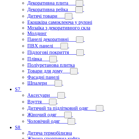
Декоративна плита
Декоративна рейка
Дитячі товари
Екошкіра самоклеюча у рулоні
Мозаїка з декоративного скла
Молдинг
Панелі декоративні
ПВХ панелі
Підлогові покриття
Плівка
Поліуретанова плитка
Товари для дому
Фасадні панелі
Шпалери
S7
Аксесуари
Взуття
Дитячий та підлітковий одяг
Жіночий одяг
Чоловічий одяг
S8
Дитяча термобілизна
Жіноча спортивна кофта