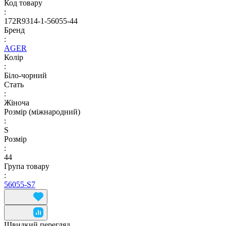
Код товару
:
172R9314-1-56055-44
Бренд
:
AGER
Колір
:
Біло-чорний
Стать
:
Жіноча
Розмір (міжнародний)
:
S
Розмір
:
44
Група товару
:
56055-S7
Швидкий перегляд