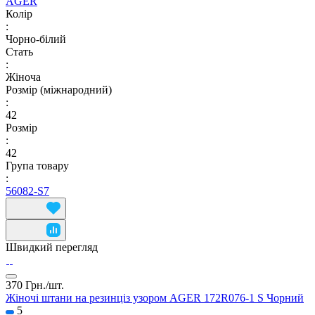
AGER
Колір
:
Чорно-білий
Стать
:
Жіноча
Розмір (міжнародний)
:
42
Розмір
:
42
Група товару
:
56082-S7
Швидкий перегляд
370 Грн./
шт.
Жіночі штани на резинціз узором AGER 172R076-1 S Чорний
5