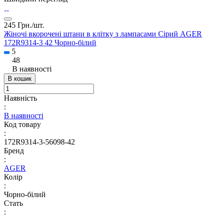
245 Грн./
шт.
Жіночі вкорочені штани в клітку з лампасами Сірий AGER
172R9314-3 42 Чорно-білий
5
48
В наявності
В кошик
Наявність
:
В наявності
Код товару
:
172R9314-3-56098-42
Бренд
:
AGER
Колір
:
Чорно-білий
Стать
: