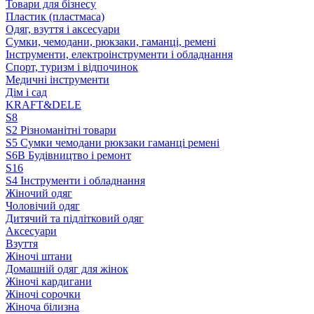
Товари для бізнесу
Пластик (пластмаса)
Одяг, взуття і аксесуари
Сумки, чемодани, рюкзаки, гаманці, ремені
Інструменти, електроінструменти і обладнання
Спорт, туризм і відпочинок
Медичні інструменти
Дім і сад
KRAFT&DELE
S8
S2 Різноманітні товари
S5 Сумки чемодани рюкзаки гаманці ремені
S6B Будівництво і ремонт
S16
S4 Інструменти і обладнання
Жіночий одяг
Чоловічий одяг
Дитячий та підлітковий одяг
Аксесуари
Взуття
Жіночі штани
Домашній одяг для жінок
Жіночі кардигани
Жіночі сорочки
Жіноча білизна