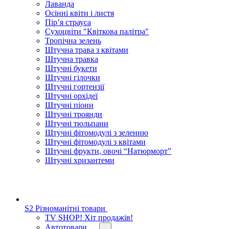
Лаванда
Осінні квіти і листя
Пір’я страуса
Сухоцвіти "Квіткова палітра"
Тропічна зелень
Штучна трава з квітами
Штучна травка
Штучні букети
Штучні гілочки
Штучні гортензії
Штучні орхідеї
Штучні піони
Штучні троянди
Штучні тюльпани
Штучні фітомодулі з зеленню
Штучні фітомодулі з квітами
Штучні фрукти, овочі “Натюрморт”
Штучні хризантеми
S2 Різноманітні товари
TV SHOP! Хіт продажів!
Автотовари