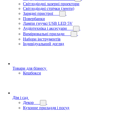
Світлодіодні лазерні проектори
Світлодіодні стрічки (ленти)
Зарядні пристрої
Повербанки
Лампи гнучкі USB LED 5V
Аудіотехніка і аксесуари
Вимірювальні прилади
Набори інструментів
Індивідуальний догляд
Товари для бізнесу
Кешбокси
Дім і сад
Декор
Кухонне приладдя і посуд