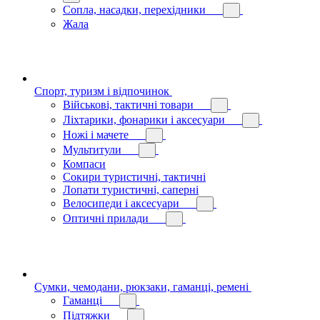
Сопла, насадки, перехідники
Жала
Спорт, туризм і відпочинок
Військові, тактичні товари
Ліхтарики, фонарики і аксесуари
Ножі і мачете
Мультитули
Компаси
Сокири туристичні, тактичні
Лопати туристичні, саперні
Велосипеди і аксесуари
Оптичні прилади
Сумки, чемодани, рюкзаки, гаманці, ремені
Гаманці
Підтяжки