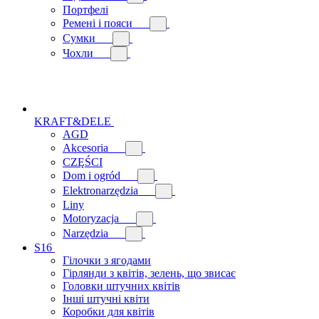
Портфелі
Ремені і пояси
Сумки
Чохли
KRAFT&DELE
AGD
Akcesoria
CZĘŚCI
Dom i ogród
Elektronarzędzia
Liny
Motoryzacja
Narzędzia
S16
Гілочки з ягодами
Гірлянди з квітів, зелень, що звисає
Головки штучних квітів
Інші штучні квіти
Коробки для квітів