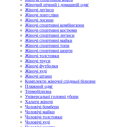
Жіночий нічний і домашній одяг
Жіночі легінси
Жіночі лонгсліви
Жіночі лосини
Жіночі спортивні комбінезони
Жіночі спортивні костюми
Жіночі спортивні легінси
Жіночі спортивні майки
Жіночі спортивні топи
Жіночі спортивні шорти
Жіночі толстовки
Жіночі труси
Жіночі футболки
Жіночі худі
Жіночі штани
Комплекти жіночої спідньої білизни
Пляжний одяг
Термобілизна
Універсальні головні убори
Халати жіночі
Чоловічі бомбери
Чоловічі майки
Чоловічі толстовки
Чоловічі худі