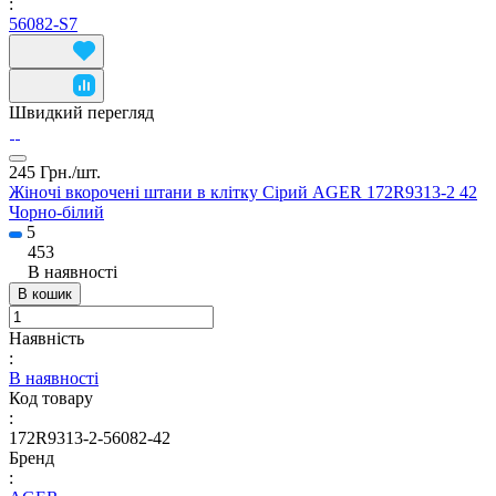
:
56082-S7
Швидкий перегляд
245 Грн./
шт.
Жіночі вкорочені штани в клітку Сірий AGER 172R9313-2 42
Чорно-білий
5
453
В наявності
В кошик
Наявність
:
В наявності
Код товару
:
172R9313-2-56082-42
Бренд
: