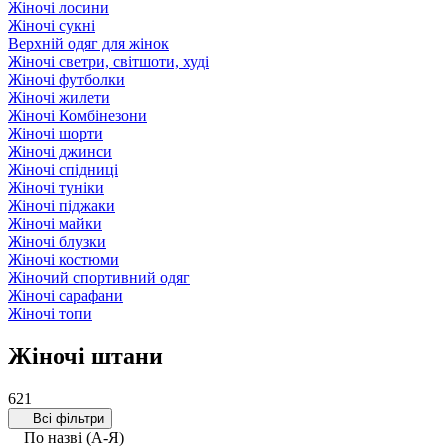
Жіночі лосини
Жіночі сукні
Верхній одяг для жінок
Жіночі светри, світшоти, худі
Жіночі футболки
Жіночі жилети
Жіночі Комбінезони
Жіночі шорти
Жіночі джинси
Жіночі спідниці
Жіночі туніки
Жіночі піджаки
Жіночі майки
Жіночі блузки
Жіночі костюми
Жіночий спортивний одяг
Жіночі сарафани
Жіночі топи
Жіночі штани
621
Всі фільтри
По назві (А-Я)