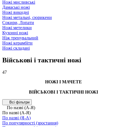
Ножі мисливські
Дамаські ножі
Ножі викидні
Ножі метальні, сюрикени
Сокири, Лопати
Ножі метелики
Кухонні ножі
Ніж тренувальний
Ножі керамбіти
Ножі складані
Військові і тактичні ножі
47
НОЖІ І МАЧЕТЕ
ВІЙСЬКОВІ І ТАКТИЧНІ НОЖІ
Всі фільтри
По назві (А-Я)
По назві (А-Я)
По назві (Я-А)
По популярності (зростання)