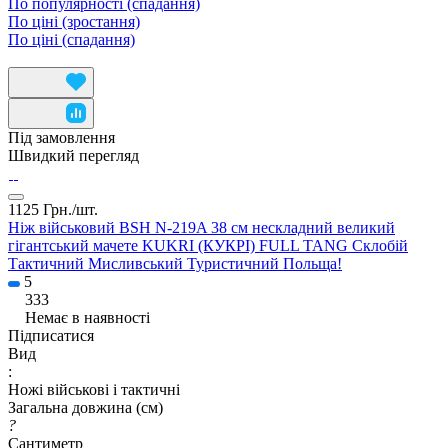
По популярності (спадання)
По ціні (зростання)
По ціні (спадання)
Під замовлення
Швидкий перегляд
1125 Грн./
шт.
Ніж військовий BSH N-219A 38 см нескладний великий
гігантський мачете KUKRI (КУКРІ) FULL TANG Склобій
Тактичний Мисливський Туристичний Польща!
5
333
Немає в наявності
Підписатися
Вид
:
Ножі військові і тактичні
Загальна довжина (см)
?
Сантиметр