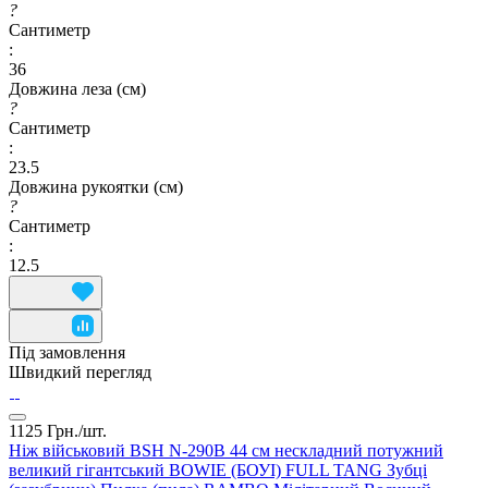
?
Сантиметр
:
36
Довжина леза (см)
?
Сантиметр
:
23.5
Довжина рукоятки (см)
?
Сантиметр
:
12.5
Під замовлення
Швидкий перегляд
1125 Грн./
шт.
Ніж військовий BSH N-290B 44 см нескладний потужний
великий гігантський BOWIE (БОУІ) FULL TANG Зубці