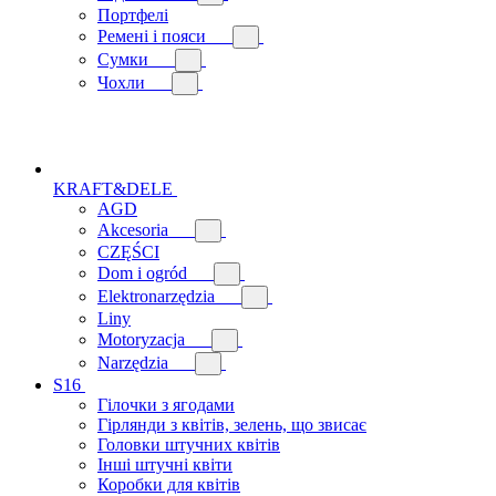
Портфелі
Ремені і пояси
Сумки
Чохли
KRAFT&DELE
AGD
Akcesoria
CZĘŚCI
Dom i ogród
Elektronarzędzia
Liny
Motoryzacja
Narzędzia
S16
Гілочки з ягодами
Гірлянди з квітів, зелень, що звисає
Головки штучних квітів
Інші штучні квіти
Коробки для квітів