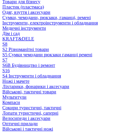
Товари для бізнесу
Пластик (пластмаса)
Одяг, взуття і аксесуари
Сумки, чемодани, рюкзаки, гаманці, ремені
Інструменти, електроінструменти і обладнання
Медичні інструменти
Дім і сад
KRAFT&DELE
S8
S2 Різноманітні товари
S5 Сумки чемодани рюкзаки гаманці ремені
S7
S6B Будівництво і ремонт
S16
S4 Інструменти і обладнання
Ножі і мачете
Ліхтарики, фонарики і аксесуари
Військові, тактичні товари
Мультитули
Компаси
Сокири туристичні, тактичні
Лопати туристичні, саперні
Велосипеди і аксесуари
Оптичні прилади
Військові і тактичні ножі