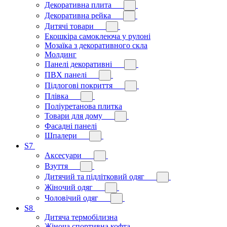
Декоративна плита
Декоративна рейка
Дитячі товари
Екошкіра самоклеюча у рулоні
Мозаїка з декоративного скла
Молдинг
Панелі декоративні
ПВХ панелі
Підлогові покриття
Плівка
Поліуретанова плитка
Товари для дому
Фасадні панелі
Шпалери
S7
Аксесуари
Взуття
Дитячий та підлітковий одяг
Жіночий одяг
Чоловічий одяг
S8
Дитяча термобілизна
Жіноча спортивна кофта