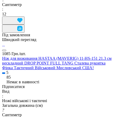
Сантиметр
:
12
Під замовлення
Швидкий перегляд
1085 Грн./
шт.
Ніж для виживання HASTAA (MAVERIG) 11-HS-151 21.3 см
нескладний DROP POINT FULL TANG Сталева рукоятка
Фінка Тактичний Військовий Мисливський США!
5
85
Немає в наявності
Підписатися
Вид
:
Ножі військові і тактичні
Загальна довжина (см)
?
Сантиметр