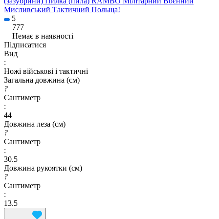
(зазубрини) Пилка (пила) RAMBO Мілітарний Воєнний
Мисливський Тактичний Польща!
5
777
Немає в наявності
Підписатися
Вид
:
Ножі військові і тактичні
Загальна довжина (см)
?
Сантиметр
:
44
Довжина леза (см)
?
Сантиметр
:
30.5
Довжина рукоятки (см)
?
Сантиметр
:
13.5