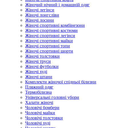
Жіночий нічний і домашній одяг
Жіночі легінси
Жіночі лонгсліви
Жіночі лосини
Жіночі спортивні комбінезони
Жіночі спортивні костюми
Жіночі спортивні легінси
Жіночі спортивні майки
Жіночі спортивні топи
Жіночі спортивні шорти
Жіночі толстовки
Жіночі труси
Жіночі футболки
Жіночі худі
Жіночі штани
Комплекти жіночої спідньої білизни
Пляжний одяг
Термобілизна
Універсальні головні убори
Халати жіночі
Чоловічі бомбери
Чоловічі майки
Чоловічі толстовки
Чоловічі худі