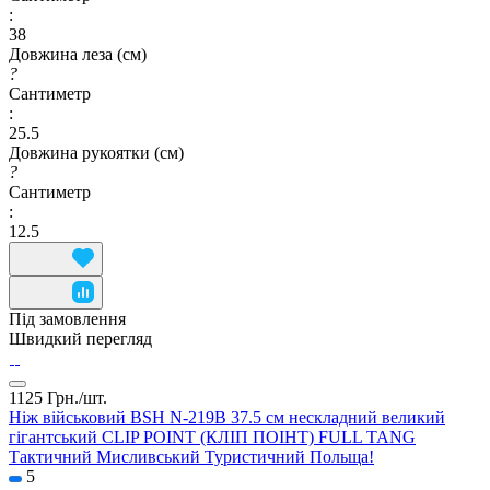
:
38
Довжина леза (см)
?
Сантиметр
:
25.5
Довжина рукоятки (см)
?
Сантиметр
:
12.5
Під замовлення
Швидкий перегляд
1125 Грн./
шт.
Ніж військовий BSH N-219B 37.5 см нескладний великий
гігантський CLIP POINT (КЛІП ПОІНТ) FULL TANG
Тактичний Мисливський Туристичний Польща!
5