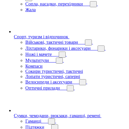
Сопла, насадки, перехідники
Жала
Спорт, туризм і відпочинок
Військові, тактичні товари
Ліхтарики, фонарики і аксесуари
Ножі і мачете
Мультитули
Компаси
Сокири туристичні, тактичні
Лопати туристичні, саперні
Велосипеди і аксесуари
Оптичні прилади
Сумки, чемодани, рюкзаки, гаманці, ремені
Гаманці
Підтяжки