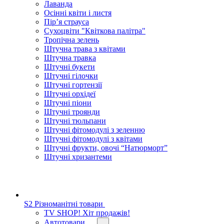
Лаванда
Осінні квіти і листя
Пір’я страуса
Сухоцвіти "Квіткова палітра"
Тропічна зелень
Штучна трава з квітами
Штучна травка
Штучні букети
Штучні гілочки
Штучні гортензії
Штучні орхідеї
Штучні піони
Штучні троянди
Штучні тюльпани
Штучні фітомодулі з зеленню
Штучні фітомодулі з квітами
Штучні фрукти, овочі “Натюрморт”
Штучні хризантеми
S2 Різноманітні товари
TV SHOP! Хіт продажів!
Автотовари