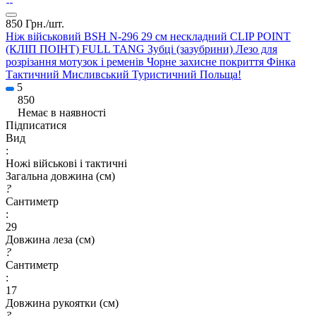
850 Грн./
шт.
Ніж військовий BSH N-296 29 см нескладний CLIP POINT
(КЛІП ПОІНТ) FULL TANG Зубці (зазубрини) Лезо для
розрізання мотузок і ременів Чорне захисне покриття Фінка
Тактичний Мисливський Туристичний Польща!
5
850
Немає в наявності
Підписатися
Вид
:
Ножі військові і тактичні
Загальна довжина (см)
?
Сантиметр
:
29
Довжина леза (см)
?
Сантиметр
:
17
Довжина рукоятки (см)
?