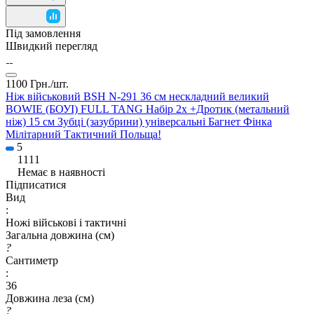
Під замовлення
Швидкий перегляд
1100 Грн./
шт.
Ніж військовий BSH N-291 36 см нескладний великий
BOWIE (БОУІ) FULL TANG Набір 2x +Дротик (метальний
ніж) 15 см Зубці (зазубрини) універсальні Багнет Фінка
Мілітарний Тактичний Польща!
5
1111
Немає в наявності
Підписатися
Вид
:
Ножі військові і тактичні
Загальна довжина (см)
?
Сантиметр
:
36
Довжина леза (см)
?