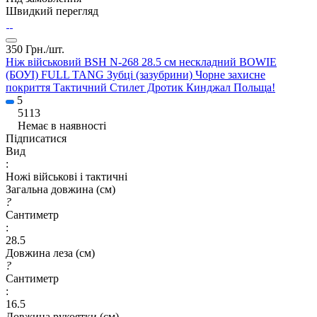
Швидкий перегляд
350 Грн./
шт.
Ніж військовий BSH N-268 28.5 см нескладний BOWIE
(БОУІ) FULL TANG Зубці (зазубрини) Чорне захисне
покриття Тактичний Стилет Дротик Кинджал Польща!
5
5113
Немає в наявності
Підписатися
Вид
:
Ножі військові і тактичні
Загальна довжина (см)
?
Сантиметр
:
28.5
Довжина леза (см)
?
Сантиметр
:
16.5
Довжина рукоятки (см)