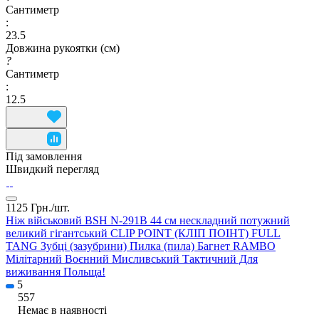
Сантиметр
:
23.5
Довжина рукоятки (см)
?
Сантиметр
:
12.5
Під замовлення
Швидкий перегляд
1125 Грн./
шт.
Ніж військовий BSH N-291B 44 см нескладний потужний
великий гігантський CLIP POINT (КЛІП ПОІНТ) FULL
TANG Зубці (зазубрини) Пилка (пила) Багнет RAMBO
Мілітарний Воєнний Мисливський Тактичний Для
виживання Польща!
5
557
Немає в наявності