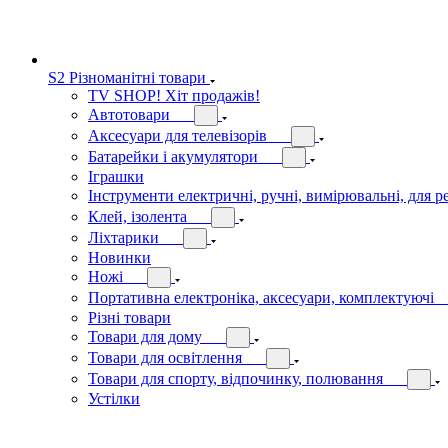
S2 Різноманітні товари
TV SHOP! Хіт продажів!
Автотовари
Аксесуари для телевізорів
Батарейки і акумулятори
Іграшки
Інструменти електричні, ручні, вимірювальні, для р
Клей, ізолента
Ліхтарики
Новинки
Ножі
Портативна електроніка, аксесуари, комплектуючі
Різні товари
Товари для дому
Товари для освітлення
Товари для спорту, відпочинку, полювання
Устілки