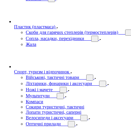
Пластик (пластмаса)
Скоби для гарячих степлерів (термостеплерів)
Сопла, насадки, перехідники
Жала
Спорт, туризм і відпочинок
Військові, тактичні товари
Ліхтарики, фонарики і аксесуари
Ножі і мачете
Мультитули
Компаси
Сокири туристичні, тактичні
Лопати туристичні, саперні
Велосипеди і аксесуари
Оптичні прилади