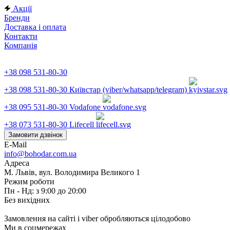
Акції
Бренди
Доставка і оплата
Контакти
Компанія
+38 098 531-80-30
+38 098 531-80-30
Київстар (viber/whatsapp/telegram)
+38 095 531-80-30
Vodafone
+38 073 531-80-30
Lifecell
Замовити дзвінок
E-Mail
info@bohodar.com.ua
Адреса
М. Львів, вул. Володимира Великого 1
Режим роботи
Пн - Нд: з 9:00 до 20:00
Без вихідних
Замовлення на сайті і viber обробляються цілодобово
Ми в соцмережах