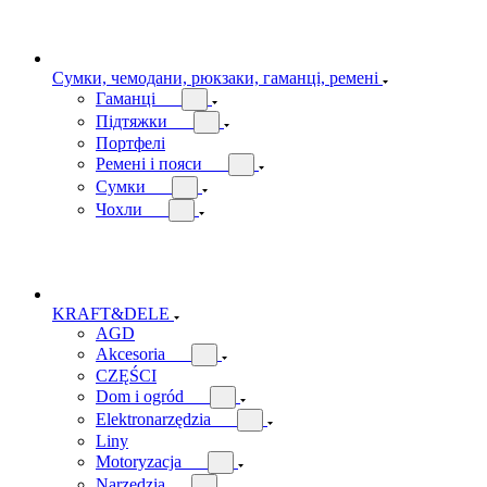
Сумки, чемодани, рюкзаки, гаманці, ремені
Гаманці
Підтяжки
Портфелі
Ремені і пояси
Сумки
Чохли
KRAFT&DELE
AGD
Akcesoria
CZĘŚCI
Dom i ogród
Elektronarzędzia
Liny
Motoryzacja
Narzędzia