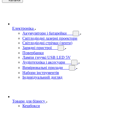
Каталог
Електроніка
Акумулятори і батарейки
Світлодіодні лазерні проектори
Світлодіодні стрічки (ленти)
Зарядні пристрої
Повербанки
Лампи гнучкі USB LED 5V
Аудіотехніка і аксесуари
Вимірювальні прилади
Набори інструментів
Індивідуальний догляд
Товари для бізнесу
Кешбокси