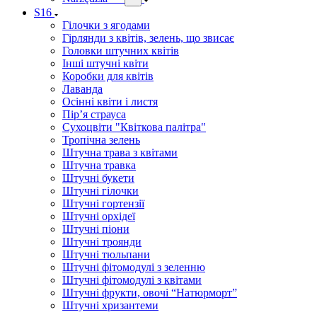
S16
Гілочки з ягодами
Гірлянди з квітів, зелень, що звисає
Головки штучних квітів
Інші штучні квіти
Коробки для квітів
Лаванда
Осінні квіти і листя
Пір’я страуса
Сухоцвіти "Квіткова палітра"
Тропічна зелень
Штучна трава з квітами
Штучна травка
Штучні букети
Штучні гілочки
Штучні гортензії
Штучні орхідеї
Штучні піони
Штучні троянди
Штучні тюльпани
Штучні фітомодулі з зеленню
Штучні фітомодулі з квітами
Штучні фрукти, овочі “Натюрморт”
Штучні хризантеми