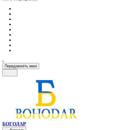
Передзвоніть мені
БОГОДАР