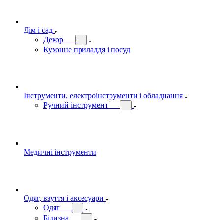
Дім і сад
Декор
Кухонне приладдя і посуд
Інструменти, електроінструменти і обладнання
Ручний інструмент
Медичні інструменти
Одяг, взуття і аксесуари
Одяг
Білизна