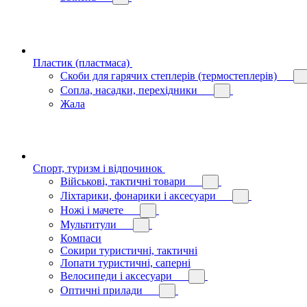
Пластик (пластмаса)
Скоби для гарячих степлерів (термостеплерів)
Сопла, насадки, перехідники
Жала
Спорт, туризм і відпочинок
Військові, тактичні товари
Ліхтарики, фонарики і аксесуари
Ножі і мачете
Мультитули
Компаси
Сокири туристичні, тактичні
Лопати туристичні, саперні
Велосипеди і аксесуари
Оптичні прилади