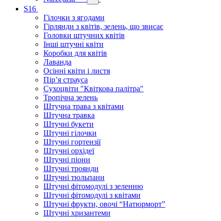
S16
Гілочки з ягодами
Гірлянди з квітів, зелень, що звисає
Головки штучних квітів
Інші штучні квіти
Коробки для квітів
Лаванда
Осінні квіти і листя
Пір’я страуса
Сухоцвіти "Квіткова палітра"
Тропічна зелень
Штучна трава з квітами
Штучна травка
Штучні букети
Штучні гілочки
Штучні гортензії
Штучні орхідеї
Штучні піони
Штучні троянди
Штучні тюльпани
Штучні фітомодулі з зеленню
Штучні фітомодулі з квітами
Штучні фрукти, овочі “Натюрморт”
Штучні хризантеми