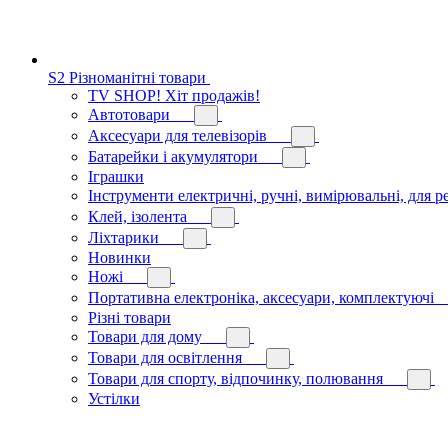
S2 Різноманітні товари
TV SHOP! Хіт продажів!
Автотовари
Аксесуари для телевізорів
Батарейки і акумулятори
Іграшки
Інструменти електричні, ручні, вимірювальні, для р
Клей, ізолента
Ліхтарики
Новинки
Ножі
Портативна електроніка, аксесуари, комплектуючі
Різні товари
Товари для дому
Товари для освітлення
Товари для спорту, відпочинку, полювання
Устілки