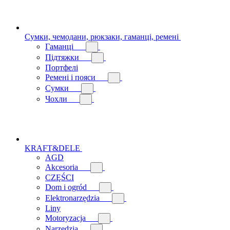
Сумки, чемодани, рюкзаки, гаманці, ремені
Гаманці
Підтяжки
Портфелі
Ремені і пояси
Сумки
Чохли
KRAFT&DELE
AGD
Akcesoria
CZĘŚCI
Dom i ogród
Elektronarzędzia
Liny
Motoryzacja
Narzędzia