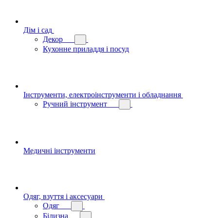
Дім і сад
Декор
Кухонне приладдя і посуд
Інструменти, електроінструменти і обладнання
Ручний інструмент
Медичні інструменти
Одяг, взуття і аксесуари
Одяг
Білизна