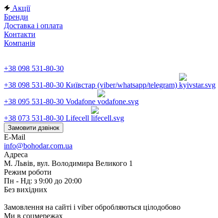
Акції
Бренди
Доставка і оплата
Контакти
Компанія
+38 098 531-80-30
+38 098 531-80-30
Київстар (viber/whatsapp/telegram)
+38 095 531-80-30
Vodafone
+38 073 531-80-30
Lifecell
Замовити дзвінок
E-Mail
info@bohodar.com.ua
Адреса
М. Львів, вул. Володимира Великого 1
Режим роботи
Пн - Нд: з 9:00 до 20:00
Без вихідних
Замовлення на сайті і viber обробляються цілодобово
Ми в соцмережах