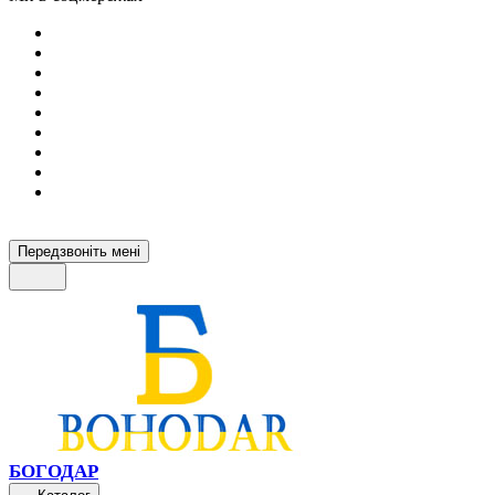
Передзвоніть мені
БОГОДАР