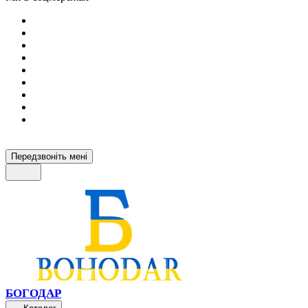
Передзвоніть мені
БОГОДАР