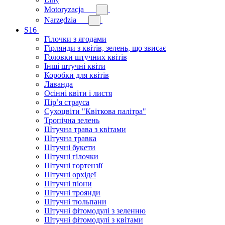
Motoryzacja
Narzędzia
S16
Гілочки з ягодами
Гірлянди з квітів, зелень, що звисає
Головки штучних квітів
Інші штучні квіти
Коробки для квітів
Лаванда
Осінні квіти і листя
Пір’я страуса
Сухоцвіти "Квіткова палітра"
Тропічна зелень
Штучна трава з квітами
Штучна травка
Штучні букети
Штучні гілочки
Штучні гортензії
Штучні орхідеї
Штучні піони
Штучні троянди
Штучні тюльпани
Штучні фітомодулі з зеленню
Штучні фітомодулі з квітами