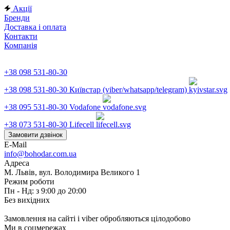
Акції
Бренди
Доставка і оплата
Контакти
Компанія
+38 098 531-80-30
+38 098 531-80-30
Київстар (viber/whatsapp/telegram)
+38 095 531-80-30
Vodafone
+38 073 531-80-30
Lifecell
Замовити дзвінок
E-Mail
info@bohodar.com.ua
Адреса
М. Львів, вул. Володимира Великого 1
Режим роботи
Пн - Нд: з 9:00 до 20:00
Без вихідних
Замовлення на сайті і viber обробляються цілодобово
Ми в соцмережах