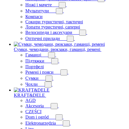
Ножі і мачете
Мультитули
Компаси
Сокири туристичні, тактичні
Лопати туристичні, саперні
Велосипеди і аксесуари
Оптичні прилади
Сумки, чемодани, рюкзаки, гаманці, ремені
Гаманці
Підтяжки
Портфелі
Ремені і пояси
Сумки
Чохли
KRAFT&DELE
AGD
Akcesoria
CZĘŚCI
Dom i ogród
Elektronarzędzia
Liny