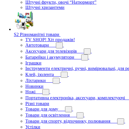
Штучні фрукти, овочі “Натюрморт”
Штучні хризантеми
S2 Різноманітні товари
TV SHOP! Хіт продажів!
Автотовари
Аксесуари для телевізорів
Батарейки і акумулятори
Іграшки
Інструменти електричні, ручні, вимірювальні, для р
Клей, ізолента
Ліхтарики
Новинки
Ножі
Портативна електроніка, аксесуари, комплектуючі
Різні товари
Товари для дому
Товари для освітлення
Товари для спорту, відпочинку, полювання
Устілки