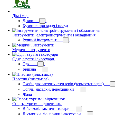
Дім і сад
Декор
Кухонне приладдя і посуд
Інструменти, електроінструменти і обладнання
Ручний інструмент
Медичні інструменти
Одяг, взуття і аксесуари
Одяг
Білизна
Пластик (пластмаса)
Скоби для гарячих степлерів (термостеплерів)
Сопла, насадки, перехідники
Жала
Спорт, туризм і відпочинок
Військові, тактичні товари
Ліхтарики, фонарики і аксесуари