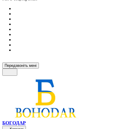
Передзвоніть мені
БОГОДАР