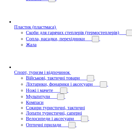
Пластик (пластмаса)
Скоби для гарячих степлерів (термостеплерів)
Сопла, насадки, перехідники
Жала
Спорт, туризм і відпочинок
Військові, тактичні товари
Ліхтарики, фонарики і аксесуари
Ножі і мачете
Мультитули
Компаси
Сокири туристичні, тактичні
Лопати туристичні, саперні
Велосипеди і аксесуари
Оптичні прилади