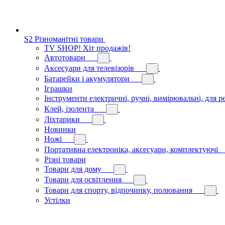
S2 Різноманітні товари
TV SHOP! Хіт продажів!
Автотовари
Аксесуари для телевізорів
Батарейки і акумулятори
Іграшки
Інструменти електричні, ручні, вимірювальні, для р
Клей, ізолента
Ліхтарики
Новинки
Ножі
Портативна електроніка, аксесуари, комплектуючі
Різні товари
Товари для дому
Товари для освітлення
Товари для спорту, відпочинку, полювання
Устілки