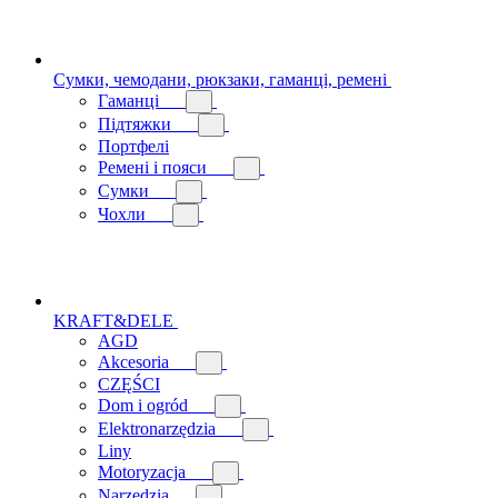
Сумки, чемодани, рюкзаки, гаманці, ремені
Гаманці
Підтяжки
Портфелі
Ремені і пояси
Сумки
Чохли
KRAFT&DELE
AGD
Akcesoria
CZĘŚCI
Dom i ogród
Elektronarzędzia
Liny
Motoryzacja
Narzędzia