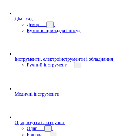
Дім і сад
Декор
Кухонне приладдя і посуд
Інструменти, електроінструменти і обладнання
Ручний інструмент
Медичні інструменти
Одяг, взуття і аксесуари
Одяг
Білизна