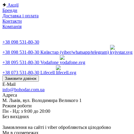
Акції
Бренди
Доставка і оплата
Контакти
Компанія
+38 098 531-80-30
+38 098 531-80-30
Київстар (viber/whatsapp/telegram)
+38 095 531-80-30
Vodafone
+38 073 531-80-30
Lifecell
Замовити дзвінок
E-Mail
info@bohodar.com.ua
Адреса
М. Львів, вул. Володимира Великого 1
Режим роботи
Пн - Нд: з 9:00 до 20:00
Без вихідних
Замовлення на сайті і viber обробляються цілодобово
Ми в соцмережах