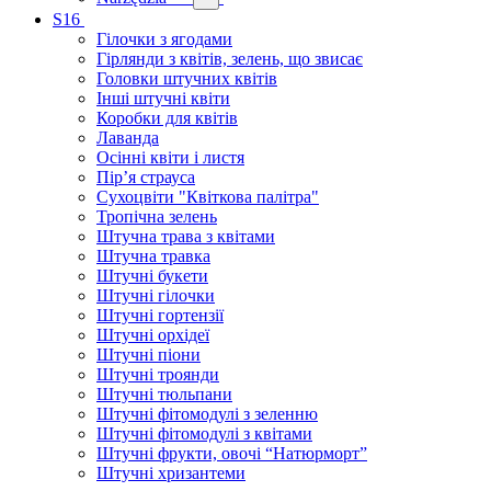
S16
Гілочки з ягодами
Гірлянди з квітів, зелень, що звисає
Головки штучних квітів
Інші штучні квіти
Коробки для квітів
Лаванда
Осінні квіти і листя
Пір’я страуса
Сухоцвіти "Квіткова палітра"
Тропічна зелень
Штучна трава з квітами
Штучна травка
Штучні букети
Штучні гілочки
Штучні гортензії
Штучні орхідеї
Штучні піони
Штучні троянди
Штучні тюльпани
Штучні фітомодулі з зеленню
Штучні фітомодулі з квітами
Штучні фрукти, овочі “Натюрморт”
Штучні хризантеми