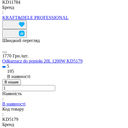
KD11784
Бренд
:
KRAFT&DELE PROFESSIONAL
Швидкий перегляд
1770 Грн./
шт.
Odkurzacz do popiołu 20L 1200W KD5179
5
195
В наявності
В кошик
Наявність
:
В наявності
Код товару
:
KD5179
Бренд