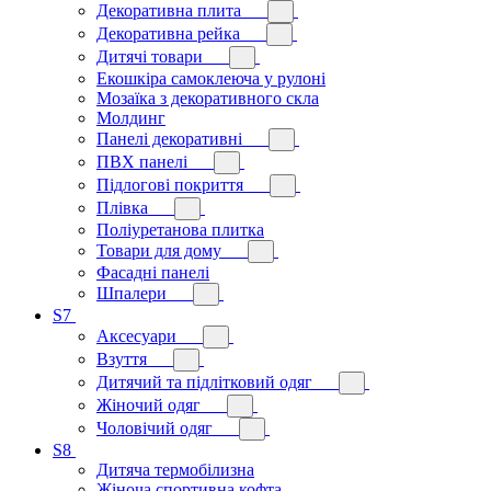
Декоративна плита
Декоративна рейка
Дитячі товари
Екошкіра самоклеюча у рулоні
Мозаїка з декоративного скла
Молдинг
Панелі декоративні
ПВХ панелі
Підлогові покриття
Плівка
Поліуретанова плитка
Товари для дому
Фасадні панелі
Шпалери
S7
Аксесуари
Взуття
Дитячий та підлітковий одяг
Жіночий одяг
Чоловічий одяг
S8
Дитяча термобілизна
Жіноча спортивна кофта