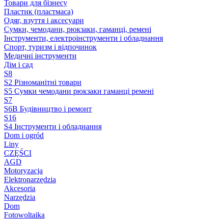
Товари для бізнесу
Пластик (пластмаса)
Одяг, взуття і аксесуари
Сумки, чемодани, рюкзаки, гаманці, ремені
Інструменти, електроінструменти і обладнання
Спорт, туризм і відпочинок
Медичні інструменти
Дім і сад
S8
S2 Різноманітні товари
S5 Сумки чемодани рюкзаки гаманці ремені
S7
S6B Будівництво і ремонт
S16
S4 Інструменти і обладнання
Dom i ogród
Liny
CZĘŚCI
AGD
Motoryzacja
Elektronarzędzia
Akcesoria
Narzędzia
Dom
Fotowoltaika