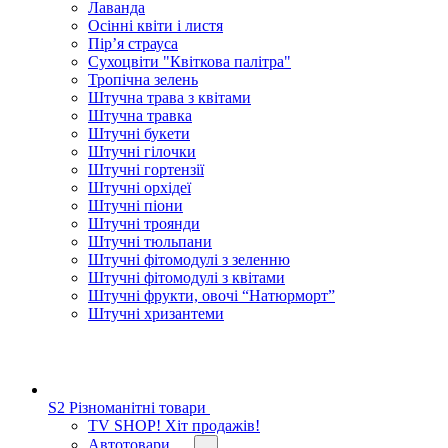
Лаванда
Осінні квіти і листя
Пір’я страуса
Сухоцвіти "Квіткова палітра"
Тропічна зелень
Штучна трава з квітами
Штучна травка
Штучні букети
Штучні гілочки
Штучні гортензії
Штучні орхідеї
Штучні піони
Штучні троянди
Штучні тюльпани
Штучні фітомодулі з зеленню
Штучні фітомодулі з квітами
Штучні фрукти, овочі “Натюрморт”
Штучні хризантеми
S2 Різноманітні товари
TV SHOP! Хіт продажів!
Автотовари