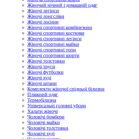
Жіночий нічний і домашній одяг
Жіночі легінси
Жіночі лонгсліви
Жіночі лосини
Жіночі спортивні комбінезони
Жіночі спортивні костюми
Жіночі спортивні легінси
Жіночі спортивні майки
Жіночі спортивні топи
Жіночі спортивні шорти
Жіночі толстовки
Жіночі труси
Жіночі футболки
Жіночі худі
Жіночі штани
Комплекти жіночої спідньої білизни
Пляжний одяг
Термобілизна
Універсальні головні убори
Халати жіночі
Чоловічі бомбери
Чоловічі майки
Чоловічі толстовки
Чоловічі худі