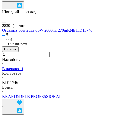
Швидкий перегляд
2830 Грн./
шт.
Osuszacz powietrza 65W 2000ml 270ml/24h KD11746
5
661
В наявності
В кошик
Наявність
:
В наявності
Код товару
:
KD11746
Бренд
:
KRAFT&DELE PROFESSIONAL