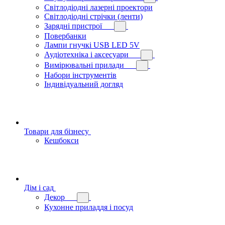
Світлодіодні лазерні проектори
Світлодіодні стрічки (ленти)
Зарядні пристрої
Повербанки
Лампи гнучкі USB LED 5V
Аудіотехніка і аксесуари
Вимірювальні прилади
Набори інструментів
Індивідуальний догляд
Товари для бізнесу
Кешбокси
Дім і сад
Декор
Кухонне приладдя і посуд