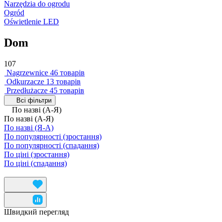
Narzędzia do ogrodu
Ogród
Oświetlenie LED
Dom
107
Nagrzewnice
46 товарів
Odkurzacze
13 товарів
Przedłużacze
45 товарів
Всі фільтри
По назві (А-Я)
По назві (А-Я)
По назві (Я-А)
По популярності (зростання)
По популярності (спадання)
По ціні (зростання)
По ціні (спадання)
Швидкий перегляд