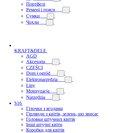
Портфелі
Ремені і пояси
Сумки
Чохли
KRAFT&DELE
AGD
Akcesoria
CZĘŚCI
Dom i ogród
Elektronarzędzia
Liny
Motoryzacja
Narzędzia
S16
Гілочки з ягодами
Гірлянди з квітів, зелень, що звисає
Головки штучних квітів
Інші штучні квіти
Коробки для квітів