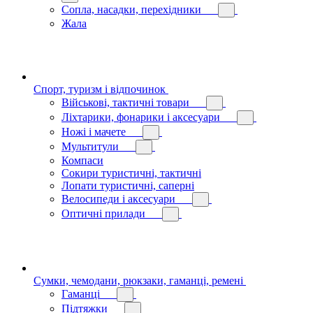
Сопла, насадки, перехідники
Жала
Спорт, туризм і відпочинок
Військові, тактичні товари
Ліхтарики, фонарики і аксесуари
Ножі і мачете
Мультитули
Компаси
Сокири туристичні, тактичні
Лопати туристичні, саперні
Велосипеди і аксесуари
Оптичні прилади
Сумки, чемодани, рюкзаки, гаманці, ремені
Гаманці
Підтяжки