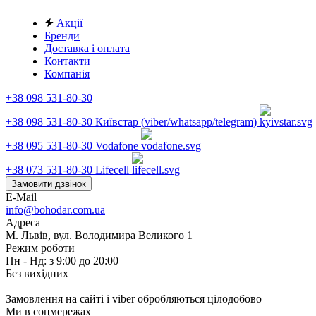
Акції
Бренди
Доставка і оплата
Контакти
Компанія
+38 098 531-80-30
+38 098 531-80-30
Київстар (viber/whatsapp/telegram)
+38 095 531-80-30
Vodafone
+38 073 531-80-30
Lifecell
Замовити дзвінок
E-Mail
info@bohodar.com.ua
Адреса
М. Львів, вул. Володимира Великого 1
Режим роботи
Пн - Нд: з 9:00 до 20:00
Без вихідних
Замовлення на сайті і viber обробляються цілодобово
Ми в соцмережах