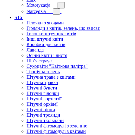
Motoryzacja
Narzędzia
S16
Гілочки з ягодами
Гірлянди з квітів, зелень, що звисає
Головки штучних квітів
Інші штучні квіти
Коробки для квітів
Лаванда
Осінні квіти і листя
Пір’я страуса
Сухоцвіти "Квіткова палітра"
Тропічна зелень
Штучна трава з квітами
Штучна травка
Штучні букети
Штучні гілочки
Штучні гортензії
Штучні орхідеї
Штучні піони
Штучні троянди
Штучні тюльпани
Штучні фітомодулі з зеленню
Штучні фітомодулі з квітами