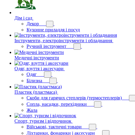
Дім і сад
Декор
Кухонне приладдя і посуд
Інструменти, електроінструменти і обладнання
Ручний інструмент
Медичні інструменти
Одяг, взуття і аксесуари
Одяг
Білизна
Пластик (пластмаса)
Скоби для гарячих степлерів (термостеплерів)
Сопла, насадки, перехідники
Жала
Спорт, туризм і відпочинок
Військові, тактичні товари
Ліхтарики, фонарики і аксесуари