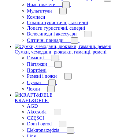
Ножі і мачете
Мультитули
Компаси
Сокири туристичні, тактичні
Лопати туристичні, саперні
Велосипеди і аксесуари
Оптичні прилади
Сумки, чемодани, рюкзаки, гаманці, ремені
Гаманці
Підтяжки
Портфелі
Ремені і пояси
Сумки
Чохли
KRAFT&DELE
AGD
Akcesoria
CZĘŚCI
Dom i ogród
Elektronarzędzia
Liny