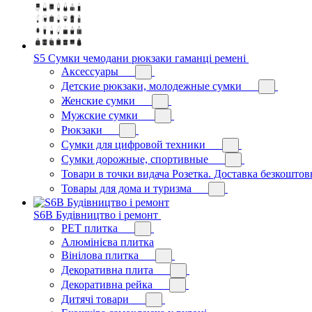
S5 Сумки чемодани рюкзаки гаманці ремені
Аксессуары
Детские рюкзаки, молодежные сумки
Женские сумки
Мужские сумки
Рюкзаки
Сумки для цифровой техники
Сумки дорожные, спортивные
Товари в точки видача Розетка. Доставка безкоштов
Товары для дома и туризма
S6B Будівництво і ремонт
PЕT плитка
Алюмінієва плитка
Вінілова плитка
Декоративна плита
Декоративна рейка
Дитячі товари