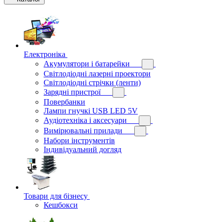
Електроніка
Акумулятори і батарейки
Світлодіодні лазерні проектори
Світлодіодні стрічки (ленти)
Зарядні пристрої
Повербанки
Лампи гнучкі USB LED 5V
Аудіотехніка і аксесуари
Вимірювальні прилади
Набори інструментів
Індивідуальний догляд
Товари для бізнесу
Кешбокси