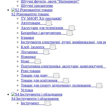
Штучні фрукти, овочі “Натюрморт”
Штучні хризантеми
S2 Різноманітні товари
TV SHOP! Хіт продажів!
Автотовари
Аксесуари для телевізорів
Батарейки і акумулятори
Іграшки
Інструменти електричні, ручні, вимірювальні, для р
Клей, ізолента
Ліхтарики
Новинки
Ножі
Портативна електроніка, аксесуари, комплектуючі
Різні товари
Товари для дому
Товари для освітлення
Товари для спорту, відпочинку, полювання
Устілки
S4 Інструменти і обладнання
Інструмент