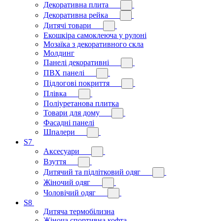
Декоративна плита
Декоративна рейка
Дитячі товари
Екошкіра самоклеюча у рулоні
Мозаїка з декоративного скла
Молдинг
Панелі декоративні
ПВХ панелі
Підлогові покриття
Плівка
Поліуретанова плитка
Товари для дому
Фасадні панелі
Шпалери
S7
Аксесуари
Взуття
Дитячий та підлітковий одяг
Жіночий одяг
Чоловічий одяг
S8
Дитяча термобілизна
Жіноча спортивна кофта