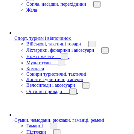
Сопла, насадки, перехідники
Жала
Спорт, туризм і відпочинок
Військові, тактичні товари
Ліхтарики, фонарики і аксесуари
Ножі і мачете
Мультитули
Компаси
Сокири туристичні, тактичні
Лопати туристичні, саперні
Велосипеди і аксесуари
Оптичні прилади
Сумки, чемодани, рюкзаки, гаманці, ремені
Гаманці
Підтяжки