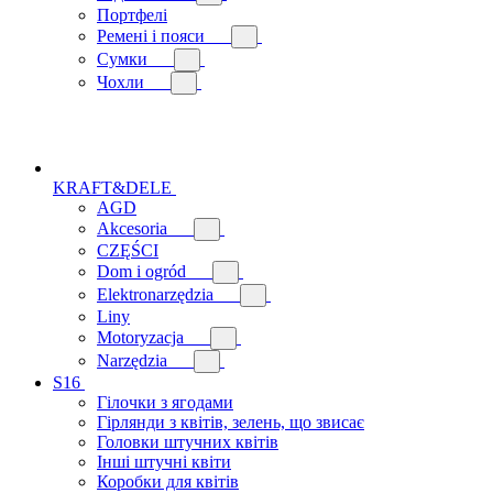
Портфелі
Ремені і пояси
Сумки
Чохли
KRAFT&DELE
AGD
Akcesoria
CZĘŚCI
Dom i ogród
Elektronarzędzia
Liny
Motoryzacja
Narzędzia
S16
Гілочки з ягодами
Гірлянди з квітів, зелень, що звисає
Головки штучних квітів
Інші штучні квіти
Коробки для квітів