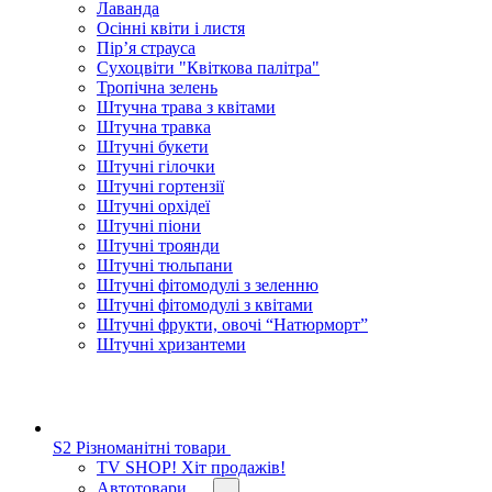
Лаванда
Осінні квіти і листя
Пір’я страуса
Сухоцвіти "Квіткова палітра"
Тропічна зелень
Штучна трава з квітами
Штучна травка
Штучні букети
Штучні гілочки
Штучні гортензії
Штучні орхідеї
Штучні піони
Штучні троянди
Штучні тюльпани
Штучні фітомодулі з зеленню
Штучні фітомодулі з квітами
Штучні фрукти, овочі “Натюрморт”
Штучні хризантеми
S2 Різноманітні товари
TV SHOP! Хіт продажів!
Автотовари