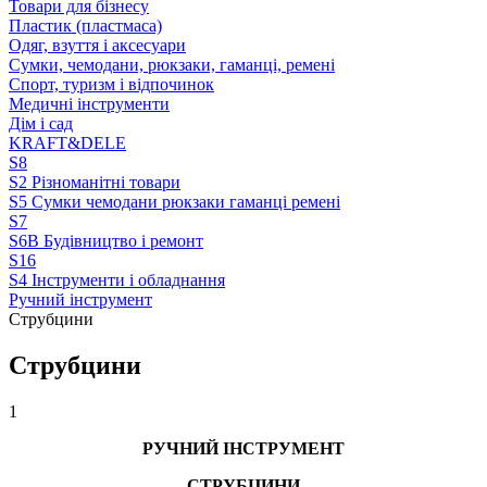
Товари для бізнесу
Пластик (пластмаса)
Одяг, взуття і аксесуари
Сумки, чемодани, рюкзаки, гаманці, ремені
Спорт, туризм і відпочинок
Медичні інструменти
Дім і сад
KRAFT&DELE
S8
S2 Різноманітні товари
S5 Сумки чемодани рюкзаки гаманці ремені
S7
S6B Будівництво і ремонт
S16
S4 Інструменти і обладнання
Ручний інструмент
Струбцини
Струбцини
1
РУЧНИЙ ІНСТРУМЕНТ
СТРУБЦИНИ