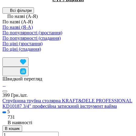
Всі фільтри
По назві (А-Я)
По назві (А-Я)
По назві (Я-А)
По популярності (зростання)
По популярності (спадання)
По ціні (зростання)
По ціні (спадання)
Швидкий перегляд
399 Грн./
шт.
Струбцина трубна столярна KRAFT&DELE PROFESSIONAL
KD10187 3/4" професійна затискний інструмент вайма
5
731
В наявності
В кошик