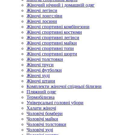
Жіночий нічний і домашній одяг
Жіночі легінси
Жіночі лонгсліви
Жіночі лосини
Жіночі спортивні комбінезони
Жіночі спортивні костюми
Жіночі спортивні легінси
Жіночі спортивні майки
Жіночі спортивні топи
Жіночі спортивні шорти
Жіночі толстовки
Жіночі труси
Жіночі футболки
Жіночі худі
Жіночі штани
Комплекти жіночої спідньої білизни
Пляжний одяг
Термобілизна
Універсальні головні убори
Халати жіночі
Чоловічі бомбери
Чоловічі майки
Чоловічі толстовки
Чоловічі худі