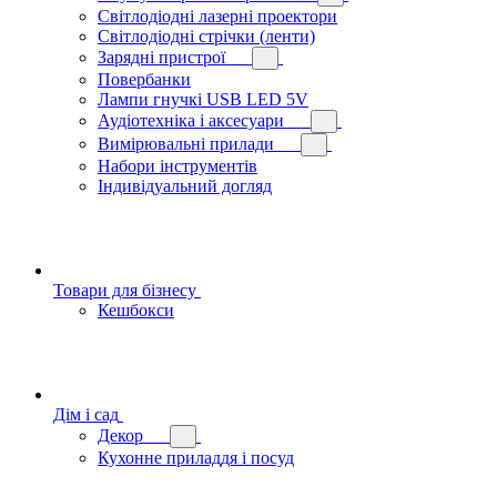
Світлодіодні лазерні проектори
Світлодіодні стрічки (ленти)
Зарядні пристрої
Повербанки
Лампи гнучкі USB LED 5V
Аудіотехніка і аксесуари
Вимірювальні прилади
Набори інструментів
Індивідуальний догляд
Товари для бізнесу
Кешбокси
Дім і сад
Декор
Кухонне приладдя і посуд