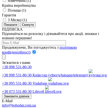
Німеччина
(
1
)
Країна виробництва
Польща
(
1
)
Гарантія
3 Місяці
(
1
)
Скинути
ПІДПИСКА
Підпишіться на розсилку і дізнавайтеся про акції, знижки і
новини першими!
Продовжуючи, Ви погоджуєтесь з
політикою
конфіденційності
Зв'язатися з нами
+38 098 531-80-30
+38 098 531-80-30
Київстар (viber/whatsapp/telegram)
+38 095 531-80-30
Vodafone
+38 073 531-80-30
Lifecell
Замовити дзвінок
E-Mail
info@bohodar.com.ua