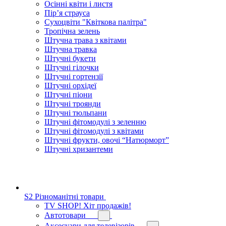
Осінні квіти і листя
Пір’я страуса
Сухоцвіти "Квіткова палітра"
Тропічна зелень
Штучна трава з квітами
Штучна травка
Штучні букети
Штучні гілочки
Штучні гортензії
Штучні орхідеї
Штучні піони
Штучні троянди
Штучні тюльпани
Штучні фітомодулі з зеленню
Штучні фітомодулі з квітами
Штучні фрукти, овочі “Натюрморт”
Штучні хризантеми
S2 Різноманітні товари
TV SHOP! Хіт продажів!
Автотовари
Аксесуари для телевізорів