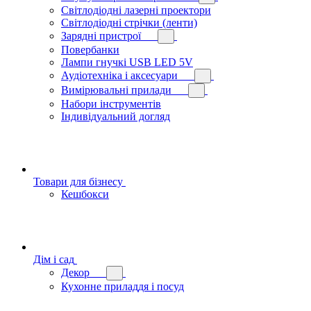
Світлодіодні лазерні проектори
Світлодіодні стрічки (ленти)
Зарядні пристрої
Повербанки
Лампи гнучкі USB LED 5V
Аудіотехніка і аксесуари
Вимірювальні прилади
Набори інструментів
Індивідуальний догляд
Товари для бізнесу
Кешбокси
Дім і сад
Декор
Кухонне приладдя і посуд