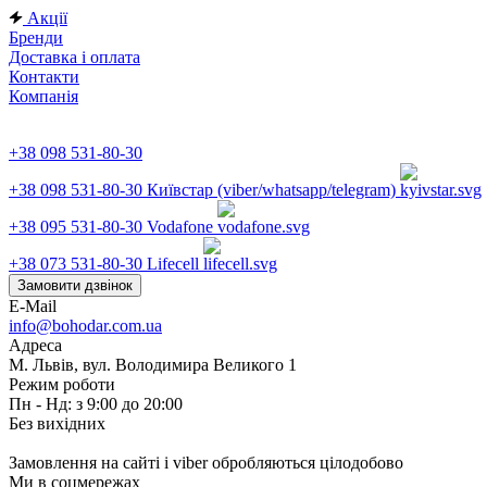
Акції
Бренди
Доставка і оплата
Контакти
Компанія
+38 098 531-80-30
+38 098 531-80-30
Київстар (viber/whatsapp/telegram)
+38 095 531-80-30
Vodafone
+38 073 531-80-30
Lifecell
Замовити дзвінок
E-Mail
info@bohodar.com.ua
Адреса
М. Львів, вул. Володимира Великого 1
Режим роботи
Пн - Нд: з 9:00 до 20:00
Без вихідних
Замовлення на сайті і viber обробляються цілодобово
Ми в соцмережах