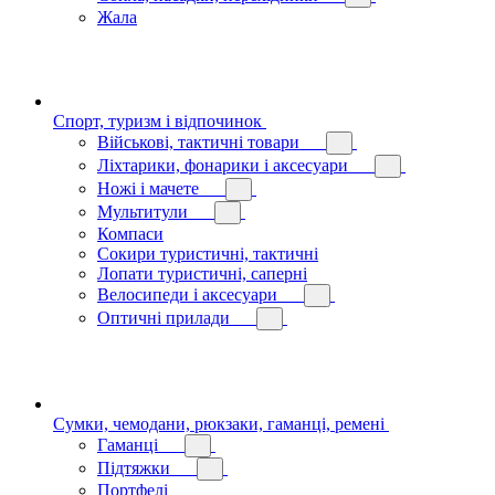
Жала
Спорт, туризм і відпочинок
Військові, тактичні товари
Ліхтарики, фонарики і аксесуари
Ножі і мачете
Мультитули
Компаси
Сокири туристичні, тактичні
Лопати туристичні, саперні
Велосипеди і аксесуари
Оптичні прилади
Сумки, чемодани, рюкзаки, гаманці, ремені
Гаманці
Підтяжки
Портфелі