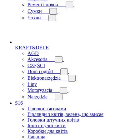
Ремені і пояси
Сумки
Чохли
KRAFT&DELE
AGD
Akcesoria
CZĘŚCI
Dom i ogród
Elektronarzędzia
Liny
Motoryzacja
Narzędzia
S16
Гілочки з ягодами
Гірлянди з квітів, зелень, що звисає
Головки штучних квітів
Інші штучні квіти
Коробки для квітів
Лаванда