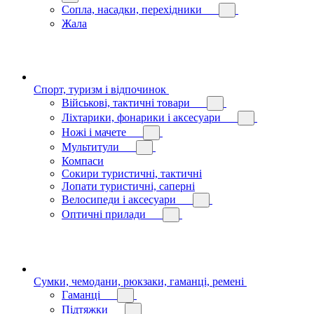
Сопла, насадки, перехідники
Жала
Спорт, туризм і відпочинок
Військові, тактичні товари
Ліхтарики, фонарики і аксесуари
Ножі і мачете
Мультитули
Компаси
Сокири туристичні, тактичні
Лопати туристичні, саперні
Велосипеди і аксесуари
Оптичні прилади
Сумки, чемодани, рюкзаки, гаманці, ремені
Гаманці
Підтяжки