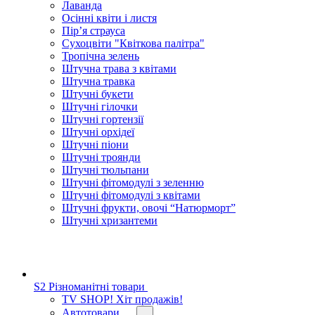
Лаванда
Осінні квіти і листя
Пір’я страуса
Сухоцвіти "Квіткова палітра"
Тропічна зелень
Штучна трава з квітами
Штучна травка
Штучні букети
Штучні гілочки
Штучні гортензії
Штучні орхідеї
Штучні піони
Штучні троянди
Штучні тюльпани
Штучні фітомодулі з зеленню
Штучні фітомодулі з квітами
Штучні фрукти, овочі “Натюрморт”
Штучні хризантеми
S2 Різноманітні товари
TV SHOP! Хіт продажів!
Автотовари