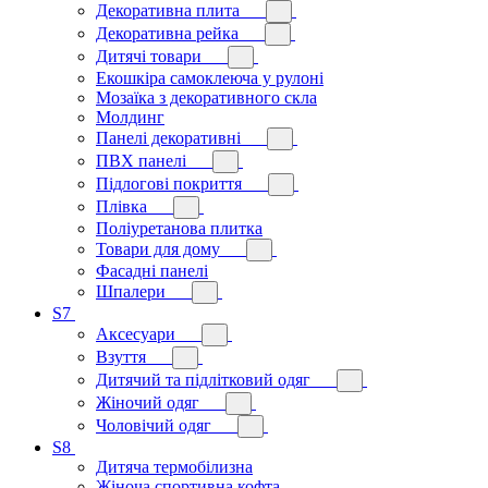
Декоративна плита
Декоративна рейка
Дитячі товари
Екошкіра самоклеюча у рулоні
Мозаїка з декоративного скла
Молдинг
Панелі декоративні
ПВХ панелі
Підлогові покриття
Плівка
Поліуретанова плитка
Товари для дому
Фасадні панелі
Шпалери
S7
Аксесуари
Взуття
Дитячий та підлітковий одяг
Жіночий одяг
Чоловічий одяг
S8
Дитяча термобілизна
Жіноча спортивна кофта