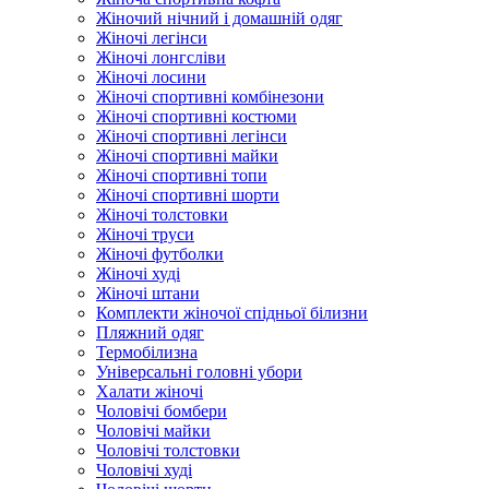
Жіночий нічний і домашній одяг
Жіночі легінси
Жіночі лонгсліви
Жіночі лосини
Жіночі спортивні комбінезони
Жіночі спортивні костюми
Жіночі спортивні легінси
Жіночі спортивні майки
Жіночі спортивні топи
Жіночі спортивні шорти
Жіночі толстовки
Жіночі труси
Жіночі футболки
Жіночі худі
Жіночі штани
Комплекти жіночої спідньої білизни
Пляжний одяг
Термобілизна
Універсальні головні убори
Халати жіночі
Чоловічі бомбери
Чоловічі майки
Чоловічі толстовки
Чоловічі худі