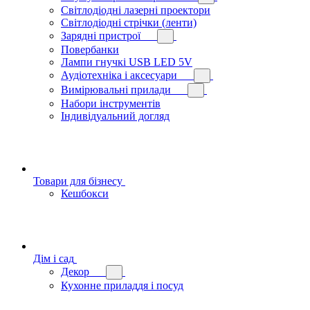
Світлодіодні лазерні проектори
Світлодіодні стрічки (ленти)
Зарядні пристрої
Повербанки
Лампи гнучкі USB LED 5V
Аудіотехніка і аксесуари
Вимірювальні прилади
Набори інструментів
Індивідуальний догляд
Товари для бізнесу
Кешбокси
Дім і сад
Декор
Кухонне приладдя і посуд