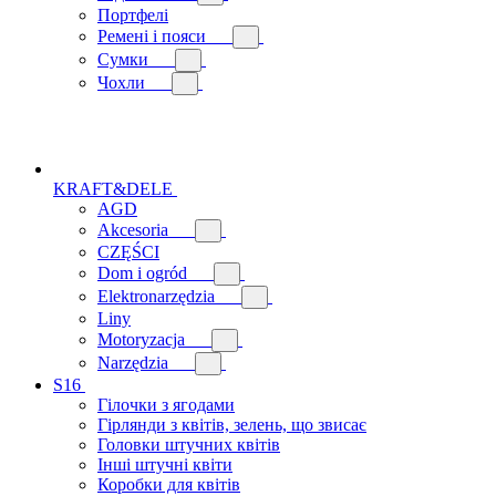
Портфелі
Ремені і пояси
Сумки
Чохли
KRAFT&DELE
AGD
Akcesoria
CZĘŚCI
Dom i ogród
Elektronarzędzia
Liny
Motoryzacja
Narzędzia
S16
Гілочки з ягодами
Гірлянди з квітів, зелень, що звисає
Головки штучних квітів
Інші штучні квіти
Коробки для квітів