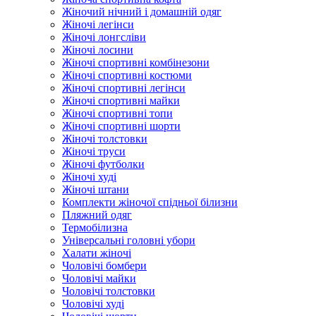
Жіночий нічний і домашній одяг
Жіночі легінси
Жіночі лонгсліви
Жіночі лосини
Жіночі спортивні комбінезони
Жіночі спортивні костюми
Жіночі спортивні легінси
Жіночі спортивні майки
Жіночі спортивні топи
Жіночі спортивні шорти
Жіночі толстовки
Жіночі труси
Жіночі футболки
Жіночі худі
Жіночі штани
Комплекти жіночої спідньої білизни
Пляжний одяг
Термобілизна
Універсальні головні убори
Халати жіночі
Чоловічі бомбери
Чоловічі майки
Чоловічі толстовки
Чоловічі худі