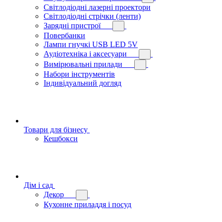
Світлодіодні лазерні проектори
Світлодіодні стрічки (ленти)
Зарядні пристрої
Повербанки
Лампи гнучкі USB LED 5V
Аудіотехніка і аксесуари
Вимірювальні прилади
Набори інструментів
Індивідуальний догляд
Товари для бізнесу
Кешбокси
Дім і сад
Декор
Кухонне приладдя і посуд