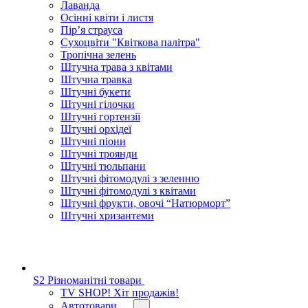
Лаванда
Осінні квіти і листя
Пір’я страуса
Сухоцвіти "Квіткова палітра"
Тропічна зелень
Штучна трава з квітами
Штучна травка
Штучні букети
Штучні гілочки
Штучні гортензії
Штучні орхідеї
Штучні піони
Штучні троянди
Штучні тюльпани
Штучні фітомодулі з зеленню
Штучні фітомодулі з квітами
Штучні фрукти, овочі “Натюрморт”
Штучні хризантеми
S2 Різноманітні товари
TV SHOP! Хіт продажів!
Автотовари