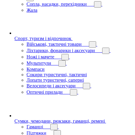
Сопла, насадки, перехідники
Жала
Спорт, туризм і відпочинок
Військові, тактичні товари
Ліхтарики, фонарики і аксесуари
Ножі і мачете
Мультитули
Компаси
Сокири туристичні, тактичні
Лопати туристичні, саперні
Велосипеди і аксесуари
Оптичні прилади
Сумки, чемодани, рюкзаки, гаманці, ремені
Гаманці
Підтяжки