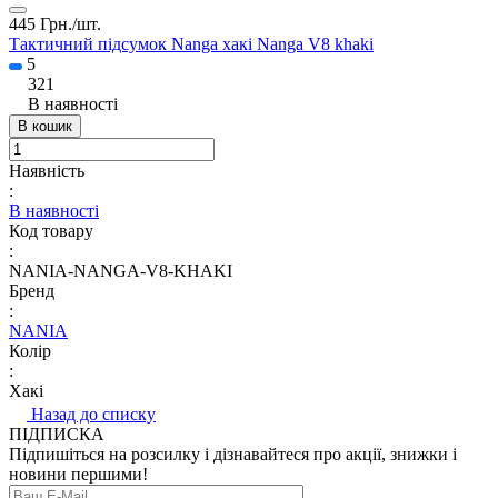
445 Грн./
шт.
Тактичний підсумок Nanga хакі Nanga V8 khaki
5
321
В наявності
В кошик
Наявність
:
В наявності
Код товару
:
NANIA-NANGA-V8-KHAKI
Бренд
:
NANIA
Колір
:
Хакі
Назад до списку
ПІДПИСКА
Підпишіться на розсилку і дізнавайтеся про акції, знижки і
новини першими!