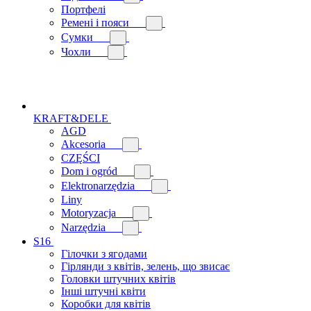
Портфелі
Ремені і пояси
Сумки
Чохли
KRAFT&DELE
AGD
Akcesoria
CZĘŚCI
Dom i ogród
Elektronarzędzia
Liny
Motoryzacja
Narzędzia
S16
Гілочки з ягодами
Гірлянди з квітів, зелень, що звисає
Головки штучних квітів
Інші штучні квіти
Коробки для квітів