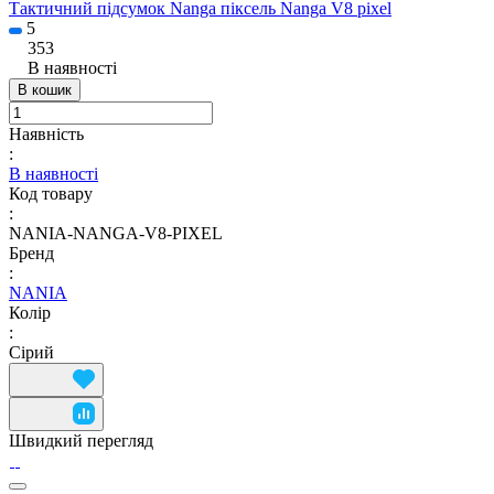
Тактичний підсумок Nanga піксель Nanga V8 pixel
5
353
В наявності
В кошик
Наявність
:
В наявності
Код товару
:
NANIA-NANGA-V8-PIXEL
Бренд
:
NANIA
Колір
:
Сірий
Швидкий перегляд