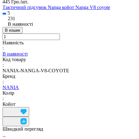
445 Грн./
шт.
Тактичний підсумок Nanga койот Nanga V8 coyote
5
231
В наявності
В кошик
Наявність
:
В наявності
Код товару
:
NANIA-NANGA-V8-COYOTE
Бренд
:
NANIA
Колір
:
Койот
Швидкий перегляд