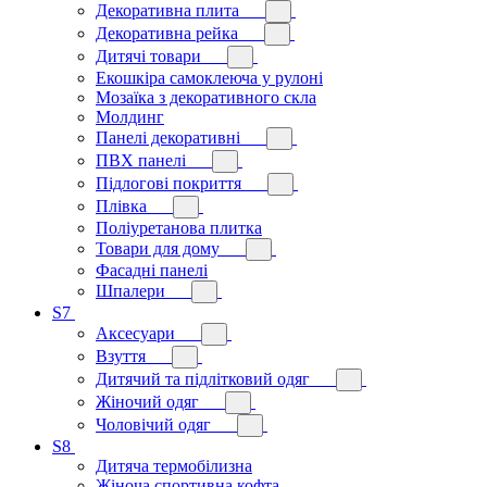
Декоративна плита
Декоративна рейка
Дитячі товари
Екошкіра самоклеюча у рулоні
Мозаїка з декоративного скла
Молдинг
Панелі декоративні
ПВХ панелі
Підлогові покриття
Плівка
Поліуретанова плитка
Товари для дому
Фасадні панелі
Шпалери
S7
Аксесуари
Взуття
Дитячий та підлітковий одяг
Жіночий одяг
Чоловічий одяг
S8
Дитяча термобілизна
Жіноча спортивна кофта