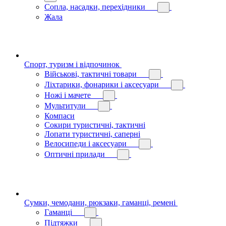
Сопла, насадки, перехідники
Жала
Спорт, туризм і відпочинок
Військові, тактичні товари
Ліхтарики, фонарики і аксесуари
Ножі і мачете
Мультитули
Компаси
Сокири туристичні, тактичні
Лопати туристичні, саперні
Велосипеди і аксесуари
Оптичні прилади
Сумки, чемодани, рюкзаки, гаманці, ремені
Гаманці
Підтяжки