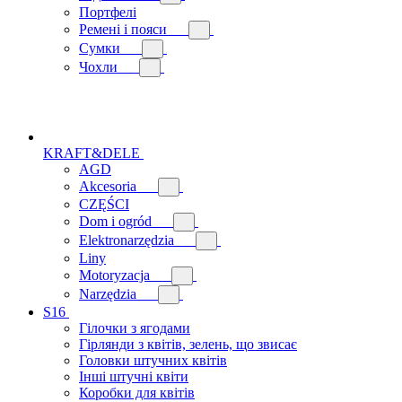
Портфелі
Ремені і пояси
Сумки
Чохли
KRAFT&DELE
AGD
Akcesoria
CZĘŚCI
Dom i ogród
Elektronarzędzia
Liny
Motoryzacja
Narzędzia
S16
Гілочки з ягодами
Гірлянди з квітів, зелень, що звисає
Головки штучних квітів
Інші штучні квіти
Коробки для квітів