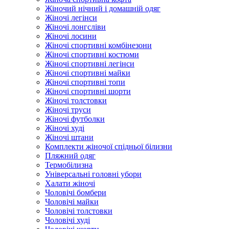
Жіночий нічний і домашній одяг
Жіночі легінси
Жіночі лонгсліви
Жіночі лосини
Жіночі спортивні комбінезони
Жіночі спортивні костюми
Жіночі спортивні легінси
Жіночі спортивні майки
Жіночі спортивні топи
Жіночі спортивні шорти
Жіночі толстовки
Жіночі труси
Жіночі футболки
Жіночі худі
Жіночі штани
Комплекти жіночої спідньої білизни
Пляжний одяг
Термобілизна
Універсальні головні убори
Халати жіночі
Чоловічі бомбери
Чоловічі майки
Чоловічі толстовки
Чоловічі худі