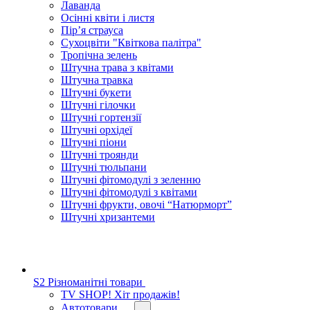
Лаванда
Осінні квіти і листя
Пір’я страуса
Сухоцвіти "Квіткова палітра"
Тропічна зелень
Штучна трава з квітами
Штучна травка
Штучні букети
Штучні гілочки
Штучні гортензії
Штучні орхідеї
Штучні піони
Штучні троянди
Штучні тюльпани
Штучні фітомодулі з зеленню
Штучні фітомодулі з квітами
Штучні фрукти, овочі “Натюрморт”
Штучні хризантеми
S2 Різноманітні товари
TV SHOP! Хіт продажів!
Автотовари