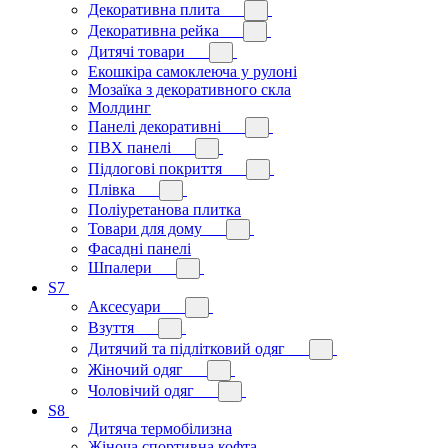
Декоративна плита
Декоративна рейка
Дитячі товари
Екошкіра самоклеюча у рулоні
Мозаїка з декоративного скла
Молдинг
Панелі декоративні
ПВХ панелі
Підлогові покриття
Плівка
Поліуретанова плитка
Товари для дому
Фасадні панелі
Шпалери
S7
Аксесуари
Взуття
Дитячий та підлітковий одяг
Жіночий одяг
Чоловічий одяг
S8
Дитяча термобілизна
Жіноча спортивна кофта