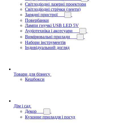
Світлодіодні лазерні проектори
Світлодіодні стрічки (ленти)
Зарядні пристрої
Повербанки
Лампи гнучкі USB LED 5V
Аудіотехніка і аксесуари
Вимірювальні прилади
Набори інструментів
Індивідуальний догляд
Товари для бізнесу
Кешбокси
Дім і сад
Декор
Кухонне приладдя і посуд