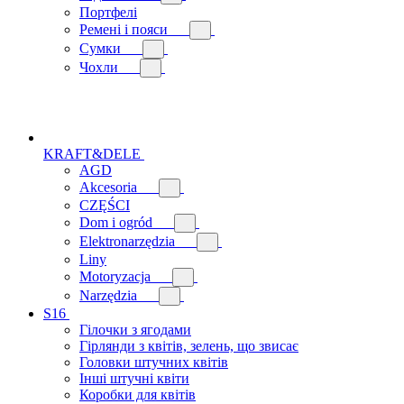
Портфелі
Ремені і пояси
Сумки
Чохли
KRAFT&DELE
AGD
Akcesoria
CZĘŚCI
Dom i ogród
Elektronarzędzia
Liny
Motoryzacja
Narzędzia
S16
Гілочки з ягодами
Гірлянди з квітів, зелень, що звисає
Головки штучних квітів
Інші штучні квіти
Коробки для квітів