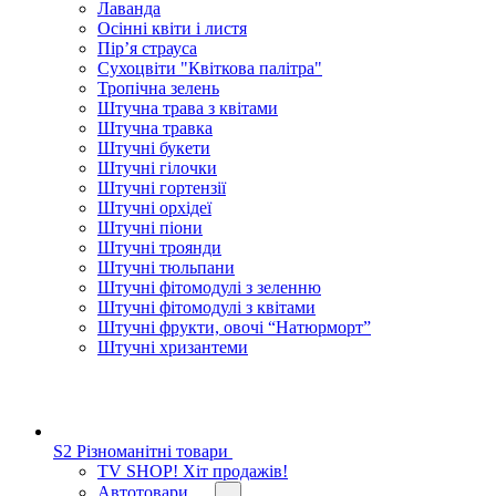
Лаванда
Осінні квіти і листя
Пір’я страуса
Сухоцвіти "Квіткова палітра"
Тропічна зелень
Штучна трава з квітами
Штучна травка
Штучні букети
Штучні гілочки
Штучні гортензії
Штучні орхідеї
Штучні піони
Штучні троянди
Штучні тюльпани
Штучні фітомодулі з зеленню
Штучні фітомодулі з квітами
Штучні фрукти, овочі “Натюрморт”
Штучні хризантеми
S2 Різноманітні товари
TV SHOP! Хіт продажів!
Автотовари