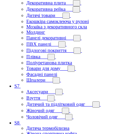
Декоративна плита
Декоративна рейка
Дитячі товари
Екошкіра самоклеюча у рулоні
Мозаїка з декоративного скла
Молдинг
Панелі декоративні
ПВХ панелі
Підлогові покриття
Плівка
Поліуретанова плитка
Товари для дому
Фасадні панелі
Шпалери
S7
Аксесуари
Взуття
Дитячий та підлітковий одяг
Жіночий одяг
Чоловічий одяг
S8
Дитяча термобілизна
Жіноча спортивна кофта