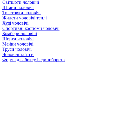
Світшоти чоловічі
Штани чоловічі
Толстовки чоловічі
Жилети чоловічі теплі
Худі чоловічі
Спортивні костюми чоловічі
Бомбери чоловічі
Шорти чоловічі
Майки чоловічі
Труси чоловічі
Чоловічі тайтси
Форма для боксу і єдиноборств