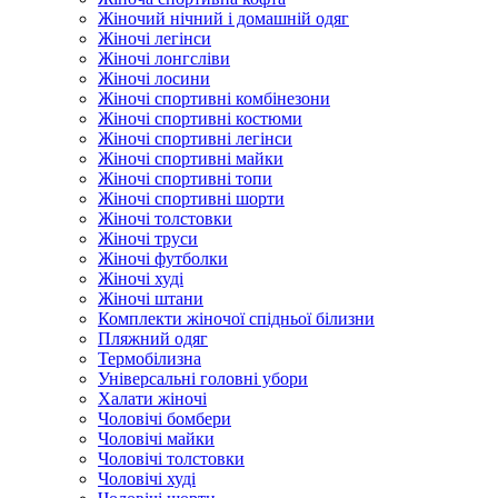
Жіночий нічний і домашній одяг
Жіночі легінси
Жіночі лонгсліви
Жіночі лосини
Жіночі спортивні комбінезони
Жіночі спортивні костюми
Жіночі спортивні легінси
Жіночі спортивні майки
Жіночі спортивні топи
Жіночі спортивні шорти
Жіночі толстовки
Жіночі труси
Жіночі футболки
Жіночі худі
Жіночі штани
Комплекти жіночої спідньої білизни
Пляжний одяг
Термобілизна
Універсальні головні убори
Халати жіночі
Чоловічі бомбери
Чоловічі майки
Чоловічі толстовки
Чоловічі худі