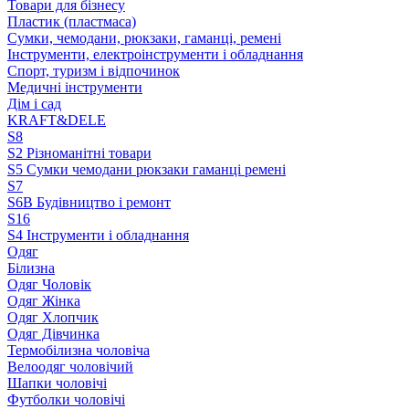
Товари для бізнесу
Пластик (пластмаса)
Сумки, чемодани, рюкзаки, гаманці, ремені
Інструменти, електроінструменти і обладнання
Спорт, туризм і відпочинок
Медичні інструменти
Дім і сад
KRAFT&DELE
S8
S2 Різноманітні товари
S5 Сумки чемодани рюкзаки гаманці ремені
S7
S6B Будівництво і ремонт
S16
S4 Інструменти і обладнання
Одяг
Білизна
Одяг Чоловік
Одяг Жінка
Одяг Хлопчик
Одяг Дівчинка
Термобілизна чоловіча
Велоодяг чоловічий
Шапки чоловічі
Футболки чоловічі