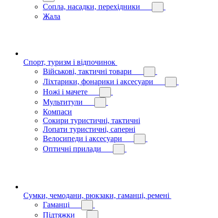
Сопла, насадки, перехідники
Жала
Спорт, туризм і відпочинок
Військові, тактичні товари
Ліхтарики, фонарики і аксесуари
Ножі і мачете
Мультитули
Компаси
Сокири туристичні, тактичні
Лопати туристичні, саперні
Велосипеди і аксесуари
Оптичні прилади
Сумки, чемодани, рюкзаки, гаманці, ремені
Гаманці
Підтяжки