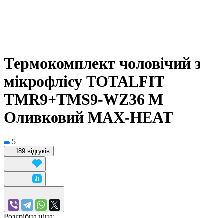
Термокомплект чоловічий з
мікрофлісу TOTALFIT
TMR9+TMS9-WZ36 M
Оливковий MAX-HEAT
5
189 відгуків
Роздрібна ціна: