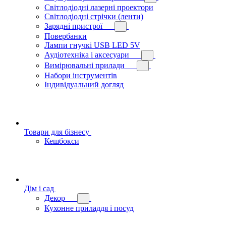
Світлодіодні лазерні проектори
Світлодіодні стрічки (ленти)
Зарядні пристрої
Повербанки
Лампи гнучкі USB LED 5V
Аудіотехніка і аксесуари
Вимірювальні прилади
Набори інструментів
Індивідуальний догляд
Товари для бізнесу
Кешбокси
Дім і сад
Декор
Кухонне приладдя і посуд