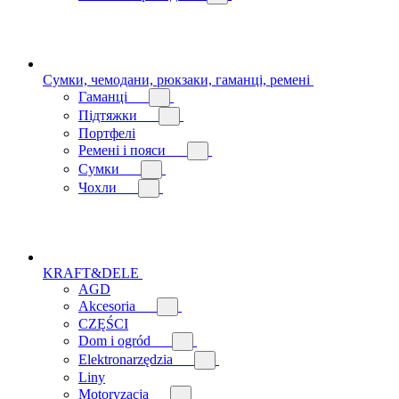
Сумки, чемодани, рюкзаки, гаманці, ремені
Гаманці
Підтяжки
Портфелі
Ремені і пояси
Сумки
Чохли
KRAFT&DELE
AGD
Akcesoria
CZĘŚCI
Dom i ogród
Elektronarzędzia
Liny
Motoryzacja