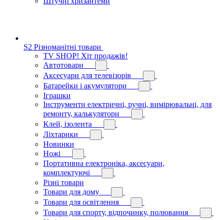
Штучні хризантеми
S2 Різноманітні товари
TV SHOP! Хіт продажів!
Автотовари
Аксесуари для телевізорів
Батарейки і акумулятори
Іграшки
Інструменти електричні, ручні, вимірювальні, для
ремонту, калькулятори
Клей, ізолента
Ліхтарики
Новинки
Ножі
Портативна електроніка, аксесуари,
комплектуючі
Різні товари
Товари для дому
Товари для освітлення
Товари для спорту, відпочинку, полювання