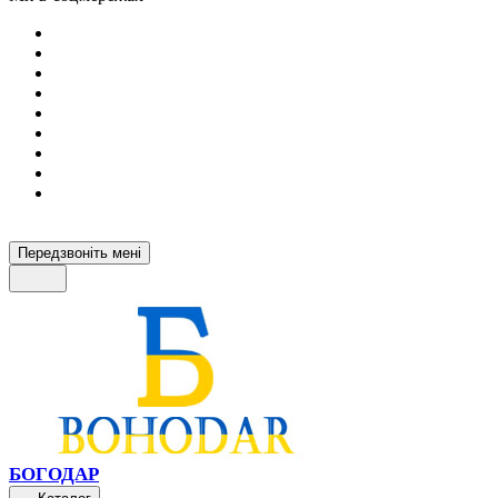
Передзвоніть мені
БОГОДАР