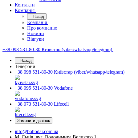
Контакти
Компанія
Назад
Компанія
Про компанію
Новини
Відгуки
+38 098 531-80-30
Київстар (viber/whatsapp/telegram)
Назад
Телефони
+38 098 531-80-30
Київстар (viber/whatsapp/telegram)
+38 095 531-80-30
Vodafone
+38 073 531-80-30
Lifecell
Замовити дзвінок
info@bohodar.com.ua
М. Львів, вул. Володимира Великого 1