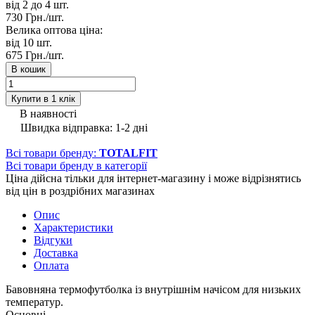
від 2 до 4
шт.
730 Грн./
шт.
Велика оптова ціна:
від 10
шт.
675 Грн./
шт.
В кошик
Купити в 1 клік
В наявності
Швидка відправка: 1-2 дні
Всі товари бренду:
TOTALFIT
Всі товари бренду в категорії
Ціна дійсна тільки для інтернет-магазину і може відрізнятись
від цін в роздрібних магазинах
Опис
Характеристики
Відгуки
Доставка
Оплата
Бавовняна термофутболка із внутрішнім начісом для низьких
температур.
Основні