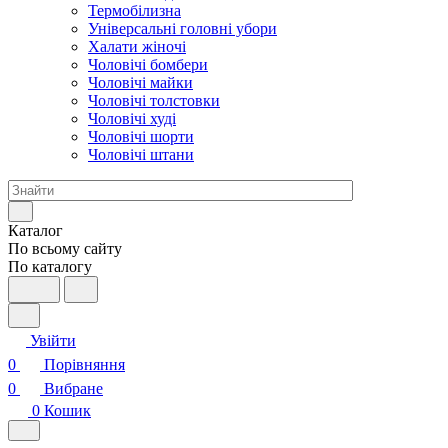
Термобілизна
Універсальні головні убори
Халати жіночі
Чоловічі бомбери
Чоловічі майки
Чоловічі толстовки
Чоловічі худі
Чоловічі шорти
Чоловічі штани
Каталог
По всьому сайту
По каталогу
Увійти
0
Порівняння
0
Вибране
0
Кошик