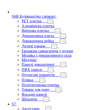
S6B Будівництво і ремонт
PЕT плитка
Алюмінієва плитка
Вінілова плитка
Декоративна плита
Декоративна рейка
Дитячі товари
Екошкіра самоклеюча у рулоні
Мозаїка з декоративного скла
Молдинг
Панелі декоративні
ПВХ панелі
Підлогові покриття
Плівка
Поліуретанова плитка
Товари для дому
Фасадні панелі
Шпалери
S7
Аксесуари