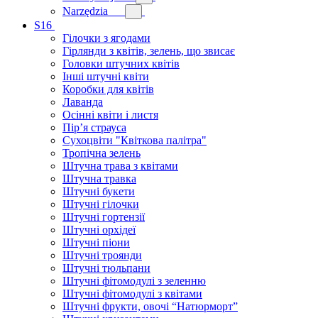
Narzędzia
S16
Гілочки з ягодами
Гірлянди з квітів, зелень, що звисає
Головки штучних квітів
Інші штучні квіти
Коробки для квітів
Лаванда
Осінні квіти і листя
Пір’я страуса
Сухоцвіти "Квіткова палітра"
Тропічна зелень
Штучна трава з квітами
Штучна травка
Штучні букети
Штучні гілочки
Штучні гортензії
Штучні орхідеї
Штучні піони
Штучні троянди
Штучні тюльпани
Штучні фітомодулі з зеленню
Штучні фітомодулі з квітами
Штучні фрукти, овочі “Натюрморт”