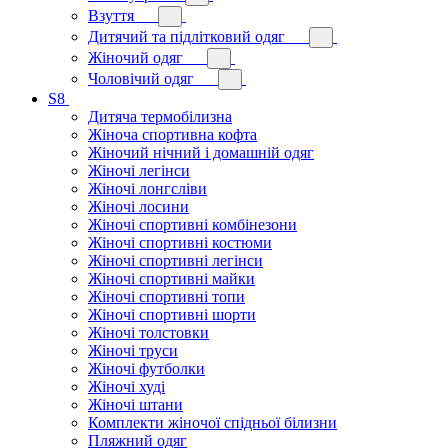
Взуття
Дитячий та підлітковий одяг
Жіночий одяг
Чоловічий одяг
S8
Дитяча термобілизна
Жіноча спортивна кофта
Жіночий нічний і домашній одяг
Жіночі легінси
Жіночі лонгсліви
Жіночі лосини
Жіночі спортивні комбінезони
Жіночі спортивні костюми
Жіночі спортивні легінси
Жіночі спортивні майки
Жіночі спортивні топи
Жіночі спортивні шорти
Жіночі толстовки
Жіночі труси
Жіночі футболки
Жіночі худі
Жіночі штани
Комплекти жіночої спідньої білизни
Пляжний одяг