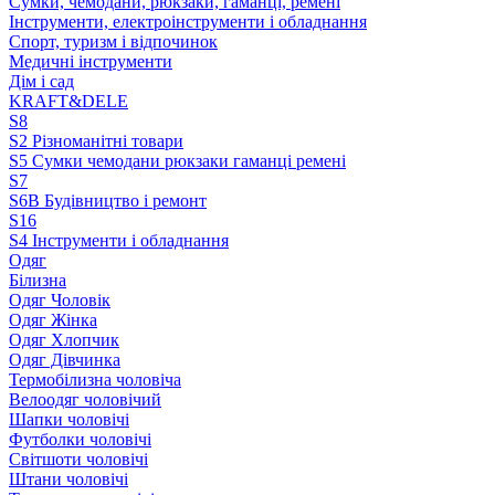
Сумки, чемодани, рюкзаки, гаманці, ремені
Інструменти, електроінструменти і обладнання
Спорт, туризм і відпочинок
Медичні інструменти
Дім і сад
KRAFT&DELE
S8
S2 Різноманітні товари
S5 Сумки чемодани рюкзаки гаманці ремені
S7
S6B Будівництво і ремонт
S16
S4 Інструменти і обладнання
Одяг
Білизна
Одяг Чоловік
Одяг Жінка
Одяг Хлопчик
Одяг Дівчинка
Термобілизна чоловіча
Велоодяг чоловічий
Шапки чоловічі
Футболки чоловічі
Світшоти чоловічі
Штани чоловічі