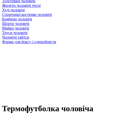
Толстовки чоловічі
Жилети чоловічі теплі
Худі чоловічі
Спортивні костюми чоловічі
Бомбери чоловічі
Шорти чоловічі
Майки чоловічі
Труси чоловічі
Чоловічі тайтси
Форма для боксу і єдиноборств
Термофутболка чоловіча