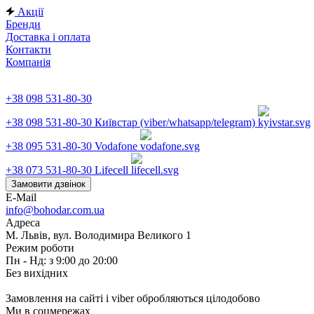
Акції
Бренди
Доставка і оплата
Контакти
Компанія
+38 098 531-80-30
+38 098 531-80-30
Київстар (viber/whatsapp/telegram)
+38 095 531-80-30
Vodafone
+38 073 531-80-30
Lifecell
Замовити дзвінок
E-Mail
info@bohodar.com.ua
Адреса
М. Львів, вул. Володимира Великого 1
Режим роботи
Пн - Нд: з 9:00 до 20:00
Без вихідних
Замовлення на сайті і viber обробляються цілодобово
Ми в соцмережах