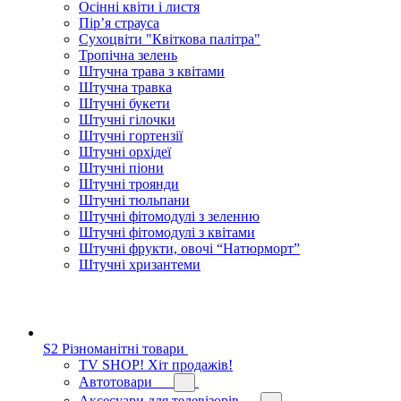
Осінні квіти і листя
Пір’я страуса
Сухоцвіти "Квіткова палітра"
Тропічна зелень
Штучна трава з квітами
Штучна травка
Штучні букети
Штучні гілочки
Штучні гортензії
Штучні орхідеї
Штучні піони
Штучні троянди
Штучні тюльпани
Штучні фітомодулі з зеленню
Штучні фітомодулі з квітами
Штучні фрукти, овочі “Натюрморт”
Штучні хризантеми
S2 Різноманітні товари
TV SHOP! Хіт продажів!
Автотовари
Аксесуари для телевізорів