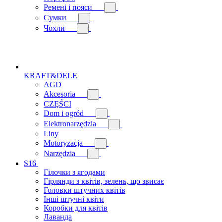
Ремені і пояси
Сумки
Чохли
KRAFT&DELE
AGD
Akcesoria
CZĘŚCI
Dom i ogród
Elektronarzędzia
Liny
Motoryzacja
Narzędzia
S16
Гілочки з ягодами
Гірлянди з квітів, зелень, що звисає
Головки штучних квітів
Інші штучні квіти
Коробки для квітів
Лаванда