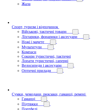
Жала
Спорт, туризм і відпочинок
Військові, тактичні товари
Ліхтарики, фонарики і аксесуари
Ножі і мачете
Мультитули
Компаси
Сокири туристичні, тактичні
Лопати туристичні, саперні
Велосипеди і аксесуари
Оптичні прилади
Сумки, чемодани, рюкзаки, гаманці, ремені
Гаманці
Підтяжки
Портфелі