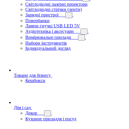
Світлодіодні лазерні проектори
Світлодіодні стрічки (ленти)
Зарядні пристрої
Повербанки
Лампи гнучкі USB LED 5V
Аудіотехніка і аксесуари
Вимірювальні прилади
Набори інструментів
Індивідуальний догляд
Товари для бізнесу
Кешбокси
Дім і сад
Декор
Кухонне приладдя і посуд