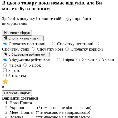
В цього товару поки немає відгуків, але Ви
можете бути першим
Здійсніть покупку і залиште свій відгук про його
використання
Написати відгук
Спочатку позитивні
Спочатку позитивні
Спочатку негативні
Спочатку старі
Спочатку нові
Спочатку корисні
З будь-яким рейтингом
З будь-яким рейтингом
1 зірка
2 зірки
3 зірки
4 зірки
5 зірок
З фото
З текстом
5
Написати відгук
Варіанти доставки
1. Нова Пошта
2. Укрпошта (*тимчасово не відправляємо)
3. Meest Пошта (*тимчасово не відправляємо)
4. Rozetka (*тимчасово не відправляємо)