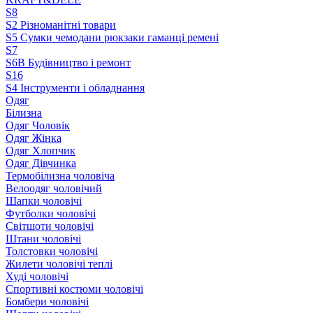
S8
S2 Різноманітні товари
S5 Сумки чемодани рюкзаки гаманці ремені
S7
S6B Будівництво і ремонт
S16
S4 Інструменти і обладнання
Одяг
Білизна
Одяг Чоловік
Одяг Жінка
Одяг Хлопчик
Одяг Дівчинка
Термобілизна чоловіча
Велоодяг чоловічий
Шапки чоловічі
Футболки чоловічі
Світшоти чоловічі
Штани чоловічі
Толстовки чоловічі
Жилети чоловічі теплі
Худі чоловічі
Спортивні костюми чоловічі
Бомбери чоловічі