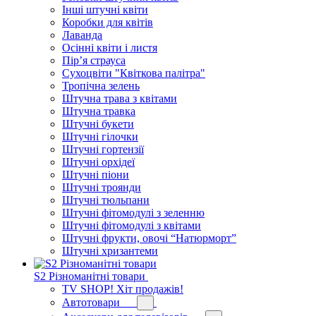
Інші штучні квіти
Коробки для квітів
Лаванда
Осінні квіти і листя
Пір’я страуса
Сухоцвіти "Квіткова палітра"
Тропічна зелень
Штучна трава з квітами
Штучна травка
Штучні букети
Штучні гілочки
Штучні гортензії
Штучні орхідеї
Штучні піони
Штучні троянди
Штучні тюльпани
Штучні фітомодулі з зеленню
Штучні фітомодулі з квітами
Штучні фрукти, овочі “Натюрморт”
Штучні хризантеми
S2 Різноманітні товари
TV SHOP! Хіт продажів!
Автотовари