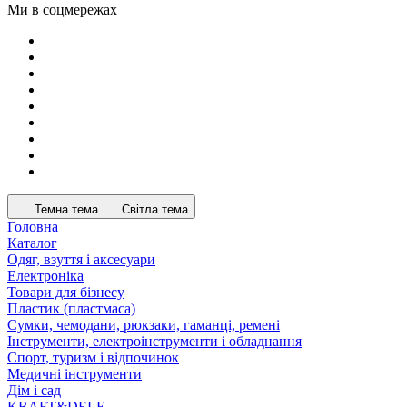
Ми в соцмережах
Темна тема
Світла тема
Головна
Каталог
Одяг, взуття і аксесуари
Електроніка
Товари для бізнесу
Пластик (пластмаса)
Сумки, чемодани, рюкзаки, гаманці, ремені
Інструменти, електроінструменти і обладнання
Спорт, туризм і відпочинок
Медичні інструменти
Дім і сад
KRAFT&DELE