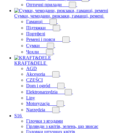
Оптичні прилади
Сумки, чемодани, рюкзаки, гаманці, ремені
Гаманці
Підтяжки
Портфелі
Ремені і пояси
Сумки
Чохли
KRAFT&DELE
AGD
Akcesoria
CZĘŚCI
Dom i ogród
Elektronarzędzia
Liny
Motoryzacja
Narzędzia
S16
Гілочки з ягодами
Гірлянди з квітів, зелень, що звисає
Головки штучних квітів