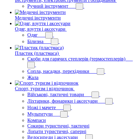
Інструменти, електроінструменти і обладнання
Ручний інструмент
Медичні інструменти
Одяг, взуття і аксесуари
Одяг
Білизна
Пластик (пластмаса)
Скоби для гарячих степлерів (термостеплерів)
Сопла, насадки, перехідники
Жала
Спорт, туризм і відпочинок
Військові, тактичні товари
Ліхтарики, фонарики і аксесуари
Ножі і мачете
Мультитули
Компаси
Сокири туристичні, тактичні
Лопати туристичні, саперні
Велосипеди і аксесуари