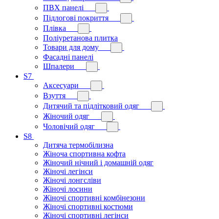
ПВХ панелі
Підлогові покриття
Плівка
Поліуретанова плитка
Товари для дому
Фасадні панелі
Шпалери
S7
Аксесуари
Взуття
Дитячий та підлітковий одяг
Жіночий одяг
Чоловічий одяг
S8
Дитяча термобілизна
Жіноча спортивна кофта
Жіночий нічний і домашній одяг
Жіночі легінси
Жіночі лонгсліви
Жіночі лосини
Жіночі спортивні комбінезони
Жіночі спортивні костюми
Жіночі спортивні легінси