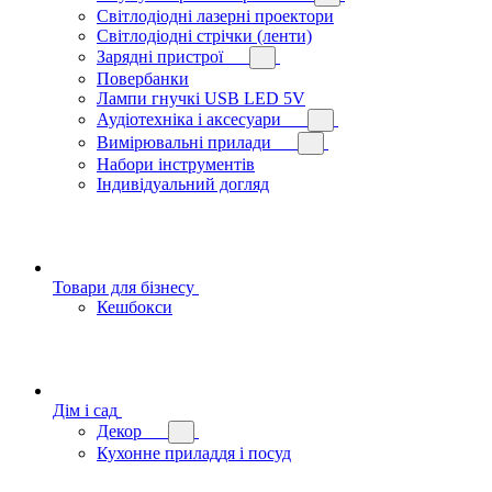
Світлодіодні лазерні проектори
Світлодіодні стрічки (ленти)
Зарядні пристрої
Повербанки
Лампи гнучкі USB LED 5V
Аудіотехніка і аксесуари
Вимірювальні прилади
Набори інструментів
Індивідуальний догляд
Товари для бізнесу
Кешбокси
Дім і сад
Декор
Кухонне приладдя і посуд