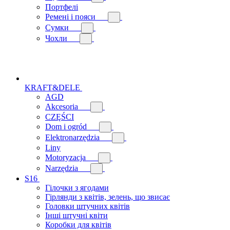
Портфелі
Ремені і пояси
Сумки
Чохли
KRAFT&DELE
AGD
Akcesoria
CZĘŚCI
Dom i ogród
Elektronarzędzia
Liny
Motoryzacja
Narzędzia
S16
Гілочки з ягодами
Гірлянди з квітів, зелень, що звисає
Головки штучних квітів
Інші штучні квіти
Коробки для квітів