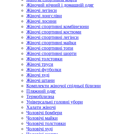
Жіночий нічний і домашній одяг
Жіночі легінси
Жіночі лонгсліви
Жіночі лосини
Жіночі спортивні комбінезони
Жіночі спортивні костюми
Жіночі спортивні легінси
Жіночі спортивні майки
Жіночі спортивні топи
Жіночі спортивні шорти
Жіночі толстовки
Жіночі труси
Жіночі футболки
Жіночі худі
Жіночі штани
Комплекти жіночої спідньої білизни
Пляжний одяг
Термобілизна
Універсальні головні убори
Халати жіночі
Чоловічі бомбери
Чоловічі майки
Чоловічі толстовки
Чоловічі худі