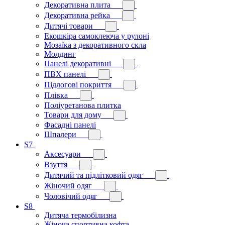
Декоративна плита
Декоративна рейка
Дитячі товари
Екошкіра самоклеюча у рулоні
Мозаїка з декоративного скла
Молдинг
Панелі декоративні
ПВХ панелі
Підлогові покриття
Плівка
Поліуретанова плитка
Товари для дому
Фасадні панелі
Шпалери
S7
Аксесуари
Взуття
Дитячий та підлітковий одяг
Жіночий одяг
Чоловічий одяг
S8
Дитяча термобілизна
Жіноча спортивна кофта