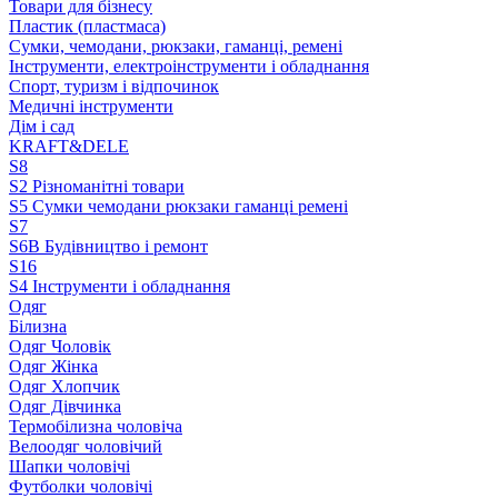
Товари для бізнесу
Пластик (пластмаса)
Сумки, чемодани, рюкзаки, гаманці, ремені
Інструменти, електроінструменти і обладнання
Спорт, туризм і відпочинок
Медичні інструменти
Дім і сад
KRAFT&DELE
S8
S2 Різноманітні товари
S5 Сумки чемодани рюкзаки гаманці ремені
S7
S6B Будівництво і ремонт
S16
S4 Інструменти і обладнання
Одяг
Білизна
Одяг Чоловік
Одяг Жінка
Одяг Хлопчик
Одяг Дівчинка
Термобілизна чоловіча
Велоодяг чоловічий
Шапки чоловічі
Футболки чоловічі