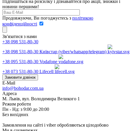
Підпишіться на розсилку і дізнавайтеся про акції, знижки і
новини першими!
Продовжуючи, Ви погоджуєтесь з
політикою
конфіденційності
Зв'язатися з нами
+38 098 531-80-30
+38 098 531-80-30
Київстар (viber/whatsapp/telegram)
+38 095 531-80-30
Vodafone
+38 073 531-80-30
Lifecell
Замовити дзвінок
E-Mail
info@bohodar.com.ua
Адреса
М. Львів, вул. Володимира Великого 1
Режим роботи
Пн - Нд: з 9:00 до 20:00
Без вихідних
Замовлення на сайті і viber обробляються цілодобово
Ми в соцмережах