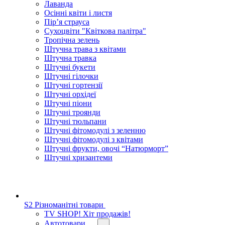
Лаванда
Осінні квіти і листя
Пір’я страуса
Сухоцвіти "Квіткова палітра"
Тропічна зелень
Штучна трава з квітами
Штучна травка
Штучні букети
Штучні гілочки
Штучні гортензії
Штучні орхідеї
Штучні піони
Штучні троянди
Штучні тюльпани
Штучні фітомодулі з зеленню
Штучні фітомодулі з квітами
Штучні фрукти, овочі “Натюрморт”
Штучні хризантеми
S2 Різноманітні товари
TV SHOP! Хіт продажів!
Автотовари