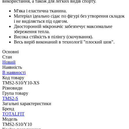
використання, а також для легких видів спорту.
М'яка і еластична тканина.
Матеріал ідеально сідає по фігурі без утворення складок
і не виділяється під одягом.
Двосторонній мікроначіс забезпечує максимальне
збереження тепла.
Висока стійкість в пілінгу (скочування).
Весь виріб виконаний в технології "плоский шов".
Основні
Стан
Новий
Наявність
В наявності
Код товару
TMS2-S10/Y10-XS
Різновиди
Група товару
TMS2-S
Загальні характеристики
Бренд
TOTALFIT
Модель
TMS2-S10/Y10