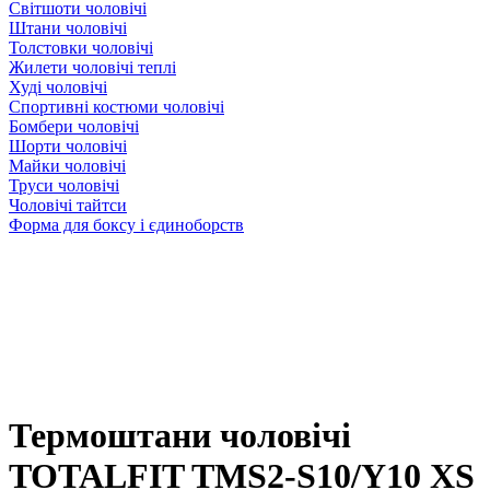
Світшоти чоловічі
Штани чоловічі
Толстовки чоловічі
Жилети чоловічі теплі
Худі чоловічі
Спортивні костюми чоловічі
Бомбери чоловічі
Шорти чоловічі
Майки чоловічі
Труси чоловічі
Чоловічі тайтси
Форма для боксу і єдиноборств
Термоштани чоловічі
TOTALFIT TMS2-S10/Y10 XS