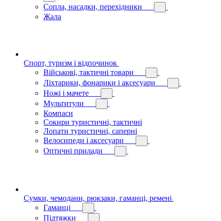
Сопла, насадки, перехідники
Жала
Спорт, туризм і відпочинок
Військові, тактичні товари
Ліхтарики, фонарики і аксесуари
Ножі і мачете
Мультитули
Компаси
Сокири туристичні, тактичні
Лопати туристичні, саперні
Велосипеди і аксесуари
Оптичні прилади
Сумки, чемодани, рюкзаки, гаманці, ремені
Гаманці
Підтяжки