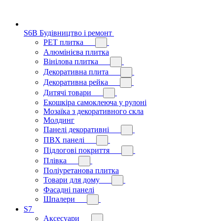
S6B Будівництво і ремонт
PЕT плитка
Алюмінієва плитка
Вінілова плитка
Декоративна плита
Декоративна рейка
Дитячі товари
Екошкіра самоклеюча у рулоні
Мозаїка з декоративного скла
Молдинг
Панелі декоративні
ПВХ панелі
Підлогові покриття
Плівка
Поліуретанова плитка
Товари для дому
Фасадні панелі
Шпалери
S7
Аксесуари