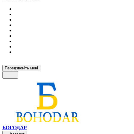
Передзвоніть мені
БОГОДАР