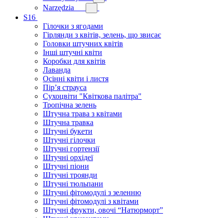
Narzędzia
S16
Гілочки з ягодами
Гірлянди з квітів, зелень, що звисає
Головки штучних квітів
Інші штучні квіти
Коробки для квітів
Лаванда
Осінні квіти і листя
Пір’я страуса
Сухоцвіти "Квіткова палітра"
Тропічна зелень
Штучна трава з квітами
Штучна травка
Штучні букети
Штучні гілочки
Штучні гортензії
Штучні орхідеї
Штучні піони
Штучні троянди
Штучні тюльпани
Штучні фітомодулі з зеленню
Штучні фітомодулі з квітами
Штучні фрукти, овочі “Натюрморт”