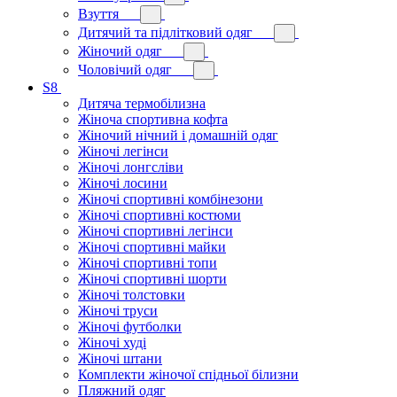
Взуття
Дитячий та підлітковий одяг
Жіночий одяг
Чоловічий одяг
S8
Дитяча термобілизна
Жіноча спортивна кофта
Жіночий нічний і домашній одяг
Жіночі легінси
Жіночі лонгсліви
Жіночі лосини
Жіночі спортивні комбінезони
Жіночі спортивні костюми
Жіночі спортивні легінси
Жіночі спортивні майки
Жіночі спортивні топи
Жіночі спортивні шорти
Жіночі толстовки
Жіночі труси
Жіночі футболки
Жіночі худі
Жіночі штани
Комплекти жіночої спідньої білизни
Пляжний одяг