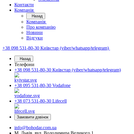
Контакти
Компанія
Назад
Компанія
Про компанію
Новини
Відгуки
+38 098 531-80-30
Київстар (viber/whatsapp/telegram)
Назад
Телефони
+38 098 531-80-30
Київстар (viber/whatsapp/telegram)
+38 095 531-80-30
Vodafone
+38 073 531-80-30
Lifecell
Замовити дзвінок
info@bohodar.com.ua
М. Львів, вул. Володимира Великого 1