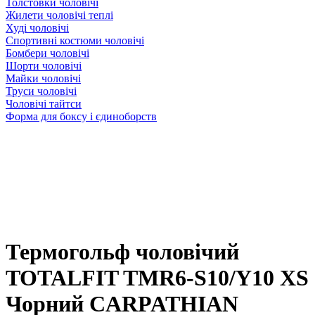
Толстовки чоловічі
Жилети чоловічі теплі
Худі чоловічі
Спортивні костюми чоловічі
Бомбери чоловічі
Шорти чоловічі
Майки чоловічі
Труси чоловічі
Чоловічі тайтси
Форма для боксу і єдиноборств
Термогольф чоловічий
TOTALFIT TMR6-S10/Y10 XS
Чорний CARPATHIAN