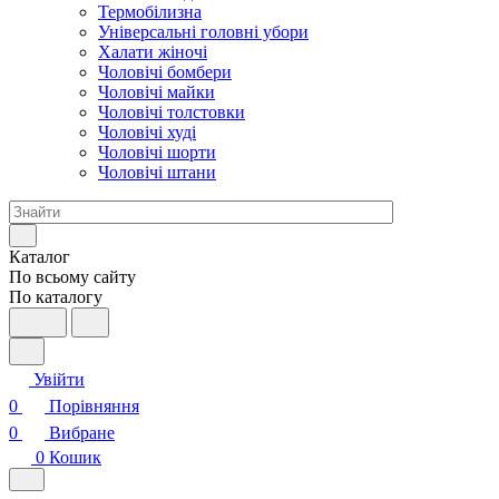
Термобілизна
Універсальні головні убори
Халати жіночі
Чоловічі бомбери
Чоловічі майки
Чоловічі толстовки
Чоловічі худі
Чоловічі шорти
Чоловічі штани
Каталог
По всьому сайту
По каталогу
Увійти
0
Порівняння
0
Вибране
0
Кошик