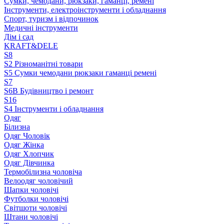
Сумки, чемодани, рюкзаки, гаманці, ремені
Інструменти, електроінструменти і обладнання
Спорт, туризм і відпочинок
Медичні інструменти
Дім і сад
KRAFT&DELE
S8
S2 Різноманітні товари
S5 Сумки чемодани рюкзаки гаманці ремені
S7
S6B Будівництво і ремонт
S16
S4 Інструменти і обладнання
Одяг
Білизна
Одяг Чоловік
Одяг Жінка
Одяг Хлопчик
Одяг Дівчинка
Термобілизна чоловіча
Велоодяг чоловічий
Шапки чоловічі
Футболки чоловічі
Світшоти чоловічі
Штани чоловічі