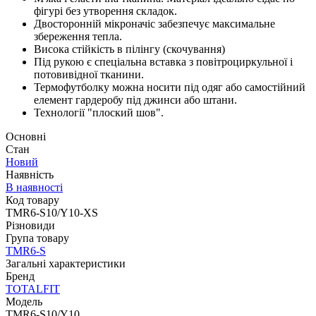
фігурі без утворення складок.
Двосторонній мікроначіс забезпечує максимальне
збереження тепла.
Висока стійкість в пілінгу (скочування)
Під рукою є спеціальна вставка з повітроциркульної і
потовивідної тканини.
Термофутболку можна носити під одяг або самостійний
елемент гардеробу під джинси або штани.
Технології "плоский шов".
Основні
Стан
Новий
Наявність
В наявності
Код товару
TMR6-S10/Y10-XS
Різновиди
Група товару
TMR6-S
Загальні характеристики
Бренд
TOTALFIT
Модель
TMR6-S10/Y10