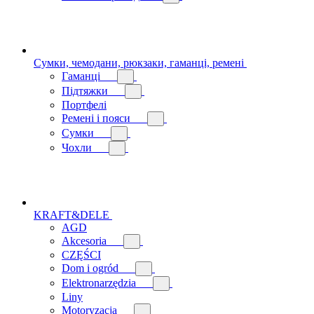
Сумки, чемодани, рюкзаки, гаманці, ремені
Гаманці
Підтяжки
Портфелі
Ремені і пояси
Сумки
Чохли
KRAFT&DELE
AGD
Akcesoria
CZĘŚCI
Dom i ogród
Elektronarzędzia
Liny
Motoryzacja