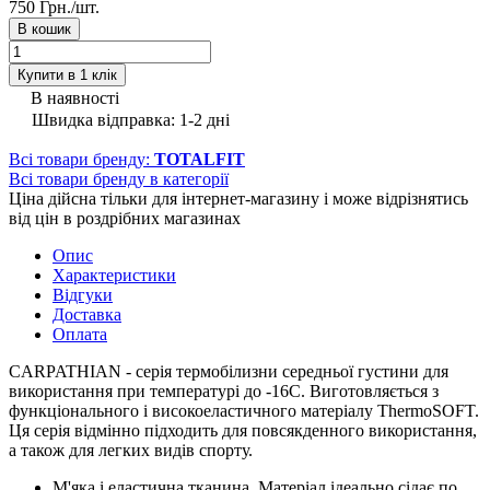
750 Грн./
шт.
В кошик
Купити в 1 клік
В наявності
Швидка відправка: 1-2 дні
Всі товари бренду:
TOTALFIT
Всі товари бренду в категорії
Ціна дійсна тільки для інтернет-магазину і може відрізнятись
від цін в роздрібних магазинах
Опис
Характеристики
Відгуки
Доставка
Оплата
CARPATHIAN - серія термобілизни середньої густини для
використання при температурі до -16С. Виготовляється з
функціонального і високоеластичного матеріалу ThermoSOFT.
Ця серія відмінно підходить для повсякденного використання,
а також для легких видів спорту.
М'яка і еластична тканина. Матеріал ідеально сідає по