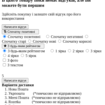
В цього товару поки немає відгуків, але Ви
можете бути першим
Здійсніть покупку і залиште свій відгук про його
використання
Написати відгук
Спочатку позитивні
Спочатку позитивні
Спочатку негативні
Спочатку старі
Спочатку нові
Спочатку корисні
З будь-яким рейтингом
З будь-яким рейтингом
1 зірка
2 зірки
3 зірки
4 зірки
5 зірок
З фото
З текстом
5
Написати відгук
Варіанти доставки
1. Нова Пошта
2. Укрпошта (*тимчасово не відправляємо)
3. Meest Пошта (*тимчасово не відправляємо)
4. Rozetka (*тимчасово не відправляємо)