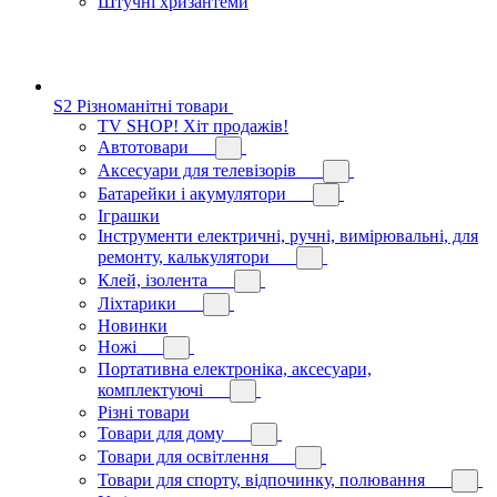
Штучні хризантеми
S2 Різноманітні товари
TV SHOP! Хіт продажів!
Автотовари
Аксесуари для телевізорів
Батарейки і акумулятори
Іграшки
Інструменти електричні, ручні, вимірювальні, для
ремонту, калькулятори
Клей, ізолента
Ліхтарики
Новинки
Ножі
Портативна електроніка, аксесуари,
комплектуючі
Різні товари
Товари для дому
Товари для освітлення
Товари для спорту, відпочинку, полювання