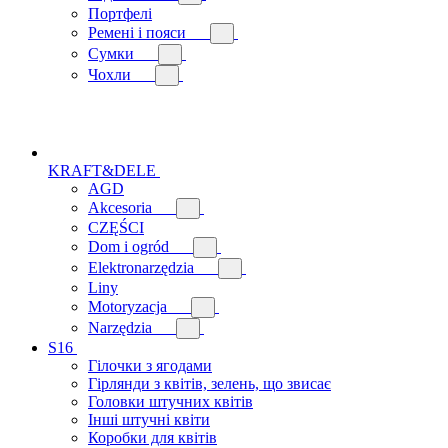
Портфелі
Ремені і пояси
Сумки
Чохли
KRAFT&DELE
AGD
Akcesoria
CZĘŚCI
Dom i ogród
Elektronarzędzia
Liny
Motoryzacja
Narzędzia
S16
Гілочки з ягодами
Гірлянди з квітів, зелень, що звисає
Головки штучних квітів
Інші штучні квіти
Коробки для квітів