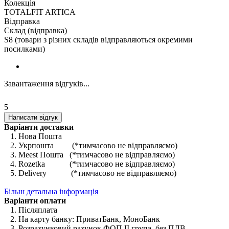
Колекція
TOTALFIT ARTICA
Відправка
Склад (відправка)
S8 (товари з різних складів відправляються окремими
посилками)
Завантаження відгуків...
5
Написати відгук
Варіанти доставки
1. Нова Пошта
2. Укрпошта (*тимчасово не відправляємо)
3. Meest Пошта (*тимчасово не відправляємо)
4. Rozetka (*тимчасово не відправляємо)
5. Delivery (*тимчасово не відправляємо)
Більш детальна інформація
Варіанти оплати
1. Післяплата
2. На карту банку: ПриватБанк, МоноБанк
3. Розрахунковий рахунок ФОП II група, без ПДВ