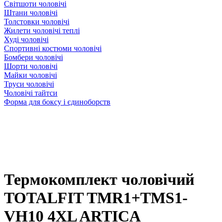
Світшоти чоловічі
Штани чоловічі
Толстовки чоловічі
Жилети чоловічі теплі
Худі чоловічі
Спортивні костюми чоловічі
Бомбери чоловічі
Шорти чоловічі
Майки чоловічі
Труси чоловічі
Чоловічі тайтси
Форма для боксу і єдиноборств
Термокомплект чоловічий
TOTALFIT TMR1+TMS1-
VH10 4XL ARTICA