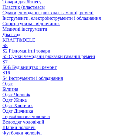
Товари для бізнесу
Пластик (пластмаса)
Сумки, чемодани, рюкзаки, гаманці, ремені
Інструменти, електроінструменти і обладнання
Спорт, туризм і відпочинок
Медичні інструменти
Дім і сад
KRAFT&DELE
S8
S2 Різноманітні товари
S5 Сумки чемодани рюкзаки гаманці ремені
S7
S6B Будівництво і ремонт
S16
S4 Інструменти і обладнання
Одяг
Білизна
Одяг Чоловік
Одяг Жінка
Одяг Хлопчик
Одяг Дівчинка
Термобілизна чоловіча
Велоодяг чоловічий
Шапки чоловічі
Футболки чоловічі