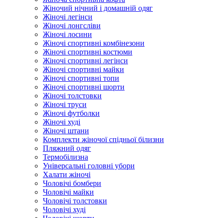
Жіночий нічний і домашній одяг
Жіночі легінси
Жіночі лонгсліви
Жіночі лосини
Жіночі спортивні комбінезони
Жіночі спортивні костюми
Жіночі спортивні легінси
Жіночі спортивні майки
Жіночі спортивні топи
Жіночі спортивні шорти
Жіночі толстовки
Жіночі труси
Жіночі футболки
Жіночі худі
Жіночі штани
Комплекти жіночої спідньої білизни
Пляжний одяг
Термобілизна
Універсальні головні убори
Халати жіночі
Чоловічі бомбери
Чоловічі майки
Чоловічі толстовки
Чоловічі худі