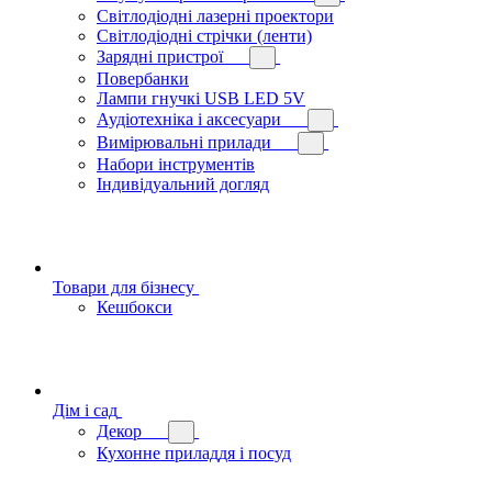
Світлодіодні лазерні проектори
Світлодіодні стрічки (ленти)
Зарядні пристрої
Повербанки
Лампи гнучкі USB LED 5V
Аудіотехніка і аксесуари
Вимірювальні прилади
Набори інструментів
Індивідуальний догляд
Товари для бізнесу
Кешбокси
Дім і сад
Декор
Кухонне приладдя і посуд