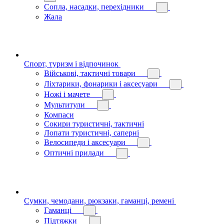
Сопла, насадки, перехідники
Жала
Спорт, туризм і відпочинок
Військові, тактичні товари
Ліхтарики, фонарики і аксесуари
Ножі і мачете
Мультитули
Компаси
Сокири туристичні, тактичні
Лопати туристичні, саперні
Велосипеди і аксесуари
Оптичні прилади
Сумки, чемодани, рюкзаки, гаманці, ремені
Гаманці
Підтяжки