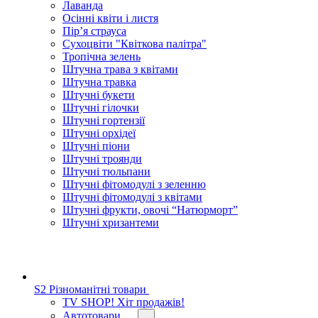
Лаванда
Осінні квіти і листя
Пір’я страуса
Сухоцвіти "Квіткова палітра"
Тропічна зелень
Штучна трава з квітами
Штучна травка
Штучні букети
Штучні гілочки
Штучні гортензії
Штучні орхідеї
Штучні піони
Штучні троянди
Штучні тюльпани
Штучні фітомодулі з зеленню
Штучні фітомодулі з квітами
Штучні фрукти, овочі “Натюрморт”
Штучні хризантеми
S2 Різноманітні товари
TV SHOP! Хіт продажів!
Автотовари