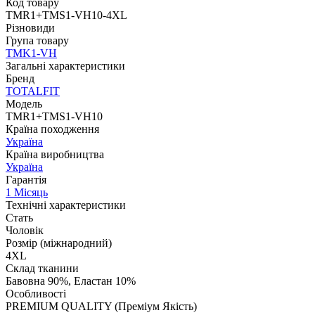
Код товару
TMR1+TMS1-VH10-4XL
Різновиди
Група товару
TMK1-VH
Загальні характеристики
Бренд
TOTALFIT
Модель
TMR1+TMS1-VH10
Країна походження
Україна
Країна виробництва
Україна
Гарантія
1 Місяць
Технічні характеристики
Стать
Чоловік
Розмір (міжнародний)
4XL
Склад тканини
Бавовна 90%, Еластан 10%
Особливості
PREMIUM QUALITY (Преміум Якість)