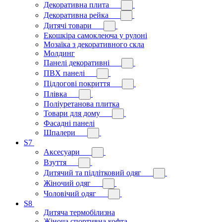
Декоративна плита
Декоративна рейка
Дитячі товари
Екошкіра самоклеюча у рулоні
Мозаїка з декоративного скла
Молдинг
Панелі декоративні
ПВХ панелі
Підлогові покриття
Плівка
Поліуретанова плитка
Товари для дому
Фасадні панелі
Шпалери
S7
Аксесуари
Взуття
Дитячий та підлітковий одяг
Жіночий одяг
Чоловічий одяг
S8
Дитяча термобілизна
Жіноча спортивна кофта