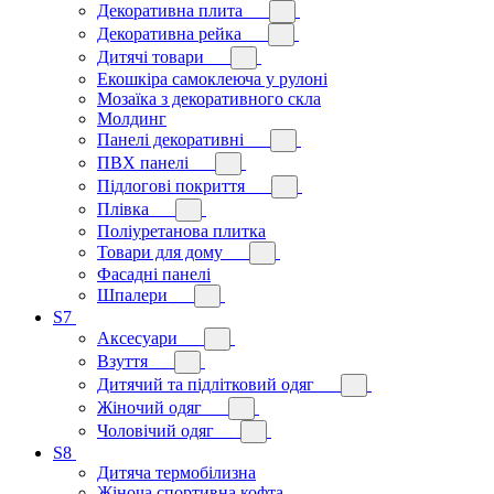
Декоративна плита
Декоративна рейка
Дитячі товари
Екошкіра самоклеюча у рулоні
Мозаїка з декоративного скла
Молдинг
Панелі декоративні
ПВХ панелі
Підлогові покриття
Плівка
Поліуретанова плитка
Товари для дому
Фасадні панелі
Шпалери
S7
Аксесуари
Взуття
Дитячий та підлітковий одяг
Жіночий одяг
Чоловічий одяг
S8
Дитяча термобілизна
Жіноча спортивна кофта