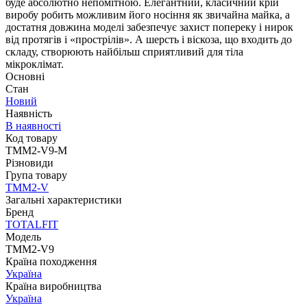
буде абсолютно непомітною. Елегантний, класичний крій
виробу робить можливим його носіння як звичайна майка, а
достатня довжина моделі забезпечує захист попереку і нирок
від протягів і «прострілів». А шерсть і віскоза, що входить до
складу, створюють найбільш сприятливий для тіла
мікроклімат.
Основні
Стан
Новий
Наявність
В наявності
Код товару
TMM2-V9-M
Різновиди
Група товару
TMM2-V
Загальні характеристики
Бренд
TOTALFIT
Модель
TMM2-V9
Країна походження
Україна
Країна виробництва
Україна