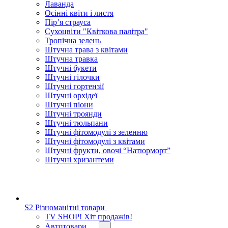
Лаванда
Осінні квіти і листя
Пір’я страуса
Сухоцвіти "Квіткова палітра"
Тропічна зелень
Штучна трава з квітами
Штучна травка
Штучні букети
Штучні гілочки
Штучні гортензії
Штучні орхідеї
Штучні піони
Штучні троянди
Штучні тюльпани
Штучні фітомодулі з зеленню
Штучні фітомодулі з квітами
Штучні фрукти, овочі “Натюрморт”
Штучні хризантеми
S2 Різноманітні товари
TV SHOP! Хіт продажів!
Автотовари