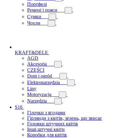
Портфелі
Ремені і пояси
Сумки
Чохли
KRAFT&DELE
AGD
Akcesoria
CZĘŚCI
Dom i ogród
Elektronarzędzia
Liny
Motoryzacja
Narzędzia
S16
Гілочки з ягодами
Гірлянди з квітів, зелень, що звисає
Головки штучних квітів
Інші штучні квіти
Коробки для квітів