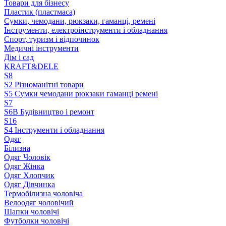
Товари для бізнесу
Пластик (пластмаса)
Сумки, чемодани, рюкзаки, гаманці, ремені
Інструменти, електроінструменти і обладнання
Спорт, туризм і відпочинок
Медичні інструменти
Дім і сад
KRAFT&DELE
S8
S2 Різноманітні товари
S5 Сумки чемодани рюкзаки гаманці ремені
S7
S6B Будівництво і ремонт
S16
S4 Інструменти і обладнання
Одяг
Білизна
Одяг Чоловік
Одяг Жінка
Одяг Хлопчик
Одяг Дівчинка
Термобілизна чоловіча
Велоодяг чоловічий
Шапки чоловічі
Футболки чоловічі