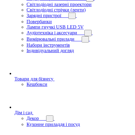
Світлодіодні лазерні проектори
Світлодіодні стрічки (ленти)
Зарядні пристрої
Повербанки
Лампи гнучкі USB LED 5V
Аудіотехніка і аксесуари
Вимірювальні прилади
Набори інструментів
Індивідуальний догляд
Товари для бізнесу
Кешбокси
Дім і сад
Декор
Кухонне приладдя і посуд