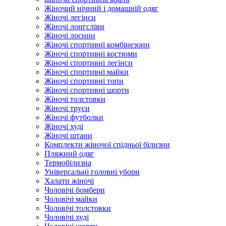
Жіночий нічний і домашній одяг
Жіночі легінси
Жіночі лонгсліви
Жіночі лосини
Жіночі спортивні комбінезони
Жіночі спортивні костюми
Жіночі спортивні легінси
Жіночі спортивні майки
Жіночі спортивні топи
Жіночі спортивні шорти
Жіночі толстовки
Жіночі труси
Жіночі футболки
Жіночі худі
Жіночі штани
Комплекти жіночої спідньої білизни
Пляжний одяг
Термобілизна
Універсальні головні убори
Халати жіночі
Чоловічі бомбери
Чоловічі майки
Чоловічі толстовки
Чоловічі худі