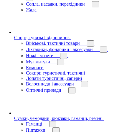
Сопла, насадки, перехідники
Жала
Спорт, туризм і відпочинок
Військові, тактичні товари
Ліхтарики, фонарики і аксесуари
Ножі і мачете
Мультитули
Компаси
Сокири туристичні, тактичні
Лопати туристичні, саперні
Велосипеди і аксесуари
Оптичні прилади
Сумки, чемодани, рюкзаки, гаманці, ремені
Гаманці
Підтяжки