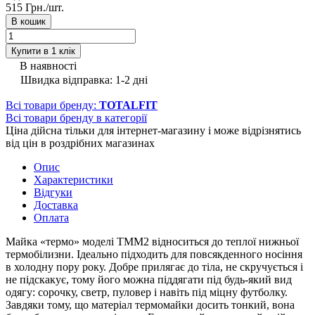
515 Грн./
шт.
В кошик
Купити в 1 клік
В наявності
Швидка відправка: 1-2 дні
Всі товари бренду:
TOTALFIT
Всі товари бренду в категорії
Ціна дійсна тільки для інтернет-магазину і може відрізнятись
від цін в роздрібних магазинах
Опис
Характеристики
Відгуки
Доставка
Оплата
Майка «термо» моделі TMM2 відноситься до теплої нижньої
термобілизни. Ідеально підходить для повсякденного носіння
в холодну пору року. Добре прилягає до тіла, не скручується і
не підскакує, тому його можна піддягати під будь-який вид
одягу: сорочку, светр, пуловер і навіть під міцну футболку.
Завдяки тому, що матеріал термомайки досить тонкий, вона