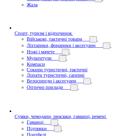
Жала
Спорт, туризм і відпочинок
Військові, тактичні товари
Ліхтарики, фонарики і аксесуари
Ножі і мачете
Мультитули
Компаси
Сокири туристичні, тактичні
Лопати туристичні, саперні
Велосипеди і аксесуари
Оптичні прилади
Сумки, чемодани, рюкзаки, гаманці, ремені
Гаманці
Підтяжки
Портфелі