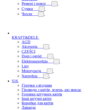
Ремені і пояси
Сумки
Чохли
KRAFT&DELE
AGD
Akcesoria
CZĘŚCI
Dom i ogród
Elektronarzędzia
Liny
Motoryzacja
Narzędzia
S16
Гілочки з ягодами
Гірлянди з квітів, зелень, що звисає
Головки штучних квітів
Інші штучні квіти
Коробки для квітів
Лаванда