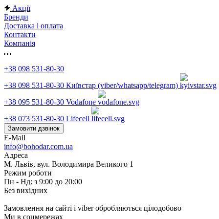
Акції
Бренди
Доставка і оплата
Контакти
Компанія
+38 098 531-80-30
+38 098 531-80-30
Київстар (viber/whatsapp/telegram)
+38 095 531-80-30
Vodafone
+38 073 531-80-30
Lifecell
Замовити дзвінок
E-Mail
info@bohodar.com.ua
Адреса
М. Львів, вул. Володимира Великого 1
Режим роботи
Пн - Нд: з 9:00 до 20:00
Без вихідних
Замовлення на сайті і viber обробляються цілодобово
Ми в соцмережах