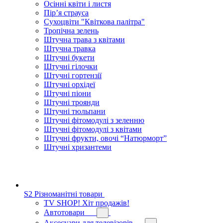
Осінні квіти і листя
Пір’я страуса
Сухоцвіти "Квіткова палітра"
Тропічна зелень
Штучна трава з квітами
Штучна травка
Штучні букети
Штучні гілочки
Штучні гортензії
Штучні орхідеї
Штучні піони
Штучні троянди
Штучні тюльпани
Штучні фітомодулі з зеленню
Штучні фітомодулі з квітами
Штучні фрукти, овочі “Натюрморт”
Штучні хризантеми
S2 Різноманітні товари
TV SHOP! Хіт продажів!
Автотовари
Аксесуари для телевізорів