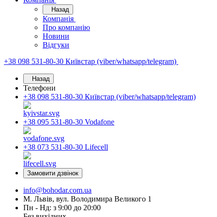
Назад
Компанія
Про компанію
Новини
Відгуки
+38 098 531-80-30
Київстар (viber/whatsapp/telegram)
Назад
Телефони
+38 098 531-80-30
Київстар (viber/whatsapp/telegram)
+38 095 531-80-30
Vodafone
+38 073 531-80-30
Lifecell
Замовити дзвінок
info@bohodar.com.ua
М. Львів, вул. Володимира Великого 1
Пн - Нд: з 9:00 до 20:00
Без вихідних