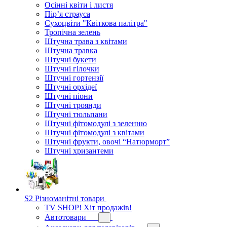
Осінні квіти і листя
Пір’я страуса
Сухоцвіти "Квіткова палітра"
Тропічна зелень
Штучна трава з квітами
Штучна травка
Штучні букети
Штучні гілочки
Штучні гортензії
Штучні орхідеї
Штучні піони
Штучні троянди
Штучні тюльпани
Штучні фітомодулі з зеленню
Штучні фітомодулі з квітами
Штучні фрукти, овочі “Натюрморт”
Штучні хризантеми
S2 Різноманітні товари
TV SHOP! Хіт продажів!
Автотовари