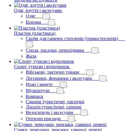
Одяг, взуття і аксесуари
Одяг
Білизна
Пластик (пластмаса)
Скоби для гарячих степлерів (термостеплерів)
Сопла, насадки, перехідники
Жала
Спорт, туризм і відпочинок
Військові, тактичні товари
Ліхтарики, фонарики і аксесуари
Ножі і мачете
Мультитули
Компаси
Сокири туристичні, тактичні
Лопати туристичні, саперні
Велосипеди і аксесуари
Оптичні прилади
Сумки, чемодани, рюкзаки, гаманці, ремені