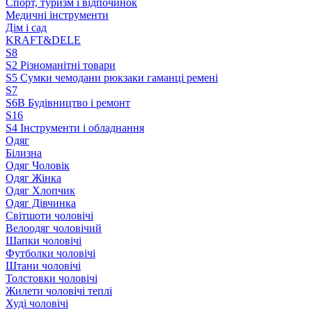
Спорт, туризм і відпочинок
Медичні інструменти
Дім і сад
KRAFT&DELE
S8
S2 Різноманітні товари
S5 Сумки чемодани рюкзаки гаманці ремені
S7
S6B Будівництво і ремонт
S16
S4 Інструменти і обладнання
Одяг
Білизна
Одяг Чоловік
Одяг Жінка
Одяг Хлопчик
Одяг Дівчинка
Світшоти чоловічі
Велоодяг чоловічий
Шапки чоловічі
Футболки чоловічі
Штани чоловічі
Толстовки чоловічі
Жилети чоловічі теплі
Худі чоловічі