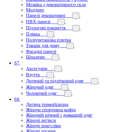
Мозаїка з декоративного скла
Молдинг
Панелі декоративні
ПВХ панелі
Підлогові покриття
Плівка
Поліуретанова плитка
Товари для дому
Фасадні панелі
Шпалери
S7
Аксесуари
Взуття
Дитячий та підлітковий одяг
Жіночий одяг
Чоловічий одяг
S8
Дитяча термобілизна
Жіноча спортивна кофта
Жіночий нічний і домашній одяг
Жіночі легінси
Жіночі лонгсліви
Жіночі лосини