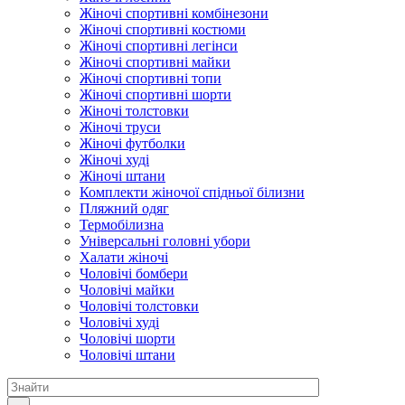
Жіночі спортивні комбінезони
Жіночі спортивні костюми
Жіночі спортивні легінси
Жіночі спортивні майки
Жіночі спортивні топи
Жіночі спортивні шорти
Жіночі толстовки
Жіночі труси
Жіночі футболки
Жіночі худі
Жіночі штани
Комплекти жіночої спідньої білизни
Пляжний одяг
Термобілизна
Універсальні головні убори
Халати жіночі
Чоловічі бомбери
Чоловічі майки
Чоловічі толстовки
Чоловічі худі
Чоловічі шорти
Чоловічі штани