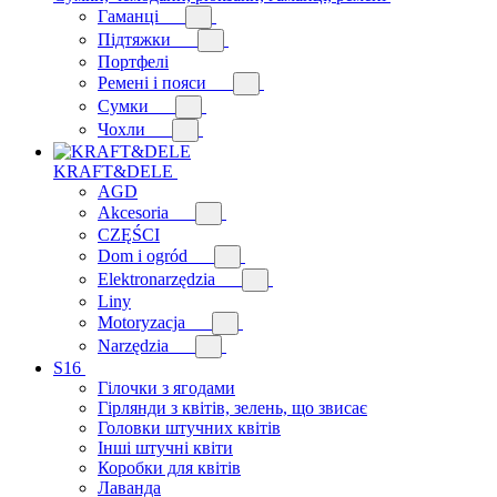
Гаманці
Підтяжки
Портфелі
Ремені і пояси
Сумки
Чохли
KRAFT&DELE
AGD
Akcesoria
CZĘŚCI
Dom i ogród
Elektronarzędzia
Liny
Motoryzacja
Narzędzia
S16
Гілочки з ягодами
Гірлянди з квітів, зелень, що звисає
Головки штучних квітів
Інші штучні квіти
Коробки для квітів
Лаванда