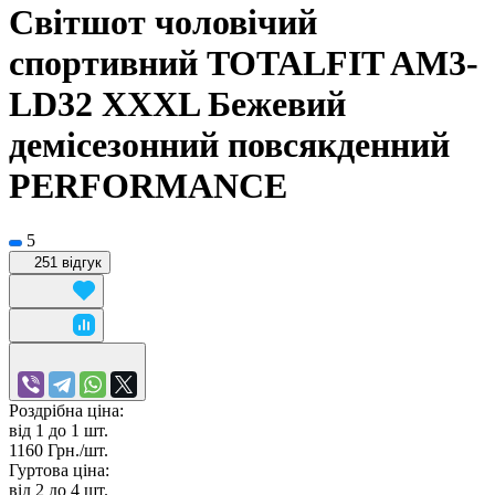
Світшот чоловічий
спортивний TOTALFIT AM3-
LD32 XXXL Бежевий
демісезонний повсякденний
PERFORMANCE
5
251 відгук
Роздрібна ціна:
від 1 до 1
шт.
1160 Грн./
шт.
Гуртова ціна:
від 2 до 4
шт.