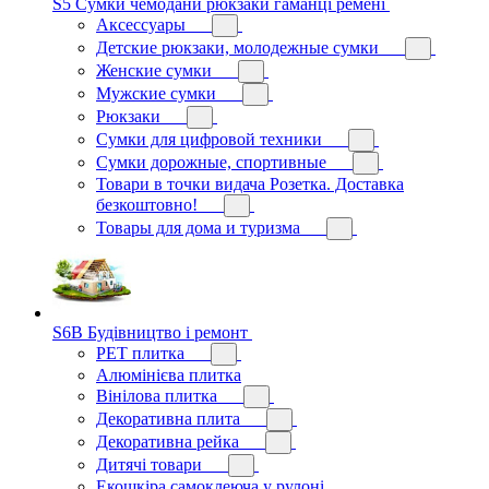
S5 Сумки чемодани рюкзаки гаманці ремені
Аксессуары
Детские рюкзаки, молодежные сумки
Женские сумки
Мужские сумки
Рюкзаки
Сумки для цифровой техники
Сумки дорожные, спортивные
Товари в точки видача Розетка. Доставка
безкоштовно!
Товары для дома и туризма
S6B Будівництво і ремонт
PЕT плитка
Алюмінієва плитка
Вінілова плитка
Декоративна плита
Декоративна рейка
Дитячі товари
Екошкіра самоклеюча у рулоні