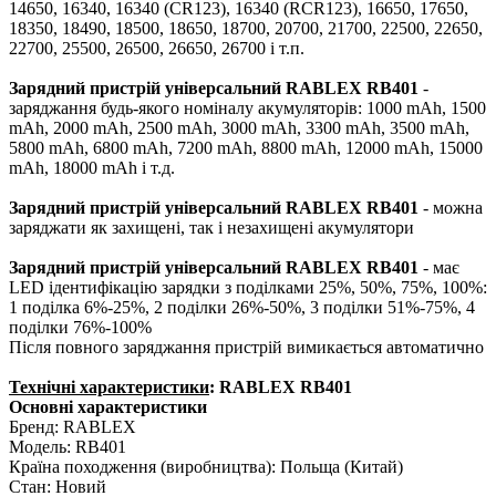
14650, 16340, 16340 (CR123), 16340 (RCR123), 16650, 17650,
18350, 18490, 18500, 18650, 18700, 20700, 21700, 22500, 22650,
22700, 25500, 26500, 26650, 26700 і т.п.
Зарядний пристрій універсальний RABLEX RB401
-
заряджання будь-якого номіналу акумуляторів: 1000 mAh, 1500
mAh, 2000 mAh, 2500 mAh, 3000 mAh, 3300 mAh, 3500 mAh,
5800 mAh, 6800 mAh, 7200 mAh, 8800 mAh, 12000 mAh, 15000
mAh, 18000 mAh і т.д.
Зарядний пристрій універсальний RABLEX RB401
- можна
заряджати як захищені, так і незахищені акумулятори
Зарядний пристрій універсальний RABLEX RB401
- має
LED ідентифікацію зарядки з поділками 25%, 50%, 75%, 100%:
1 поділка 6%-25%, 2 поділки 26%-50%, 3 поділки 51%-75%, 4
поділки 76%-100%
Після повного заряджання пристрій вимикається автоматично
Технічні характеристики
: RABLEX RB401
Основні характеристики
Бренд: RABLEX
Модель: RB401
Країна походження (виробництва): Польща (Китай)
Стан: Новий