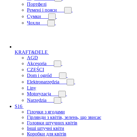
Портфелі
Ремені і пояси
Сумки
Чохли
KRAFT&DELE
AGD
Akcesoria
CZĘŚCI
Dom i ogród
Elektronarzędzia
Liny
Motoryzacja
Narzędzia
S16
Гілочки з ягодами
Гірлянди з квітів, зелень, що звисає
Головки штучних квітів
Інші штучні квіти
Коробки для квітів