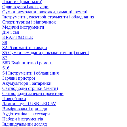
Пластик (пластмаса)
Одяг, взуття і аксесуари
Сумки, чемодани, рюкзаки, гаманці, ремені
Інструменти, електроінструменти і обладнання
Спорт, туризм і відпочинок
Медичні інструменти
Дім і сад
KRAFT&DELE
S8
S2 Різноманітні товари
S5 Сумки чемодани рюкзаки гаманці ремені
S7
S6B Будівництво і ремонт
S16
S4 Інструменти і обладнання
Зарядні пристрої
Акумулятори і батарейки
Світлодіодні стрічки (ленти)
Світлодіодні лазерні проектори
Повербанки
Лампи гнучкі USB LED 5V
Вимірювальні прилади
Аудіотехніка і аксесуари
Набори інструментів
Індивідуальний догляд