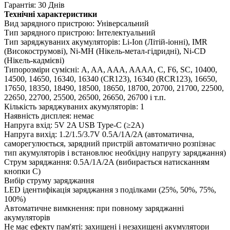
Гарантія: 30 Днів
Технічні характеристики
Вид зарядного пристрою: Універсальний
Тип зарядного пристрою: Інтелектуальний
Тип заряджуваних акумуляторів: Li-Ion (Літій-іонні), IMR
(Високострумові), Ni-MH (Нікель-метал-гідридні), Ni-CD
(Нікель-кадмієві)
Типорозміри сумісні: A, AA, AAA, AAAA, C, F6, SC, 10400,
14500, 14650, 16340, 16340 (CR123), 16340 (RCR123), 16650,
17650, 18350, 18490, 18500, 18650, 18700, 20700, 21700, 22500,
22650, 22700, 25500, 26500, 26650, 26700 і т.п.
Кількість заряджуваних акумуляторів: 1
Наявність дисплея: немає
Напруга вхід: 5V 2A USB Type-C (≥2A)
Напруга вихід: 1.2/1.5/3.7V 0.5A/1A/2A (автоматична,
саморегулюється, зарядний пристрій автоматично розпізнає
тип акумуляторів і встановлює необхідну напругу заряджання)
Струм заряджання: 0.5A/1A/2A (вибирається натисканням
кнопки C)
Вибір струму заряджання
LED ідентифікація заряджання з поділками (25%, 50%, 75%,
100%)
Автоматичне вимкнення: при повному заряджанні
акумуляторів
Не має ефекту пам'яті: захищені і незахищені акумулятори