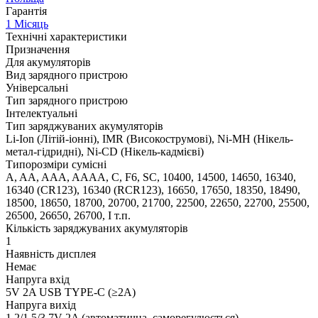
Гарантія
1 Місяць
Технічні характеристики
Призначення
Для акумуляторів
Вид зарядного пристрою
Універсальні
Тип зарядного пристрою
Інтелектуальні
Тип заряджуваних акумуляторів
Li-Ion (Літій-іонні), IMR (Високострумові), Ni-MH (Нікель-
метал-гідридні), Ni-CD (Нікель-кадмієві)
Типорозміри сумісні
A, AA, AAA, AAAA, C, F6, SC, 10400, 14500, 14650, 16340,
16340 (CR123), 16340 (RCR123), 16650, 17650, 18350, 18490,
18500, 18650, 18700, 20700, 21700, 22500, 22650, 22700, 25500,
26500, 26650, 26700, І т.п.
Кількість заряджуваних акумуляторів
1
Наявність дисплея
Немає
Напруга вхід
5V 2A USB TYPE-C (≥2A)
Напруга вихід
1.2/1.5/3.7V 2A (автоматична, саморегулюється)