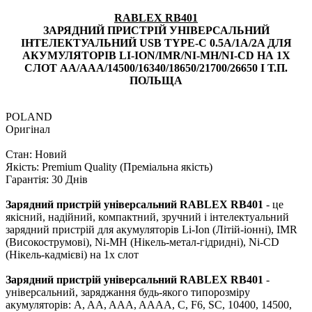
RABLEX RB401
ЗАРЯДНИЙ ПРИСТРІЙ УНІВЕРСАЛЬНИЙ
ІНТЕЛЕКТУАЛЬНИЙ USB TYPE-C 0.5A/1A/2A ДЛЯ
АКУМУЛЯТОРІВ LI-ION/IMR/NI-MH/NI-CD НА 1X
СЛОТ AA/AAA/14500/16340/18650/21700/26650 І Т.П.
ПОЛЬЩА
POLAND
Оригінал
Стан: Новий
Якість: Premium Quality (Преміальна якість)
Гарантія: 30 Днів
Зарядний пристрій універсальний RABLEX RB401
- це
якісний, надійний, компактний, зручний і інтелектуальний
зарядний пристрій для акумуляторів Li-Ion (Літій-іонні), IMR
(Високострумові), Ni-MH (Нікель-метал-гідридні), Ni-CD
(Нікель-кадмієві) на 1x слот
Зарядний пристрій універсальний RABLEX RB401
-
універсальний, заряджання будь-якого типорозміру
акумуляторів: A, AA, AAA, AAAA, C, F6, SC, 10400, 14500,