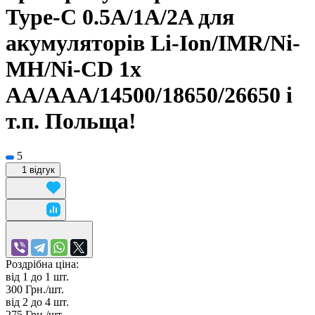
Type-C 0.5A/1A/2A для
акумуляторів Li-Ion/IMR/Ni-
MH/Ni-CD 1x
AA/AAA/14500/18650/26650 і
т.п. Польща!
5
1 відгук
Роздрібна ціна:
від 1 до 1
шт.
300 Грн./
шт.
від 2 до 4
шт.
275 Грн./
шт.