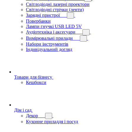
Світлодіодні лазерні проектори
Світлодіодні стрічки (ленти)
Зарядні пристрої
Повербанки
Лампи гнучкі USB LED 5V
Аудіотехніка і аксесуари
Вимірювальні прилади
Набори інструментів
Індивідуальний догляд
Товари для бізнесу
Кешбокси
Дім і сад
Декор
Кухонне приладдя і посуд