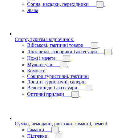
Сопла, насадки, перехідники
Жала
Спорт, туризм і відпочинок
Військові, тактичні товари
Ліхтарики, фонарики і аксесуари
Ножі і мачете
Мультитули
Компаси
Сокири туристичні, тактичні
Лопати туристичні, саперні
Велосипеди і аксесуари
Оптичні прилади
Сумки, чемодани, рюкзаки, гаманці, ремені
Гаманці
Підтяжки