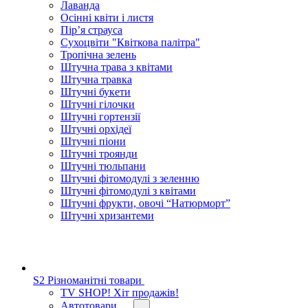
Лаванда
Осінні квіти і листя
Пір’я страуса
Сухоцвіти "Квіткова палітра"
Тропічна зелень
Штучна трава з квітами
Штучна травка
Штучні букети
Штучні гілочки
Штучні гортензії
Штучні орхідеї
Штучні піони
Штучні троянди
Штучні тюльпани
Штучні фітомодулі з зеленню
Штучні фітомодулі з квітами
Штучні фрукти, овочі “Натюрморт”
Штучні хризантеми
S2 Різноманітні товари
TV SHOP! Хіт продажів!
Автотовари