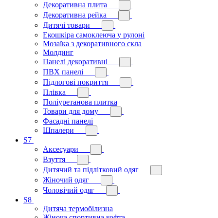
Декоративна плита
Декоративна рейка
Дитячі товари
Екошкіра самоклеюча у рулоні
Мозаїка з декоративного скла
Молдинг
Панелі декоративні
ПВХ панелі
Підлогові покриття
Плівка
Поліуретанова плитка
Товари для дому
Фасадні панелі
Шпалери
S7
Аксесуари
Взуття
Дитячий та підлітковий одяг
Жіночий одяг
Чоловічий одяг
S8
Дитяча термобілизна
Жіноча спортивна кофта