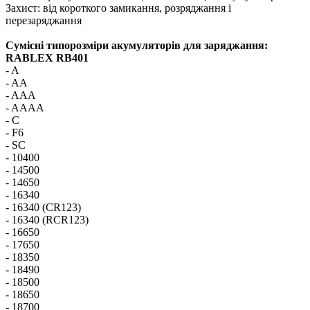
Захист: від короткого замикання, розряджання і
перезаряджання
Сумісні типорозміри акумуляторів для заряджання:
RABLEX RB401
- A
- AA
- AAA
- AAAA
- C
- F6
- SC
- 10400
- 14500
- 14650
- 16340
- 16340 (CR123)
- 16340 (RCR123)
- 16650
- 17650
- 18350
- 18490
- 18500
- 18650
- 18700