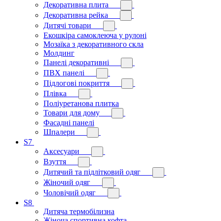
Декоративна плита
Декоративна рейка
Дитячі товари
Екошкіра самоклеюча у рулоні
Мозаїка з декоративного скла
Молдинг
Панелі декоративні
ПВХ панелі
Підлогові покриття
Плівка
Поліуретанова плитка
Товари для дому
Фасадні панелі
Шпалери
S7
Аксесуари
Взуття
Дитячий та підлітковий одяг
Жіночий одяг
Чоловічий одяг
S8
Дитяча термобілизна
Жіноча спортивна кофта