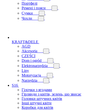
Портфелі
Ремені і пояси
Сумки
Чохли
KRAFT&DELE
AGD
Akcesoria
CZĘŚCI
Dom i ogród
Elektronarzędzia
Liny
Motoryzacja
Narzędzia
S16
Гілочки з ягодами
Гірлянди з квітів, зелень, що звисає
Головки штучних квітів
Інші штучні квіти
Коробки для квітів