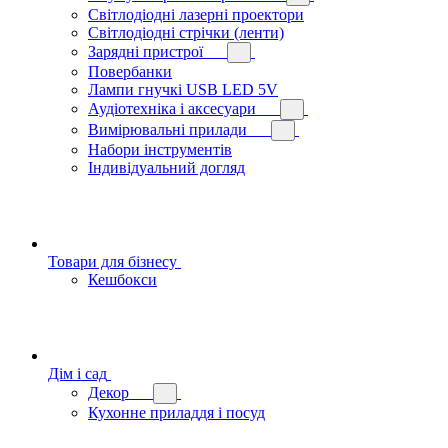
Світлодіодні лазерні проектори
Світлодіодні стрічки (ленти)
Зарядні пристрої
Повербанки
Лампи гнучкі USB LED 5V
Аудіотехніка і аксесуари
Вимірювальні прилади
Набори інструментів
Індивідуальний догляд
Товари для бізнесу
Кешбокси
Дім і сад
Декор
Кухонне приладдя і посуд