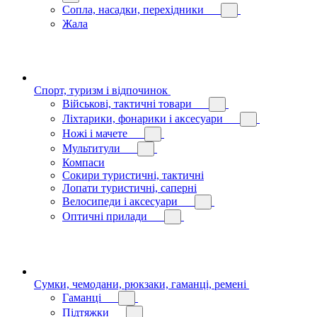
Сопла, насадки, перехідники
Жала
Спорт, туризм і відпочинок
Військові, тактичні товари
Ліхтарики, фонарики і аксесуари
Ножі і мачете
Мультитули
Компаси
Сокири туристичні, тактичні
Лопати туристичні, саперні
Велосипеди і аксесуари
Оптичні прилади
Сумки, чемодани, рюкзаки, гаманці, ремені
Гаманці
Підтяжки