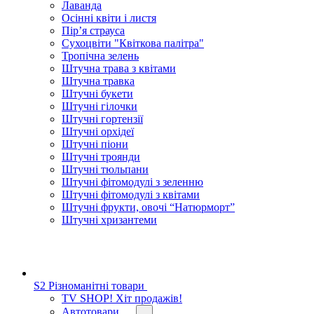
Лаванда
Осінні квіти і листя
Пір’я страуса
Сухоцвіти "Квіткова палітра"
Тропічна зелень
Штучна трава з квітами
Штучна травка
Штучні букети
Штучні гілочки
Штучні гортензії
Штучні орхідеї
Штучні піони
Штучні троянди
Штучні тюльпани
Штучні фітомодулі з зеленню
Штучні фітомодулі з квітами
Штучні фрукти, овочі “Натюрморт”
Штучні хризантеми
S2 Різноманітні товари
TV SHOP! Хіт продажів!
Автотовари