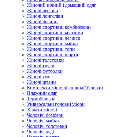
Жіночий нічний і домашній одяг
Жіночі легінси
Жіночі лонгсліви
Жіночі лосини
Жіночі спортивні комбінезони
Жіночі спортивні костюми
Жіночі спортивні легінси
Жіночі спортивні майки
Жіночі спортивні топи
Жіночі спортивні шорти
Жіночі толстовки
Жіночі труси
Жіночі футболки
Жіночі худі
Жіночі штани
Комплекти жіночої спідньої білизни
Пляжний одяг
Термобілизна
Універсальні головні убори
Халати жіночі
Чоловічі бомбери
Чоловічі майки
Чоловічі толстовки
Чоловічі худі