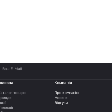
політикою конфіденційності
Головна
Компанія
аталог товарів
Про компанію
Бренди
Новини
кції
Відгуки
олекції