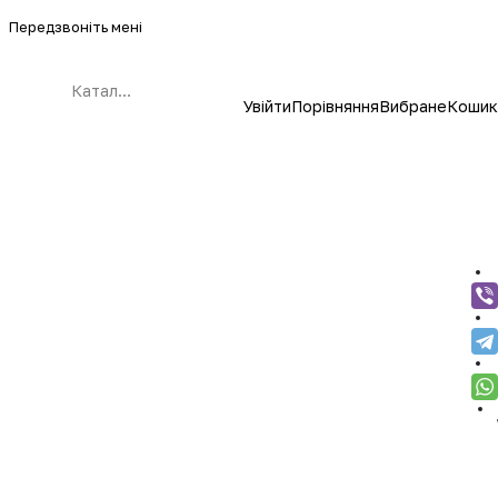
Передзвоніть мені
Каталог
Увійти
Порівняння
Вибране
Кошик