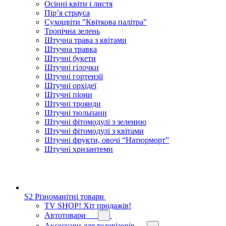
Осінні квіти і листя
Пір’я страуса
Сухоцвіти "Квіткова палітра"
Тропічна зелень
Штучна трава з квітами
Штучна травка
Штучні букети
Штучні гілочки
Штучні гортензії
Штучні орхідеї
Штучні піони
Штучні троянди
Штучні тюльпани
Штучні фітомодулі з зеленню
Штучні фітомодулі з квітами
Штучні фрукти, овочі “Натюрморт”
Штучні хризантеми
S2 Різноманітні товари
TV SHOP! Хіт продажів!
Автотовари
Аксесуари для телевізорів