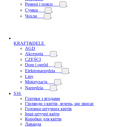
Ремені і пояси
Сумки
Чохли
KRAFT&DELE
AGD
Akcesoria
CZĘŚCI
Dom i ogród
Elektronarzędzia
Liny
Motoryzacja
Narzędzia
S16
Гілочки з ягодами
Гірлянди з квітів, зелень, що звисає
Головки штучних квітів
Інші штучні квіти
Коробки для квітів
Лаванда