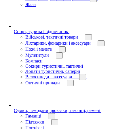
Жала
Спорт, туризм і відпочинок
Військові, тактичні товари
Ліхтарики, фонарики і аксесуари
Ножі і мачете
Мультитули
Компаси
Сокири туристичні, тактичні
Лопати туристичні, саперні
Велосипеди і аксесуари
Оптичні прилади
Сумки, чемодани, рюкзаки, гаманці, ремені
Гаманці
Підтяжки
Портфелі