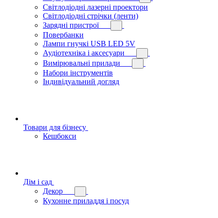
Світлодіодні лазерні проектори
Світлодіодні стрічки (ленти)
Зарядні пристрої
Повербанки
Лампи гнучкі USB LED 5V
Аудіотехніка і аксесуари
Вимірювальні прилади
Набори інструментів
Індивідуальний догляд
Товари для бізнесу
Кешбокси
Дім і сад
Декор
Кухонне приладдя і посуд