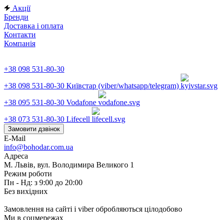
Акції
Бренди
Доставка і оплата
Контакти
Компанія
+38 098 531-80-30
+38 098 531-80-30
Київстар (viber/whatsapp/telegram)
+38 095 531-80-30
Vodafone
+38 073 531-80-30
Lifecell
Замовити дзвінок
E-Mail
info@bohodar.com.ua
Адреса
М. Львів, вул. Володимира Великого 1
Режим роботи
Пн - Нд: з 9:00 до 20:00
Без вихідних
Замовлення на сайті і viber обробляються цілодобово
Ми в соцмережах