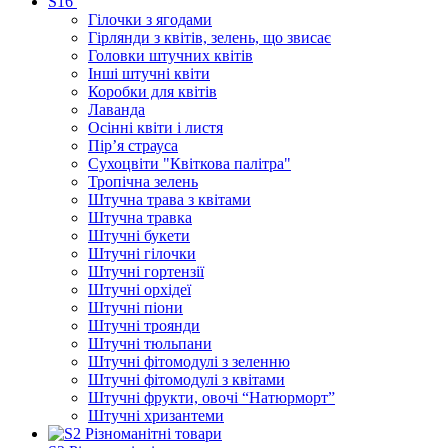
S16
Гілочки з ягодами
Гірлянди з квітів, зелень, що звисає
Головки штучних квітів
Інші штучні квіти
Коробки для квітів
Лаванда
Осінні квіти і листя
Пір’я страуса
Сухоцвіти "Квіткова палітра"
Тропічна зелень
Штучна трава з квітами
Штучна травка
Штучні букети
Штучні гілочки
Штучні гортензії
Штучні орхідеї
Штучні піони
Штучні троянди
Штучні тюльпани
Штучні фітомодулі з зеленню
Штучні фітомодулі з квітами
Штучні фрукти, овочі “Натюрморт”
Штучні хризантеми