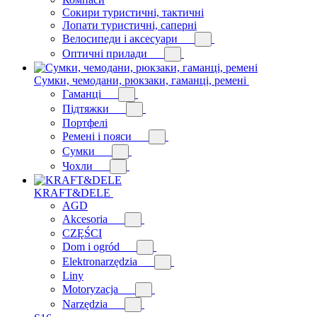
Сокири туристичні, тактичні
Лопати туристичні, саперні
Велосипеди і аксесуари
Оптичні прилади
Сумки, чемодани, рюкзаки, гаманці, ремені
Гаманці
Підтяжки
Портфелі
Ремені і пояси
Сумки
Чохли
KRAFT&DELE
AGD
Akcesoria
CZĘŚCI
Dom i ogród
Elektronarzędzia
Liny
Motoryzacja
Narzędzia