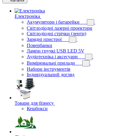
Каталог
Електроніка
Акумулятори і батарейки
Світлодіодні лазерні проектори
Світлодіодні стрічки (ленти)
Зарядні пристрої
Повербанки
Лампи гнучкі USB LED 5V
Аудіотехніка і аксесуари
Вимірювальні прилади
Набори інструментів
Індивідуальний догляд
Товари для бізнесу
Кешбокси