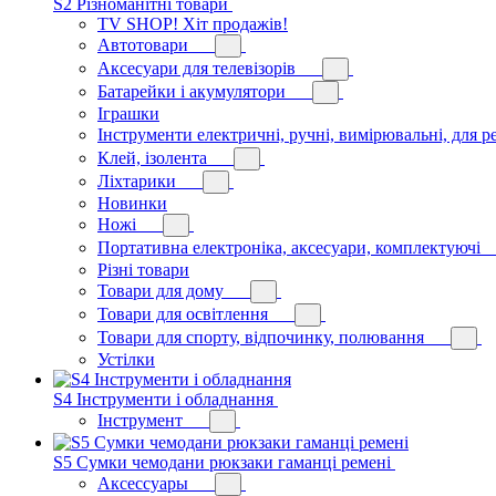
S2 Різноманітні товари
TV SHOP! Хіт продажів!
Автотовари
Аксесуари для телевізорів
Батарейки і акумулятори
Іграшки
Інструменти електричні, ручні, вимірювальні, для р
Клей, ізолента
Ліхтарики
Новинки
Ножі
Портативна електроніка, аксесуари, комплектуючі
Різні товари
Товари для дому
Товари для освітлення
Товари для спорту, відпочинку, полювання
Устілки
S4 Інструменти і обладнання
Інструмент
S5 Сумки чемодани рюкзаки гаманці ремені
Аксессуары