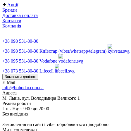
Акції
Бренди
Доставка і оплата
Контакти
Компанія
+38 098 531-80-30
+38 098 531-80-30
Київстар (viber/whatsapp/telegram)
+38 095 531-80-30
Vodafone
+38 073 531-80-30
Lifecell
Замовити дзвінок
E-Mail
info@bohodar.com.ua
Адреса
М. Львів, вул. Володимира Великого 1
Режим роботи
Пн - Нд: з 9:00 до 20:00
Без вихідних
Замовлення на сайті і viber обробляються цілодобово
Ми в соцмережах