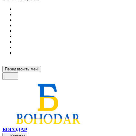
Передзвоніть мені
БОГОДАР