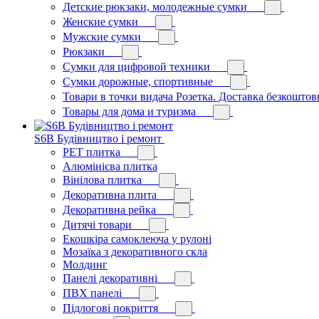
Детские рюкзаки, молодежные сумки
Женские сумки
Мужские сумки
Рюкзаки
Сумки для цифровой техники
Сумки дорожные, спортивные
Товари в точки видача Розетка. Доставка безкоштов
Товары для дома и туризма
S6B Будівництво і ремонт
PЕT плитка
Алюмінієва плитка
Вінілова плитка
Декоративна плита
Декоративна рейка
Дитячі товари
Екошкіра самоклеюча у рулоні
Мозаїка з декоративного скла
Молдинг
Панелі декоративні
ПВХ панелі
Підлогові покриття