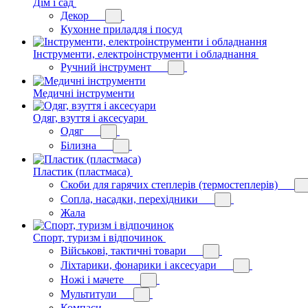
Дім і сад
Декор
Кухонне приладдя і посуд
Інструменти, електроінструменти і обладнання
Ручний інструмент
Медичні інструменти
Одяг, взуття і аксесуари
Одяг
Білизна
Пластик (пластмаса)
Скоби для гарячих степлерів (термостеплерів)
Сопла, насадки, перехідники
Жала
Спорт, туризм і відпочинок
Військові, тактичні товари
Ліхтарики, фонарики і аксесуари
Ножі і мачете
Мультитули
Компаси